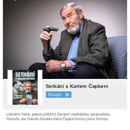
Setkání s Karlem Čapkem
Koupit
Literární fikce, pokus přiblížit literární nadsázkou spisovatele,
filozofa, ale hlavně člověka Karla Čapka trochu jinou formou.