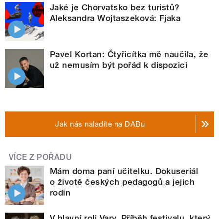
Jaké je Chorvatsko bez turistů?
Aleksandra Wojtaszeková: Fjaka
Pavel Kortan: Čtyřicítka mě naučila, že
už nemusím být pořád k dispozici
Jak nás naladíte na DABu
VÍCE Z POŘADU
Mám doma paní učitelku. Dokuseriál
o životě českých pedagogů a jejich
rodin
V hlavní roli Vary. Příběh festivalu, který