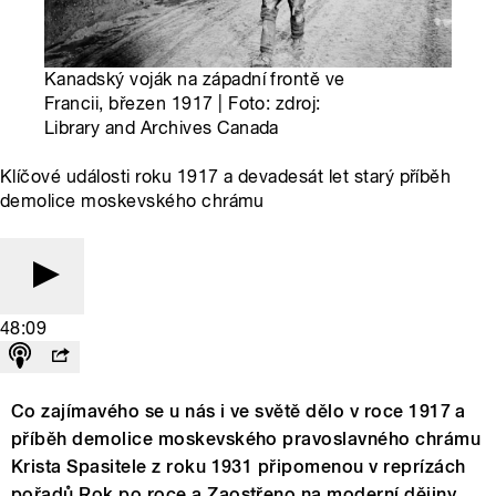
Kanadský voják na západní frontě ve
Francii, březen 1917 | Foto: zdroj:
Library and Archives Canada
Klíčové události roku 1917 a devadesát let starý příběh
demolice moskevského chrámu
48:09
Co zajímavého se u nás i ve světě dělo v roce 1917 a
příběh demolice moskevského pravoslavného chrámu
Krista Spasitele z roku 1931 připomenou v reprízách
pořadů Rok po roce a Zaostřeno na moderní dějiny