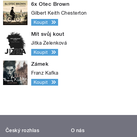
6x Otec Brown
Gilbert Keith Chesterton
Koupit
Mít svůj kout
Jitka Zelenková
Koupit
Zámek
Franz Kafka
Koupit
Český rozhlas
O nás