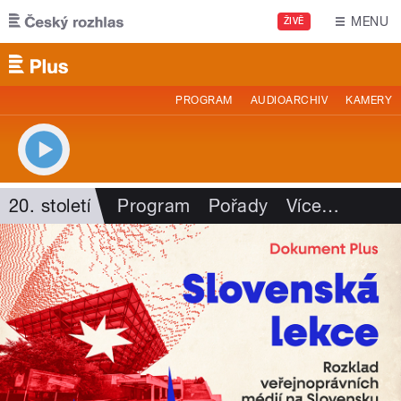
Přejít k hlavnímu obsahu
MENU
ŽIVĚ
PROGRAM
AUDIOARCHIV
KAMERY
20. století
Program
Pořady
Více
…