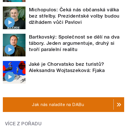
Michopulos: Čeká nás občanská válka
bez střelby. Prezidentské volby budou
džihádem vůči Pavlovi
Bartkovský: Společnost se dělí na dva
tábory. Jeden argumentuje, druhý si
tvoří paralelní realitu
Jaké je Chorvatsko bez turistů?
Aleksandra Wojtaszeková: Fjaka
Jak nás naladíte na DABu
VÍCE Z POŘADU