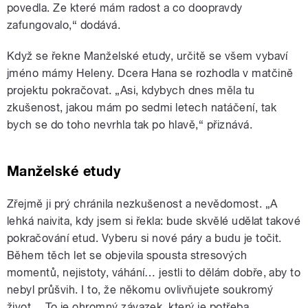
povedla. Ze které mám radost a co doopravdy
zafungovalo,“ dodává.
Když se řekne Manželské etudy, určitě se všem vybaví
jméno mámy Heleny. Dcera Hana se rozhodla v matčině
projektu pokračovat. „Asi, kdybych dnes měla tu
zkušenost, jakou mám po sedmi letech natáčení, tak
bych se do toho nevrhla tak po hlavě,“ přiznává.
Manželské etudy
Zřejmě ji prý chránila nezkušenost a nevědomost. „A
lehká naivita, kdy jsem si řekla: bude skvělé udělat takové
pokračování etud. Vyberu si nové páry a budu je točit.
Během těch let se objevila spousta stresových
momentů, nejistoty, váhání… jestli to dělám dobře, aby to
nebyl průšvih. I to, že někomu ovlivňujete soukromý
život… To je ohromný závazek, který je potřeba