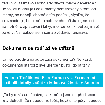
teď uvidí zajímavou sondu do života mladé generace.“
Toho, že budou její dokumenty poměřovány s těmi od
mámy, se nebojí, vlastně s tím počítá. „Myslím, že
srovnáním jejího a mého autorského přístupu, nebo i
samotného zpracování látky, mohou vzniknout zajímavé
závěry. Na reakce jsem sama zvědavá,“ přiznává.
Dokument se rodí až ve střižně
Jak se pak dívá na autorizaci dokumentu? Ne každý
dokumentarista totiž své „herce“ pustí i do střižny.
Helena Třeštíková: Film Forman vs. Forman mi
odhalil detaily začátku Milošova života v Americe
„To bylo základní právo, na kterém jsme se před sedmi
lety dohodli. Že nebudeme točit, když si to páry nebudou