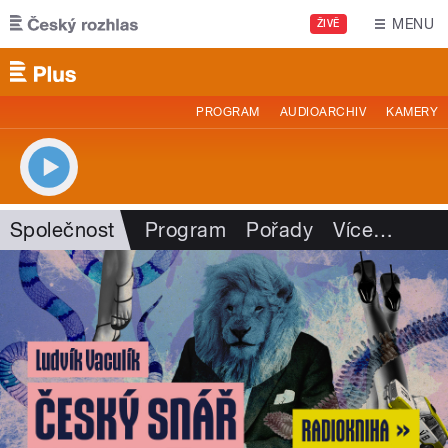
Přejít k hlavnímu obsahu
MENU
ŽIVĚ
PROGRAM
AUDIOARCHIV
KAMERY
Společnost
Program
Pořady
Více
…