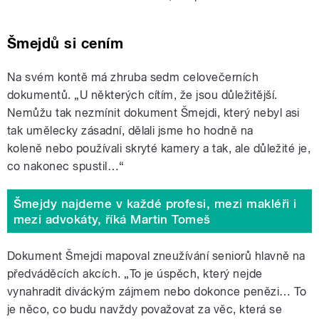
Šmejdů si cením
Na svém kontě má zhruba sedm celovečerních
dokumentů. „U některých cítím, že jsou důležitější.
Nemůžu tak nezmínit dokument Šmejdi, který nebyl asi
tak umělecky zásadní, dělali jsme ho hodně na
koleně nebo používali skryté kamery a tak, ale důležité je,
co nakonec spustil…“
Šmejdy najdeme v každé profesi, mezi makléři i
mezi advokáty, říká Martin Tomeš
Dokument Šmejdi mapoval zneužívání seniorů hlavně na
předváděcích akcích. „To je úspěch, který nejde
vynahradit diváckým zájmem nebo dokonce penězi… To
je něco, co budu navždy považovat za věc, která se