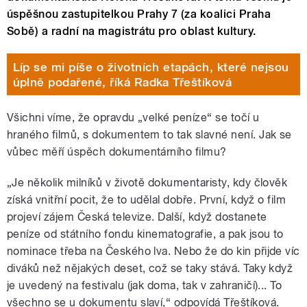
úspěšnou zastupitelkou Prahy 7 (za koalici Praha
Sobě) a radní na magistrátu pro oblast kultury.
Líp se mi píše o životních etapách, které nejsou
úplně podařené, říká Radka Třeštíková
Všichni víme, že opravdu „velké peníze“ se točí u
hraného filmů, s dokumentem to tak slavné není. Jak se
vůbec měří úspěch dokumentárního filmu?
„Je několik milníků v životě dokumentaristy, kdy člověk
získá vnitřní pocit, že to udělal dobře. První, když o film
projeví zájem Česká televize. Další, když dostanete
peníze od státního fondu kinematografie, a pak jsou to
nominace třeba na Českého lva. Nebo že do kin přijde víc
diváků než nějakých deset, což se taky stává. Taky když
je uvedený na festivalu (jak doma, tak v zahraničí)... To
všechno se u dokumentu slaví,“ odpovídá Třeštíková.