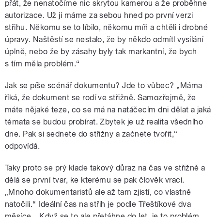
přát, že nenatočíme nic skrytou kamerou a že proběhne
autorizace. Už ji máme za sebou hned po první verzi
střihu. Někomu se to líbilo, někomu míň a chtěli i drobné
úpravy. Naštěstí se nestalo, že by někdo odmítl vysílání
úplně, nebo že by zásahy byly tak markantní, že bych
s tím měla problém.“
Jak se píše scénář dokumentu? Jde to vůbec? „Máma
říká, že dokument se rodí ve střižně. Samozřejmě, že
máte nějaké teze, co se má na natáčecím dni dělat a jaká
témata se budou probírat. Zbytek je už realita všedního
dne. Pak si sednete do střižny a začnete tvořit,“
odpovídá.
Taky proto se prý klade takový důraz na čas ve střižně a
dělá se první tvar, ke kterému se pak člověk vrací.
„Mnoho dokumentaristů ale až tam zjistí, co vlastně
natočili.“ Ideální čas na střih je podle Třeštíkové dva
měsíce. „Když se to ale přetáhne do let, je to problém.