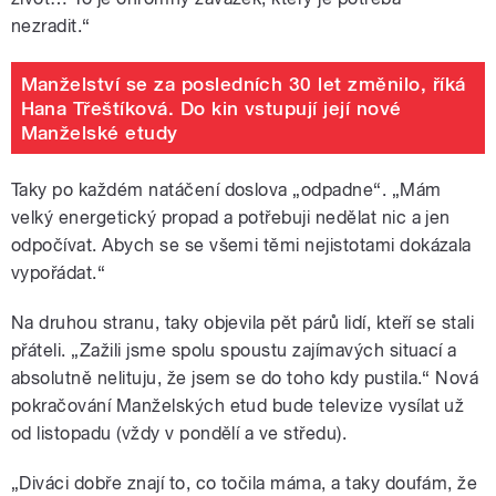
nezradit.“
Manželství se za posledních 30 let změnilo, říká
Hana Třeštíková. Do kin vstupují její nové
Manželské etudy
Taky po každém natáčení doslova „odpadne“. „Mám
velký energetický propad a potřebuji nedělat nic a jen
odpočívat. Abych se se všemi těmi nejistotami dokázala
vypořádat.“
Na druhou stranu, taky objevila pět párů lidí, kteří se stali
přáteli. „Zažili jsme spolu spoustu zajímavých situací a
absolutně nelituju, že jsem se do toho kdy pustila.“ Nová
pokračování Manželských etud bude televize vysílat už
od listopadu (vždy v pondělí a ve středu).
„Diváci dobře znají to, co točila máma, a taky doufám, že