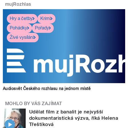
mujRozhlas
Hry a četby
Krimi
Pohádky
Pořady
Živé vysílání
Audiosvět Českého rozhlasu na jednom místě
MOHLO BY VÁS ZAJÍMAT
Udělat film z banalit je nejvyšší
dokumentaristická výzva, říká Helena
Třeštíková