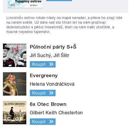
Lincolnův ostrov nikdo nikdy na mapě nenašel, a přece ho znají lidé
na celém světě. Už déle než sto třicet let na něm prožívají
dobrodružství s pěticí trosečníků, kteří na něm našli útočiště, a
hlavně nejedno tajemství.
Půlnoční párty S+Š
Jiří Suchý, Jiří Šlitr
Koupit
Evergreeny
Helena Vondráčková
Koupit
6x Otec Brown
Gilbert Keith Chesterton
Koupit