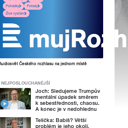
Pohádky
Pořady
Živé vysílání
Audiosvět Českého rozhlasu na jednom místě
NEJPOSLOUCHANĚJŠÍ
Joch: Sledujeme Trumpův
mentální úpadek směrem
k sebestřednosti, chaosu.
A konec je v nedohlednu
Telička: Babiš? Větší
problém je jeho okolí.