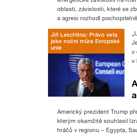
oblasti, závislosti, které se 
a agresi rozhodl pochopitelně
„
Jiří Leschtina: Právo veta
jako noční můra Evropské
J
unie
v
v
A
a
Americký prezident Trump pře
kterým okamžitě souhlasil Izr
hráčů v regionu – Egypta, Sa