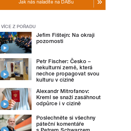
Jak nás naladíte na DABu
VÍCE Z POŘADU
Jefim Fištejn: Na okraji
pozornosti
Petr Fischer: Česko –
nekulturní země, která
nechce propagovat svou
kulturu v cizině
Alexandr Mitrofanov:
Kreml se snaží zasáhnout
odpůrce i v cizině
Poslechněte si všechny
páteční komentáře
s Petrem Schwarzem