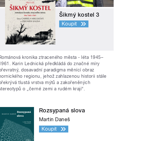
Šikmý kostel 3
Koupit
Románová kronika ztraceného města - léta 1945–
1961. Karin Lednická předkládá do značné míry
převratný, dosavadní paradigma měnící obraz
hornického regionu, jehož zahlazenou historii stále
překrývá tlustá vrstva mýtů a zakořeněných
stereotypů o „černé zemi a rudém kraji“.
Rozsypaná slova
Martin Daneš
Koupit