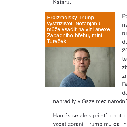
Kataru.
P
Proizraelský Trump
vystřízlivěl, Netanjahu
n
může vsadit na vizi anexe
r
Západního břehu, míní
Tureček
d
2
t
zb
z
B
d
nahradily v Gaze mezinárodní
Hamás se ale k přijetí tohot
vzdát zbraní, Trump mu dal lh