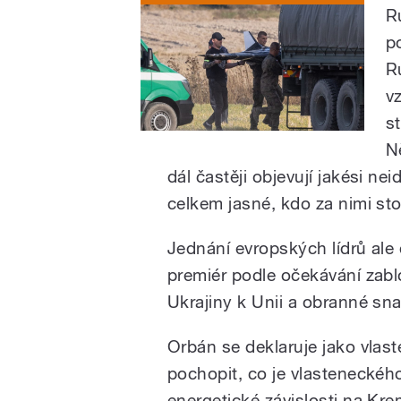
R
p
R
v
s
N
dál častěji objevují jakési nei
celkem jasné, kdo za nimi stoj
Jednání evropských lídrů ale
premiér podle očekávání zabl
Ukrajiny k Unii a obranné sna
Orbán se deklaruje jako vlast
pochopit, co je vlastenecké
energetické závislosti na Kre