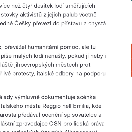
íce než čtyř desítek lodí směřujících
 stovky aktivistů z jejich palub včetně
edné Češky převezl do přístavu a chystá
oj převážel humanitární pomoc, ale tu
píše malých lodí nenašly, pokud jí nebyli
vláště jihoevropských městech proti
livé protesty, italské odbory na podporu
álady výmluvně dokumentuje scénka
 italského města Reggio nell´Emilia, kde
tarosta předával ocenění spisovatelce a
vláštní zpravodajce OSN pro lidská práva