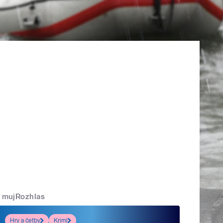
mujRozhlas
Hry a četby
Krimi