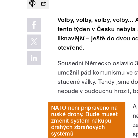
Volby, volby, volby, volby… 
tento týden v Česku nebyla 
liknavější – ještě do dvou 
otevřené.
Sousední Německo oslavilo 3
umožnil pád komunismu ve st
studené války. Tehdy jsme do
nebude v budoucnu hrozit, b
A
NATO není připraveno na
ruské drony. Bude muset
n
změnit systém nákupu
z
drahých zbraňových
systémů
s