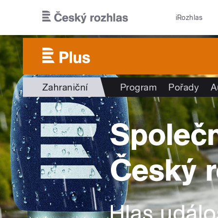
Přejít k hlavnímu obsahu
iRozhlas
Zahraniční
Program
Pořady
A