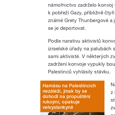
námořnictvo zadrželo konvoj v
k pobřeží Gazy, přibližně čtyři
známé Grety Thunbergové a j
se je deportovat.
Podle narativu aktivistů konv
izraelské úřady na palubách s
sami aktivisté. V některých z
zadržení konvoje vypukly bouř
Palestinců vyhlásily stávku.
N
Hamásu na Palestincích
nezáleží, jinak by se
z
dohodl na propuštění
s
rukojmí, opakuje
velvyslankyně
z