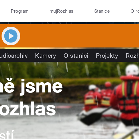
Program
mujRozhlas
Stanice
O r
udioarchiv
Kamery
O stanici
Projekty
Rozh