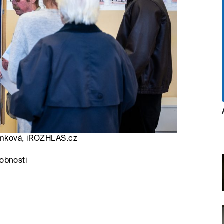
límková, iROZHLAS.cz
robnosti