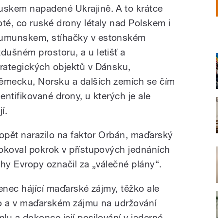
uskem napadené Ukrajině. A to krátce
oté, co ruské drony létaly nad Polskem i
umunskem, stíhačky v estonském
zdušném prostoru, a u letišť a
trategických objektů v Dánsku,
ěmecku, Norsku a dalších zemích se čím
dentifikované drony, u kterých je ale
í.
 opět narazilo na faktor Orbán, maďarský
okoval pokrok v přístupových jednáních
hy Evropy označil za „válečné plány“.
enec hájící maďarské zájmy, těžko ale
ho a v maďarském zájmu na udržování
mlu a dokonce její posilování v jaderné