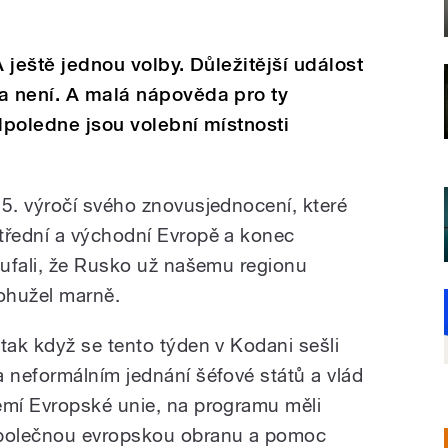
A ještě jednou volby. Důležitější událost
a není. A malá nápověda pro ty
odpoledne jsou volební místnosti
5. výročí svého znovusjednocení, které
řední a východní Evropě a konec
ufali, že Rusko už našemu regionu
ohužel marně.
 tak když se tento týden v Kodani sešli
a neformálním jednání šéfové států a vlád
emí Evropské unie, na programu měli
polečnou evropskou obranu a pomoc