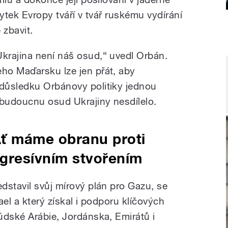
zbytek Evropy tváří v tvář ruskému vydírání
 zbavit.
Ukrajina není náš osud,“ uvedl Orbán.
eho Maďarsku lze jen přát, aby
 důsledku Orbánovy politiky jednou
 budoucnu osud Ukrajiny nesdílelo.
ť máme obranu proti
gresívním stvořením
dstavil svůj mírový plán pro Gazu, se
ael a který získal i podporu klíčových
údské Arábie, Jordánska, Emirátů i