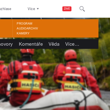
ozhlase
Více
ŽIVĚ
PROGRAM
AUDIOARCHIV
KAMERY
ovory
Komentáře
Věda
Více
…