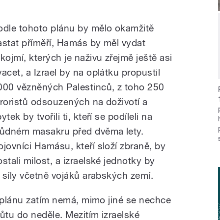
odle tohoto plánu by mělo okamžitě
astat příměří, Hamás by měl vydat
ukojmí, kterých je naživu zřejmě ještě asi
vacet, a Izrael by na oplátku propustil
000 vězněných Palestinců, z toho 250
eroristů odsouzených na doživotí a
ytek by tvořili ti, kteří se podíleli na
růdném masakru před dvěma lety.
ojovníci Hamásu, kteří složí zbraně, by
ostali milost, a izraelské jednotky by
 síly včetně vojáků arabských zemí.
o plánu zatím nemá, mimo jiné se nechce
ůtu do neděle. Mezitím izraelské