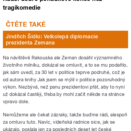
tragikomedie
Jindřich Šídlo: Velkolepá diplomacie
prezidenta Zemana
Na návštěvě Rakouska ale Zeman dosáhl významného
životního milníku, dokázal se omluvit, a to se mu podařilo,
jak sám uvedl, za 30 let v politice teprve podruhé, což je
od autora knihy Jak jsem se mýlil v politice pozoruhodný
výkon. Nezbývá, než panu prezidentovi přát, aby to nyní
už dokázal častěji, třeba by mohl začít někde na stránce
vpravo dole.
Nemůžeme ale čekat zázraky, takže buďme rádi, alespoň
za omluvu tuto. Navíc, vídeňská radnice sice, jak se
ukázalo, poslala jen za posledních deset let české