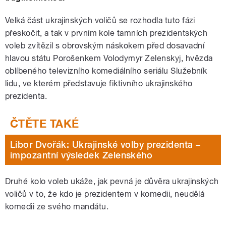
Velká část ukrajinských voličů se rozhodla tuto fázi
přeskočit, a tak v prvním kole tamních prezidentských
voleb zvítězil s obrovským náskokem před dosavadní
hlavou státu Porošenkem Volodymyr Zelenskyj, hvězda
oblíbeného televizního komediálního seriálu Služebník
lidu, ve kterém představuje fiktivního ukrajinského
prezidenta.
Libor Dvořák: Ukrajinské volby prezidenta –
impozantní výsledek Zelenského
Druhé kolo voleb ukáže, jak pevná je důvěra ukrajinských
voličů v to, že kdo je prezidentem v komedii, neudělá
komedii ze svého mandátu.