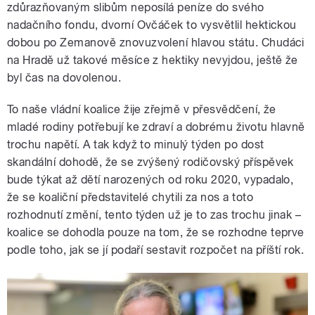
zdůrazňovaným slibům neposílá peníze do svého
nadačního fondu, dvorní Ovčáček to vysvětlil hektickou
dobou po Zemanově znovuzvolení hlavou státu. Chudáci
na Hradě už takové měsíce z hektiky nevyjdou, ještě že
byl čas na dovolenou.
To naše vládní koalice žije zřejmě v přesvědčení, že
mladé rodiny potřebují ke zdraví a dobrému životu hlavně
trochu napětí. A tak když to minulý týden po dost
skandální dohodě, že se zvýšený rodičovský příspěvek
bude týkat až dětí narozených od roku 2020, vypadalo,
že se koaliční představitelé chytili za nos a toto
rozhodnutí změní, tento týden už je to zas trochu jinak –
koalice se dohodla pouze na tom, že se rozhodne teprve
podle toho, jak se jí podaří sestavit rozpočet na příští rok.