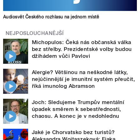
Audiosvět Českého rozhlasu na jednom místě
NEJPOSLOUCHANĚJŠÍ
Michopulos: Čeká nás občanská válka
bez střelby. Prezidentské volby budou
džihádem vůči Pavlovi
Alergie? Většinou na neškodné látky,
nejúčinnější je imunitní systém přeučit,
říká imunolog Abramson
Joch: Sledujeme Trumpův mentální
úpadek směrem k sebestřednosti,
chaosu. A konec je v nedohlednu
Jaké je Chorvatsko bez turistů?
Aleksandra Wojtaszeková: Fjaka