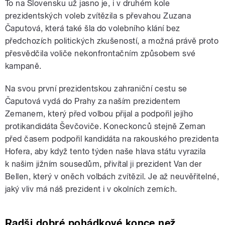
To na Slovensku už jasno je, i v druhém kole
prezidentských voleb zvítězila s převahou Zuzana
Čaputová, která také šla do volebního klání bez
předchozích politických zkušeností, a možná právě proto
přesvědčila voliče nekonfrontačním způsobem své
kampaně.
Na svou první prezidentskou zahraniční cestu se
Čaputová vydá do Prahy za naším prezidentem
Zemanem, který před volbou přijal a podpořil jejího
protikandidáta Ševčoviče. Koneckonců stejně Zeman
před časem podpořil kandidáta na rakouského prezidenta
Hofera, aby když tento týden naše hlava státu vyrazila
k našim jižním sousedům, přivítal ji prezident Van der
Bellen, který v oněch volbách zvítězil. Je až neuvěřitelné,
jaký vliv má náš prezident i v okolních zemích.
Radši dobré pohádkové konce než