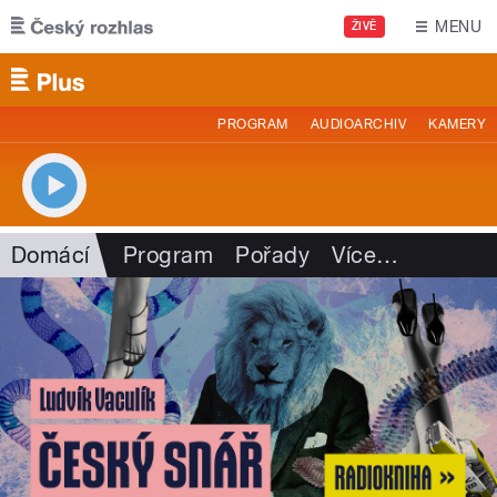
Přejít k hlavnímu obsahu
MENU
ŽIVĚ
PROGRAM
AUDIOARCHIV
KAMERY
Domácí
Program
Pořady
Více
…