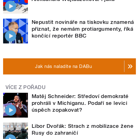
Nepustit novináře na tiskovku znamená
přiznat, že nemám protiargumenty, říká
končící reportér BBC
Jak nás naladíte na DABu
VÍCE Z POŘADU
Matěj Schneider: Středoví demokraté
prohráli v Michiganu. Podaří se levici
úspěch zopakovat?
Libor Dvořák: Strach z mobilizace žene
Rusy do zahraničí