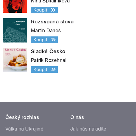
Nina Špitálníková
Koupit
Rozsypaná slova
Martin Daneš
Koupit
Sladké Česko
Patrik Rozehnal
Koupit
Český rozhlas
O nás
Válka na Ukrajině
Jak nás naladíte