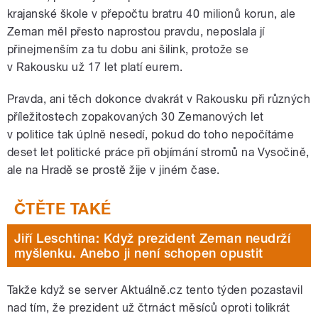
krajanské škole v přepočtu bratru 40 milionů korun, ale
Zeman měl přesto naprostou pravdu, neposlala jí
přinejmenším za tu dobu ani šilink, protože se
v Rakousku už 17 let platí eurem.
Pravda, ani těch dokonce dvakrát v Rakousku při různých
příležitostech zopakovaných 30 Zemanových let
v politice tak úplně nesedí, pokud do toho nepočítáme
deset let politické práce při objímání stromů na Vysočině,
ale na Hradě se prostě žije v jiném čase.
Jiří Leschtina: Když prezident Zeman neudrží
myšlenku. Anebo ji není schopen opustit
Takže když se server Aktuálně.cz tento týden pozastavil
nad tím, že prezident už čtrnáct měsíců oproti tolikrát