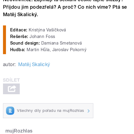
Přijdou jim podezřelá? A proč? Co nich víme? Ptá se
Matěj Skalický.
Editace:
Kristýna Vašíčková
Rešerše:
Johann Foss
Sound design:
Damiana Smetanová
Hudba:
Martin Hůla, Jaroslav Pokorný
autor:
Matěj Skalický
Všechny díly pořadu na mujRozhlas
mujRozhlas