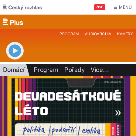
Přejít k hlavnímu obsahu
MENU
ŽIVĚ
PROGRAM
AUDIOARCHIV
KAMERY
Domácí
Program
Pořady
Více
…