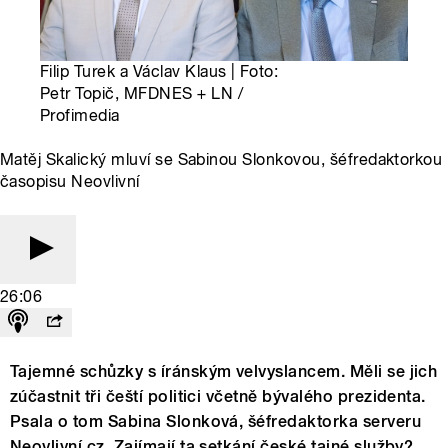
Filip Turek a Václav Klaus | Foto:
Petr Topič, MFDNES + LN /
Profimedia
Matěj Skalický mluví se Sabinou Slonkovou, šéfredaktorkou
časopisu Neovlivní
26:06
Tajemné schůzky s íránským velvyslancem. Měli se jich
zúčastnit tři čeští politici včetně bývalého prezidenta.
Psala o tom Sabina Slonková, šéfredaktorka serveru
Neovlivní.cz. Zajímají ta setkání české tajné služby?