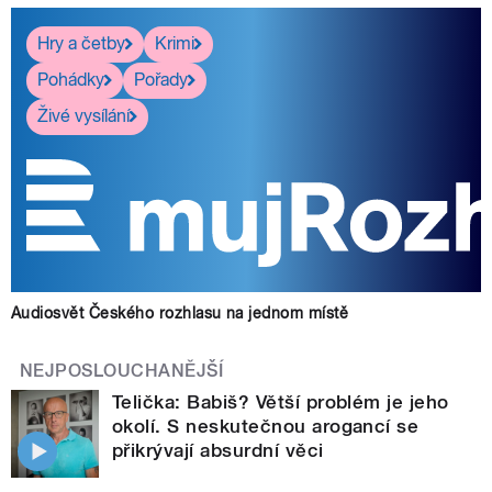
Hry a četby
Krimi
Pohádky
Pořady
Živé vysílání
Audiosvět Českého rozhlasu na jednom místě
NEJPOSLOUCHANĚJŠÍ
Telička: Babiš? Větší problém je jeho
okolí. S neskutečnou arogancí se
přikrývají absurdní věci