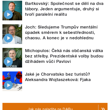
Bartkovský: Společnost se dělí na dva
tábory. Jeden argumentuje, druhý si
tvoří paralelní realitu
Joch: Sledujeme Trumpův mentální
úpadek směrem k sebestřednosti,
chaosu. A konec je v nedohlednu
Michopulos: Čeká nás občanská válka
bez střelby. Prezidentské volby budou
džihádem vůči Pavlovi
Jaké je Chorvatsko bez turistů?
Aleksandra Wojtaszeková: Fjaka
Jak nás naladíte na DABu