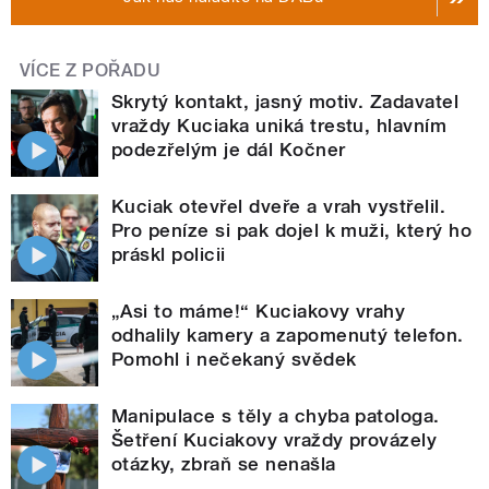
VÍCE Z POŘADU
Skrytý kontakt, jasný motiv. Zadavatel
vraždy Kuciaka uniká trestu, hlavním
podezřelým je dál Kočner
Kuciak otevřel dveře a vrah vystřelil.
Pro peníze si pak dojel k muži, který ho
práskl policii
„Asi to máme!“ Kuciakovy vrahy
odhalily kamery a zapomenutý telefon.
Pomohl i nečekaný svědek
Manipulace s těly a chyba patologa.
Šetření Kuciakovy vraždy provázely
otázky, zbraň se nenašla