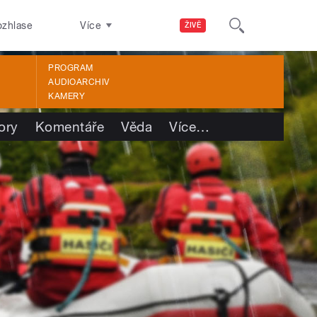
ozhlase
Více
ŽIVĚ
PROGRAM
AUDIOARCHIV
KAMERY
ory
Komentáře
Věda
Více
…