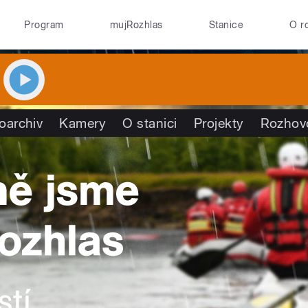
Program
mujRozhlas
Stanice
O r
oarchiv
Kamery
O stanici
Projekty
Rozhov