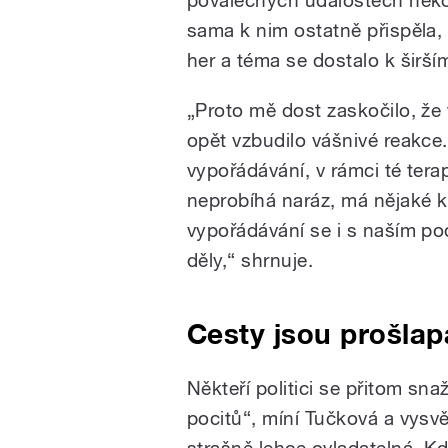
sama k nim ostatně přispěla, 
her a téma se dostalo k širší
„Proto mě dost zaskočilo, že
opět vzbudilo vášnivé reakce. 
vypořádávání, v rámci té tera
neprobíhá naráz, má nějaké kr
vypořádávání se i s naším pod
děly,“ shrnuje.
Cesty jsou prošla
Někteří politici se přitom sn
pocitů“, míní Tučková a vysvě
strašně lehce ovladatelná. Kd