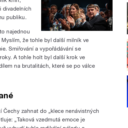
i divadelních
mu publiku.
 to najednou
Myslím, že tohle byl další milník ve
pie. Smiřování a vypořádávání se
oky. A tohle holt byl další krok ve
ílem na brutalitách, které se po válce
pané
aží Čechy zahnat do „klece nenávistných
tluje:
„T
aková vzedmutá emoce je
yž vybudí tuhle radikální náladu a