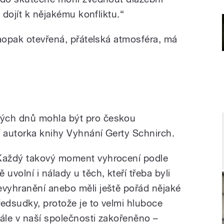
 dojít k nějakému konfliktu.“
naopak otevřená, přátelská atmosféra, má
ch dnů mohla být pro českou
í autorka knihy Vyhnání Gerty Schnirch.
Každý takový moment vyhrocení podle
 uvolní i nálady u těch, kteří třeba byli
evyhranění anebo měli ještě pořád nějaké
ředsudky, protože je to velmi hluboce
tále v naší společnosti zakořeněno –