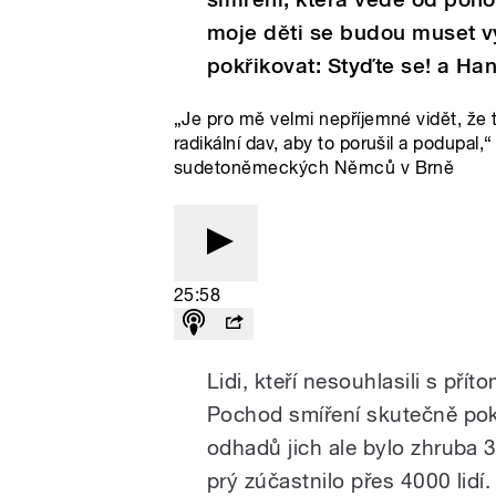
moje děti se budou muset vy
pokřikovat: Styďte se! a Han
„Je pro mě velmi nepříjemné vidět, že 
radikální dav, aby to porušil a podupa
sudetoněmeckých Němců v Brně
25:58
Lidi, kteří nesouhlasili s př
P
ochod
smíření skutečně pok
odhadů jich ale bylo zhruba
prý zúčastnilo přes 4000 lidí.