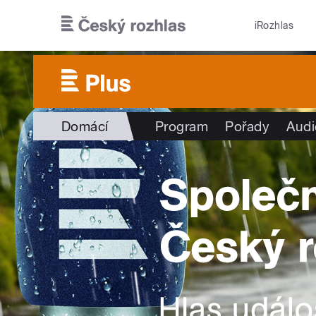
Přejít k hlavnímu obsahu
iRozhlas
Domácí
Program
Pořady
Audi