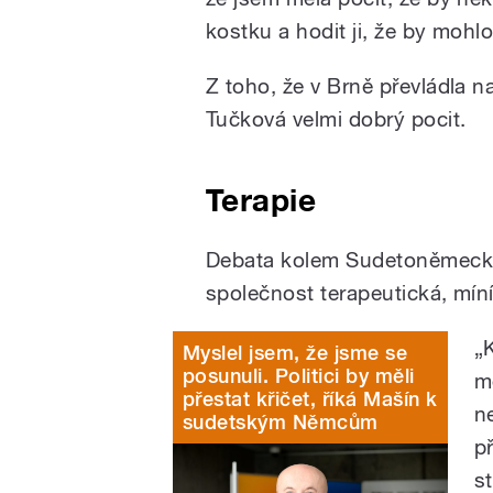
kostku a hodit ji, že by mohlo
Z toho, že v Brně převládla 
Tučková velmi dobrý pocit.
Terapie
Debata
kolem Sudetoněmecký
společnost terapeutická, mín
„
Myslel jsem, že jsme se
posunuli. Politici by měli
mě
přestat křičet, říká Mašín k
n
sudetským Němcům
p
s