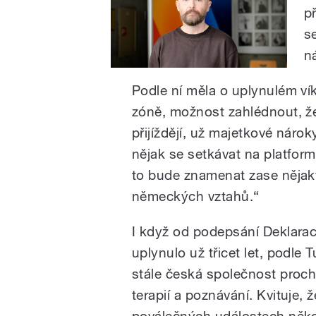
p
s
n
Podle ní měla o uplynulém víke
zóně,
možnost zahlédnout, že 
přijíždějí, už majetkové náro
nějak se setkávat na platfor
to bude znamenat zase nějaký
německých vztahů.“
I když od podepsání Deklarac
uplynulo už třicet let, podle 
stále česká společnost proch
terapií a poznávání. Kvituje, ž
poválečných událostech někol