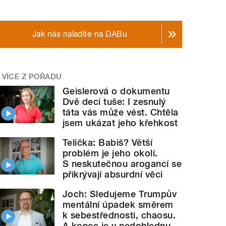
Jak nás naladíte na DABu
VÍCE Z POŘADU
Geislerová o dokumentu
Dvě deci tuše: I zesnulý
táta vás může vést. Chtěla
jsem ukázat jeho křehkost
Telička: Babiš? Větší
problém je jeho okolí.
S neskutečnou arogancí se
přikrývají absurdní věci
Joch: Sledujeme Trumpův
mentální úpadek směrem
k sebestřednosti, chaosu.
A konec je v nedohlednu