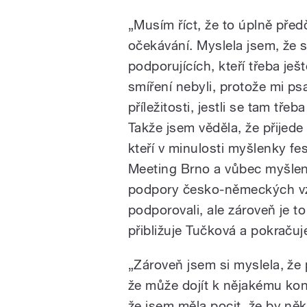
„Musím říct, že to úplně před
očekávání. Myslela jsem, že 
podporujících, kteří třeba ješ
smíření nebyli, protože mi psa
příležitosti, jestli se tam tře
Takže jsem věděla, že přijede 
kteří v minulosti myšlenky fes
Meeting Brno a vůbec myšlen
podpory česko-německých v
podporovali, ale zároveň je to 
přibližuje Tučková a pokračuj
„Zároveň jsem si myslela, že
že může dojít k nějakému kon
že jsem měla pocit, že by ně