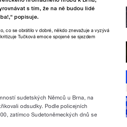
rovnávat s tím, že na ně budou lidé
ba!,“ popisuje.
to, co se obrátilo v dobré, někdo znevažuje a vyzývá
l,“ kritizuje Tučková emoce spojené se sjezdem
ítomností sudetských Němců u Brna, na
řikovali odsudky. Podle policejních
 300, zatímco Sudetoněmeckých dnů se