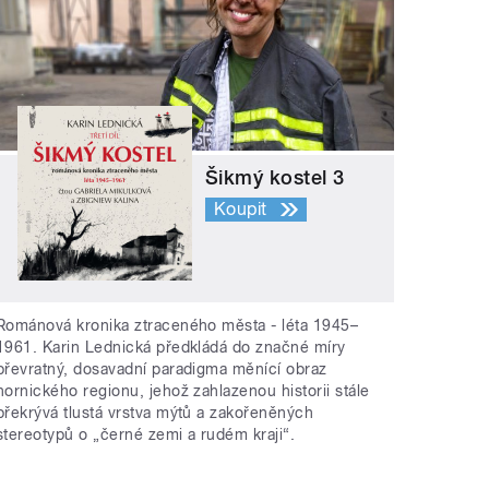
Šikmý kostel 3
Koupit
Románová kronika ztraceného města - léta 1945–
1961. Karin Lednická předkládá do značné míry
převratný, dosavadní paradigma měnící obraz
hornického regionu, jehož zahlazenou historii stále
překrývá tlustá vrstva mýtů a zakořeněných
stereotypů o „černé zemi a rudém kraji“.