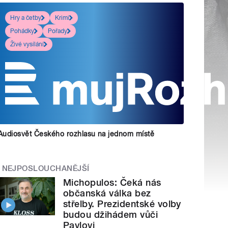
Hry a četby
Krimi
Pohádky
Pořady
Živé vysílání
Audiosvět Českého rozhlasu na jednom místě
NEJPOSLOUCHANĚJŠÍ
Michopulos: Čeká nás
občanská válka bez
střelby. Prezidentské volby
budou džihádem vůči
Pavlovi