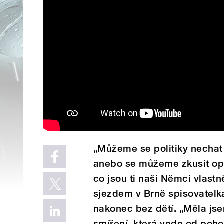
„Můžeme se politiky nechat
anebo se můžeme zkusit opros
co jsou ti naši Němci vlas
sjezdem v Brně spisovatelka
nakonec bez dětí. „Měla js
smíření, která vede od poh