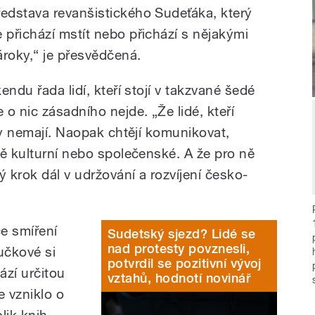
ředstava revanšistického Sudeťáka, který
e přichází mstít nebo přichází s nějakými
ároky,“ je přesvědčená.
ndu řada lidí, kteří stojí v takzvané šedé
o nic zásadního nejde. „Že lidé, kteří
ky nemají. Naopak chtějí komunikovat,
mě kulturní nebo společenské. A že pro ně
 krok dál v udržování a rozvíjení česko-
e smíření
Sudetský sjezd? Lidé se
nad protesty povznesli,
Tučkové si
potvrdil se pozitivní vývoj
ází určitou
vztahů, hodnotí novinář
e vzniklo o
ik knih,