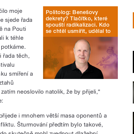
čilo moje
Politolog: Benešovy
dekrety? Tlačítko, které
se sjede řada
spouští radikalizaci. Kdo
tě na Pouti
se chtěl usmířit, udělal to
li k téhle
ba potkáme.
i řada těch,
tivalu
ku smíření a
ztahů
zatím neoslovilo natolik, že by přijeli,“
e:
 přijede i mnohem větší masa oponentů a
fliktu. Šturmování předtím bylo takové,
kdo skutečně mohl zvednout dlažební