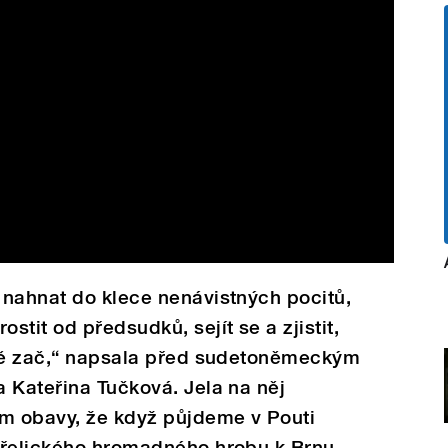
 nahnat do klece nenávistných pocitů,
tit od předsudků, sejít se a zjistit,
tně zač,“ napsala před sudetoněmeckým
 Kateřina Tučková. Jela na něj
em obavy, že když půjdeme v Pouti
ořelického hromadného hrobu k Brnu,