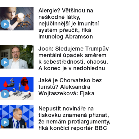
Alergie? Většinou na
neškodné látky,
nejúčinnější je imunitní
systém přeučit, říká
imunolog Abramson
Joch: Sledujeme Trumpův
mentální úpadek směrem
k sebestřednosti, chaosu.
A konec je v nedohlednu
Jaké je Chorvatsko bez
turistů? Aleksandra
Wojtaszeková: Fjaka
Nepustit novináře na
tiskovku znamená přiznat,
že nemám protiargumenty,
říká končící reportér BBC