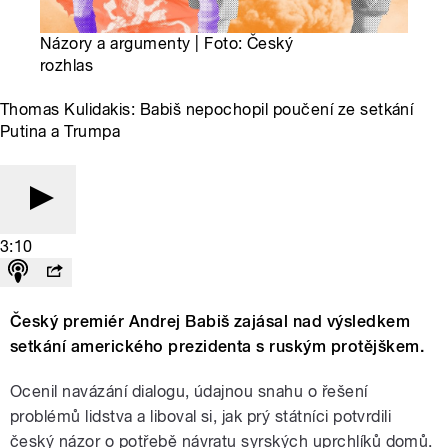
Názory a argumenty | Foto: Český
rozhlas
Thomas Kulidakis: Babiš nepochopil poučení ze setkání
Putina a Trumpa
3:10
Český premiér Andrej Babiš zajásal nad výsledkem
setkání amerického prezidenta s ruským protějškem.
Ocenil navázání dialogu, údajnou snahu o řešení
problémů lidstva a liboval si, jak prý státníci potvrdili
český názor o potřebě návratu syrských uprchlíků domů.