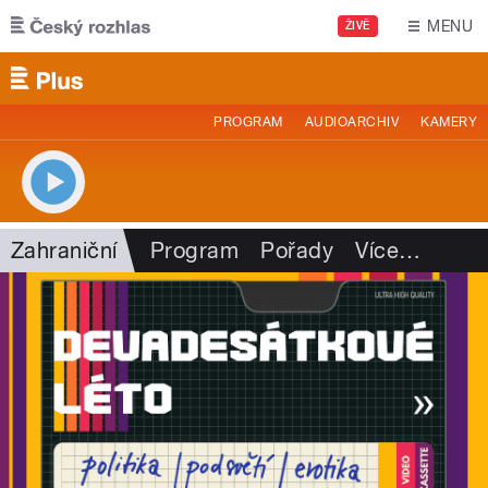
Přejít k hlavnímu obsahu
MENU
ŽIVĚ
PROGRAM
AUDIOARCHIV
KAMERY
Zahraniční
Program
Pořady
Více
…