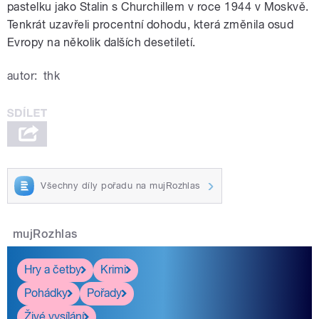
pastelku jako Stalin s Churchillem v roce 1944 v Moskvě.
Tenkrát uzavřeli procentní dohodu, která změnila osud
Evropy na několik dalších desetiletí.
autor:
thk
Všechny díly pořadu na mujRozhlas
mujRozhlas
Hry a četby
Krimi
Pohádky
Pořady
Živé vysílání