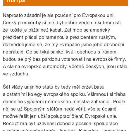
Trumpa
Naprosto zásadní je ale poučení pro Evropskou unii.
Český premiér by si měl být dobře vědom skutečnosti,
že košile je bližší než kabát. Zatímco se americký
prezident plácal po ramenou s prezidentem ruským,
dozvěděli jsme se, že my Evropané jsme jeho obchodní
nepřátelé. Co se týká sankcí kvůli obchodu s Íránem,
budou se prý bez pardonu vztahovat i na evropské firmy.
A cla na evropské automobily, včetně českých, jsou stále
ve vzduchu.
Šéf vlády unijního státu by tedy měl držet basu
s ostatními kolegy evropského spolku. Všimnout si třeba
dnešního vyjádření německého ministra zahraničí. Podle
něj se už Spojeným státům nedá věřit, vše je údajně
možné řešit jen užší spoluprací členů Evropské unie.
Recept má být uzavírání dohod a posílení spolupráce
s jinými světovými hráči - Austrálií, Kanadou, Japonskem.