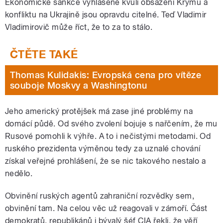
Ekonomické sankce vyhlášené kvůli obsazení Krymu a
konfliktu na Ukrajině jsou opravdu citelné. Teď Vladimir
Vladimirovič může říct, že to za to stálo.
Thomas Kulidakis: Evropská cena pro vítěze
souboje Moskvy a Washingtonu
Jeho americký protějšek má zase jiné problémy na
domácí půdě. Od svého zvolení bojuje s nařčením, že mu
Rusové pomohli k výhře. A to i nečistými metodami. Od
ruského prezidenta výměnou tedy za uznalé chování
získal veřejné prohlášení, že se nic takového nestalo a
nedělo.
Obvinění ruských agentů zahraniční rozvědky sem,
obvinění tam. Na celou věc už reagovali v zámoří. Část
demokratů, republikánů i bývalý šéf CIA řekli, že věří