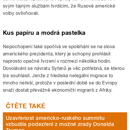
svým tajným službám tvrdícím, že Rusové americké
volby ovlivňovali.
Kus papíru a modrá pastelka
Nepochopení také spočívá ve spoléhání se na slova
amerického prezidenta, který je schopný prohlásit
naprosto opačné tvrzení v rozmezí několika hodin.
Dovolávání se návratu Syřanů je věc potřebná, se kterou
lze souhlasit. Jenže z hlediska nelegální migrace to
mnoho neřeší, protože v poslední době se do Evropy
snaží dostat převážně ekonomičtí migranti z Afriky.
Uzavřenost americko-ruského summitu
vzbudila podezření z možné zrady Donalda