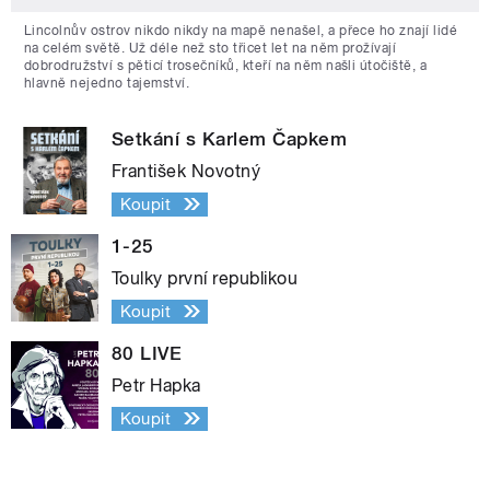
Lincolnův ostrov nikdo nikdy na mapě nenašel, a přece ho znají lidé
na celém světě. Už déle než sto třicet let na něm prožívají
dobrodružství s pěticí trosečníků, kteří na něm našli útočiště, a
hlavně nejedno tajemství.
Setkání s Karlem Čapkem
František Novotný
Koupit
1-25
Toulky první republikou
Koupit
80 LIVE
Petr Hapka
Koupit