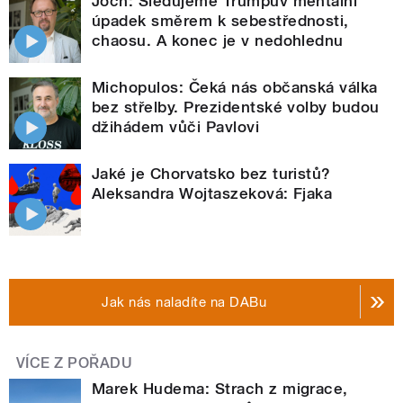
Joch: Sledujeme Trumpův mentální
úpadek směrem k sebestřednosti,
chaosu. A konec je v nedohlednu
Michopulos: Čeká nás občanská válka
bez střelby. Prezidentské volby budou
džihádem vůči Pavlovi
Jaké je Chorvatsko bez turistů?
Aleksandra Wojtaszeková: Fjaka
Jak nás naladíte na DABu
VÍCE Z POŘADU
Marek Hudema: Strach z migrace,