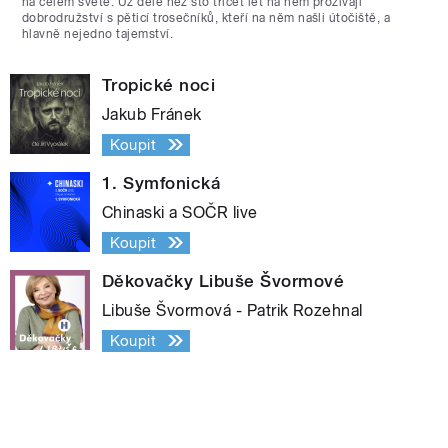
na celém světě. Už déle než sto třicet let na něm prožívají
dobrodružství s pěticí trosečníků, kteří na něm našli útočiště, a
hlavně nejedno tajemství.
Tropické noci
Jakub Fránek
Koupit
1. Symfonická
Chinaski a SOČR live
Koupit
Děkovačky Libuše Švormové
Libuše Švormová - Patrik Rozehnal
Koupit