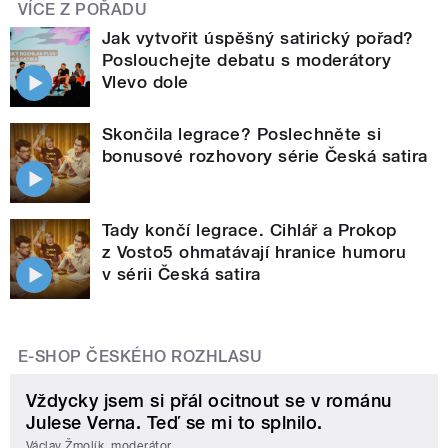
VÍCE Z POŘADU
Jak vytvořit úspěšný satirický pořad?
Poslouchejte debatu s moderátory
Vlevo dole
Skončila legrace? Poslechněte si
bonusové rozhovory série Česká satira
Tady končí legrace. Cihlář a Prokop
z Vosto5 ohmatávají hranice humoru
v sérii Česká satira
E-SHOP ČESKÉHO ROZHLASU
Vždycky jsem si přál ocitnout se v románu
Julese Verna. Teď se mi to splnilo.
Václav Žmolík, moderátor