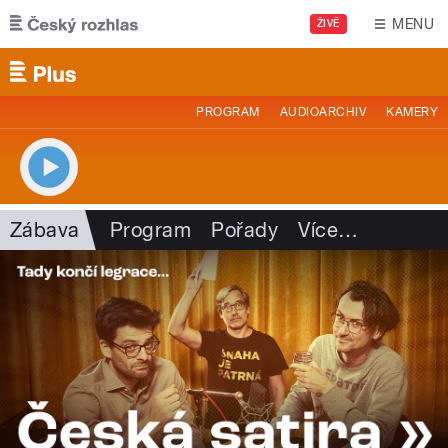
Přejít k hlavnímu obsahu
MENU
ŽIVĚ
PROGRAM
AUDIOARCHIV
KAMERY
Zábava
Program
Pořady
Více
…