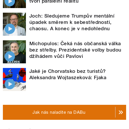
tvoří paralelní realitu
Joch: Sledujeme Trumpův mentální
úpadek směrem k sebestřednosti,
chaosu. A konec je v nedohlednu
Michopulos: Čeká nás občanská válka
bez střelby. Prezidentské volby budou
džihádem vůči Pavlovi
Jaké je Chorvatsko bez turistů?
Aleksandra Wojtaszeková: Fjaka
Jak nás naladíte na DABu