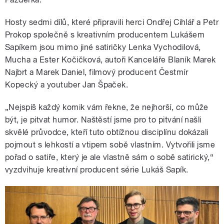
Hosty sedmi dílů, které připravili herci Ondřej Cihlář a Petr
Prokop společně s kreativním producentem Lukášem
Sapíkem jsou mimo jiné satiričky Lenka Vychodilová,
Mucha a Ester Kočičková, autoři Kanceláře Blaník Marek
Najbrt a Marek Daniel, filmový producent Čestmír
Kopecký a youtuber Jan Špaček.
„Nejspíš každý komik vám řekne, že nejhorší, co může
být, je pitvat humor. Naštěstí jsme pro to pitvání našli
skvělé průvodce, kteří tuto obtížnou disciplínu dokázali
pojmout s lehkostí a vtipem sobě vlastním. Vytvořili jsme
pořad o satiře, který je ale vlastně sám o sobě satirický,“
vyzdvihuje kreativní producent série Lukáš Sapík.