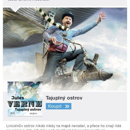
Tajuplný ostrov
Koupit
Lincolnův ostrov nikdo nikdy na mapě nenašel, a přece ho znají lidé