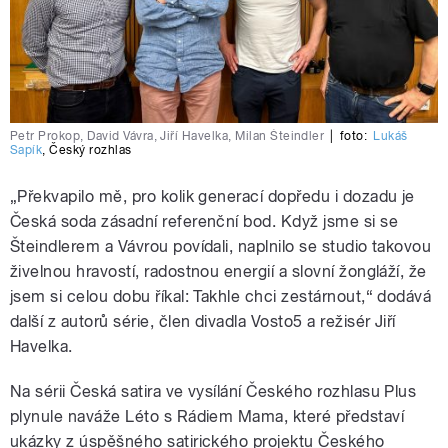
Petr Prokop, David Vávra, Jiří Havelka, Milan Šteindler
|
foto:
Lukáš
Sapík
,
Český rozhlas
„Překvapilo mě, pro kolik generací dopředu i dozadu je
Česká soda zásadní referenční bod. Když jsme si se
Šteindlerem a Vávrou povídali, naplnilo se studio takovou
živelnou hravostí, radostnou energií a slovní žongláží, že
jsem si celou dobu říkal: Takhle chci zestárnout,“ dodává
další z autorů série, člen divadla Vosto5 a režisér Jiří
Havelka.
Na sérii Česká satira ve vysílání Českého rozhlasu Plus
plynule naváže Léto s Rádiem Mama, které představí
ukázky z úspěšného satirického projektu Českého