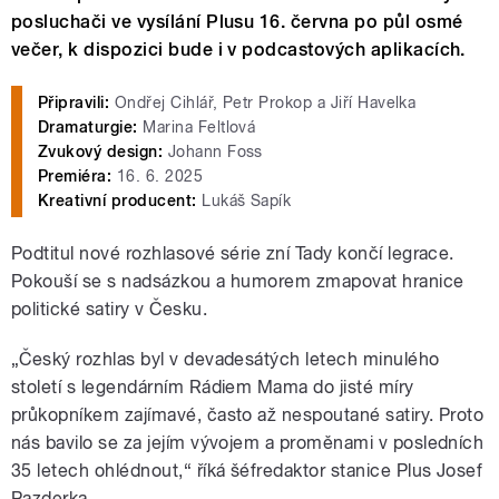
posluchači ve vysílání Plusu 16. června po půl osmé
večer, k dispozici bude i v podcastových aplikacích.
Připravili:
Ondřej Cihlář, Petr Prokop a Jiří Havelka
Dramaturgie:
Marina Feltlová
Zvukový design:
Johann Foss
Premiéra:
16. 6. 2025
Kreativní producent:
Lukáš Sapík
Podtitul nové rozhlasové série zní Tady končí legrace.
Pokouší se s nadsázkou a humorem zmapovat hranice
politické satiry v Česku.
„Český rozhlas byl v devadesátých letech minulého
století s legendárním Rádiem Mama do jisté míry
průkopníkem zajímavé, často až nespoutané satiry. Proto
nás bavilo se za jejím vývojem a proměnami v posledních
35 letech ohlédnout,“ říká šéfredaktor stanice Plus Josef
Pazderka.