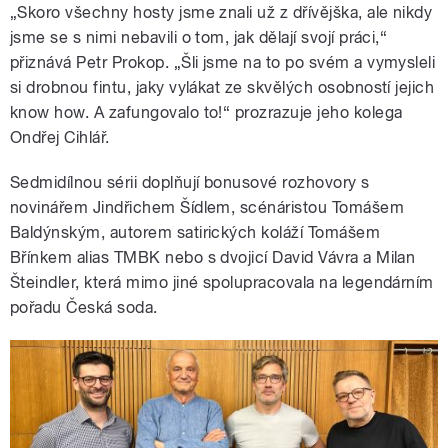
„Skoro všechny hosty jsme znali už z dřívějška, ale nikdy
jsme se s nimi nebavili o tom, jak dělají svojí práci,“
přiznává Petr Prokop. „Šli jsme na to po svém a vymysleli
si drobnou fintu, jaky vylákat ze skvělých osobností jejich
know how. A zafungovalo to!“ prozrazuje jeho kolega
Ondřej Cihlář.
Sedmidílnou sérii doplňují bonusové rozhovory s
novinářem Jindřichem Šídlem, scénáristou Tomášem
Baldýnským, autorem satirických koláží Tomášem
Břínkem alias TMBK nebo s dvojicí David Vávra a Milan
Šteindler, která mimo jiné spolupracovala na legendárním
pořadu Česká soda.