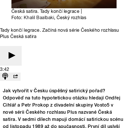
Česká satira. Tady končí legrace |
Foto:
Khalil Baalbaki
, Český rozhlas
Tady končí legrace. Začíná nová série Českého rozhlasu
Plus Česká satira
3:42
Jak vytvořit v Česku úspěšný satirický pořad?
Odpověď na tuto hypotetickou otázku hledají Ondřej
Cihlář a Petr Prokop z divadelní skupiny Vosto5 v
nové sérii Českého rozhlasu Plus nazvané Česká
satira. V sedmi dílech mapují domácí satirickou scénu
od listopadu 1989 až do současnosti. První díl uslyší