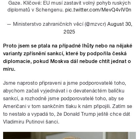
Gaze. Klíčové: EU musí zastavit volný pohyb ruských
diplomatů v Schengenu.
pic.twitter.com/MevQ4vIV0n
— Ministerstvo zahraničních věcí (@mzvcr)
August 30,
2025
Proto jsem se ptala na případné lhůty nebo na nějaké
varianty zpřísnění sankcí, které by podpořila česká
diplomacie, pokud Moskva dál nebude chtít jednat o
míru.
Jsme naprosto připraveni a jsme podporovatelé toho,
abychom začali vyjednávat i o devatenáctém balíčku
sankcí, a rozhodně jsme podporovatelé toho, aby se
Američani v tom sankčním tlaku k nám připojili. Zatím se
to nestalo a vypadá to, že Donald Trump ještě chce dát
Vladimiru Putinovi šanci.