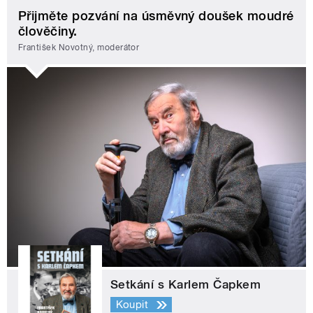
Přijměte pozvání na úsměvný doušek moudré
člověčiny.
František Novotný, moderátor
Setkání s Karlem Čapkem
Koupit