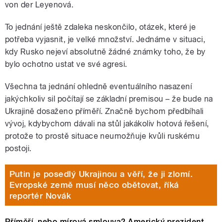
von der Leyenová.
To jednání ještě zdaleka neskončilo, otázek, které je
potřeba vyjasnit, je velké množství. Jednáme v situaci,
kdy Rusko nejeví absolutně žádné známky toho, že by
bylo ochotno ustat ve své agresi.
Všechna ta jednání ohledně eventuálního nasazení
jakýchkoliv sil počítají se základní premisou – že bude na
Ukrajině dosaženo příměří. Značně bychom předbíhali
vývoj, kdybychom dávali na stůl jakákoliv hotová řešení,
protože to prostě situace neumožňuje kvůli ruskému
postoji.
Putin je posedlý Ukrajinou a věří, že ji zlomí.
Evropské země musí něco obětovat, říká
reportér Novák
Příměří, nebo mírová smlouva? Americký prezident