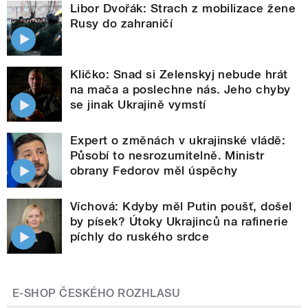
Libor Dvořák: Strach z mobilizace žene
Rusy do zahraničí
Kličko: Snad si Zelenskyj nebude hrát
na mača a poslechne nás. Jeho chyby
se jinak Ukrajině vymstí
Expert o změnách v ukrajinské vládě:
Působí to nesrozumitelně. Ministr
obrany Fedorov měl úspěchy
Víchová: Kdyby měl Putin poušť, došel
by písek? Útoky Ukrajinců na rafinerie
píchly do ruského srdce
E-SHOP ČESKÉHO ROZHLASU