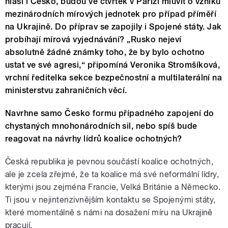
hlásí i Česko, budou ve čtvrtek v Paříži mluvit o vzniku
mezinárodních mírových jednotek pro případ příměří
na Ukrajině. Do příprav se zapojily i Spojené státy. Jak
probíhají mírová vyjednávání? „Rusko nejeví
absolutně žádné známky toho, že by bylo ochotno
ustat ve své agresi,“ připomíná Veronika Stromšíková,
vrchní ředitelka sekce bezpečnostní a multilaterální na
ministerstvu zahraničních věcí.
Navrhne samo Česko formu případného zapojení do
chystaných mnohonárodních sil, nebo spíš bude
reagovat na návrhy lídrů koalice ochotných?
Česká republika je pevnou součástí koalice ochotných,
ale je zcela zřejmé, že ta koalice má své neformální lídry,
kterými jsou zejména Francie, Velká Británie a Německo.
Ti jsou v nejintenzivnějším kontaktu se Spojenými státy,
které momentálně s námi na dosažení míru na Ukrajině
pracují.