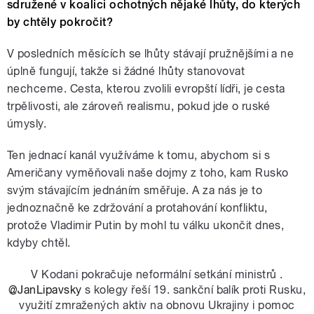
sdružené v koalici ochotných nějaké lhůty, do kterých
by chtěly pokročit?
V posledních měsících se lhůty stávají pružnějšími a ne
úplně fungují, takže si žádné lhůty stanovovat
nechceme. Cesta, kterou zvolili evropští lídři, je cesta
trpělivosti, ale zároveň realismu, pokud jde o ruské
úmysly.
Ten jednací kanál využíváme k tomu, abychom si s
Američany vyměňovali naše dojmy z toho, kam Rusko
svým stávajícím jednáním směřuje. A za nás je to
jednoznačně ke zdržování a protahování konfliktu,
protože Vladimir Putin by mohl tu válku ukončit dnes,
kdyby chtěl.
V Kodani pokračuje neformální setkání ministrů .
@JanLipavsky
s kolegy řeší 19. sankční balík proti Rusku,
využití zmražených aktiv na obnovu Ukrajiny i pomoc