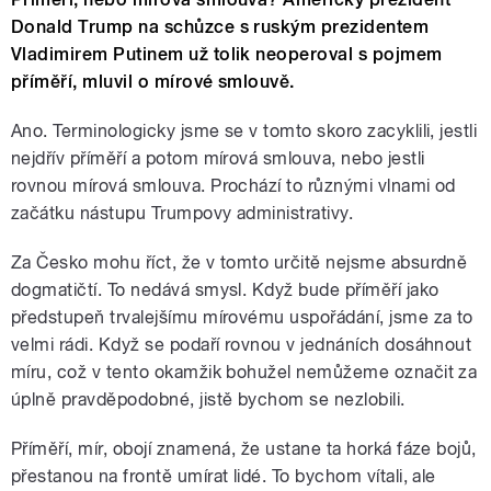
Donald Trump na schůzce s ruským prezidentem
Vladimirem Putinem už tolik neoperoval s pojmem
příměří, mluvil o mírové smlouvě.
Ano. Terminologicky jsme se v tomto skoro zacyklili, jestli
nejdřív příměří a potom mírová smlouva, nebo jestli
rovnou mírová smlouva. Prochází to různými vlnami od
začátku nástupu Trumpovy administrativy.
Za Česko mohu říct, že v tomto určitě nejsme absurdně
dogmatičtí. To nedává smysl. Když bude příměří jako
předstupeň trvalejšímu mírovému uspořádání, jsme za to
velmi rádi. Když se podaří rovnou v jednáních dosáhnout
míru, což v tento okamžik bohužel nemůžeme označit za
úplně pravděpodobné, jistě bychom se nezlobili.
Příměří, mír, obojí znamená, že ustane ta horká fáze bojů,
přestanou na frontě umírat lidé. To bychom vítali, ale