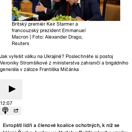
Britský premiér Keir Starmer a
francouzský prezident Emmanuel
Macron | Foto: Alexander Drago,
Reuters
Jak vyřešit válku na Ukrajině? Poslechněte si postoj
Veroniky Stromšíkové z ministerstva zahraničí a brigádního
generála v záloze Františka Mičánka
12:07
Evropští lídři a členové koalice ochotných, k níž se