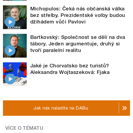
Michopulos: Čeká nás občanská válka
bez střelby. Prezidentské volby budou
džihádem vůči Pavlovi
Bartkovský: Společnost se dělí na dva
tábory. Jeden argumentuje, druhý si
tvoří paralelní realitu
Jaké je Chorvatsko bez turistů?
Aleksandra Wojtaszeková: Fjaka
Jak nás naladíte na DABu
VÍCE O TÉMATU