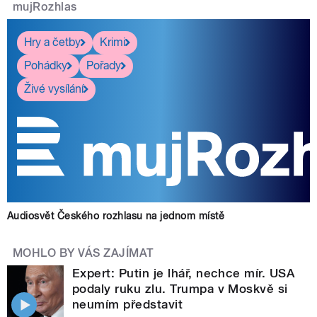
mujRozhlas
Hry a četby
Krimi
Pohádky
Pořady
Živé vysílání
Audiosvět Českého rozhlasu na jednom místě
MOHLO BY VÁS ZAJÍMAT
Expert: Putin je lhář, nechce mír. USA
podaly ruku zlu. Trumpa v Moskvě si
neumím představit