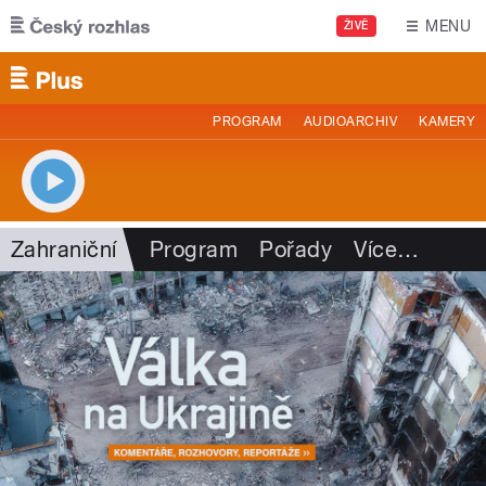
Přejít k hlavnímu obsahu
MENU
ŽIVĚ
PROGRAM
AUDIOARCHIV
KAMERY
Zahraniční
Program
Pořady
Více
…