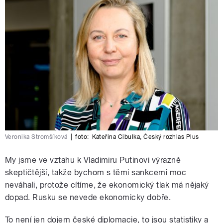
Veronika Stromšíková
|
foto:
Kateřina Cibulka
,
Český rozhlas Plus
My jsme ve vztahu k Vladimiru Putinovi výrazně
skeptičtější, takže bychom s těmi sankcemi moc
neváhali, protože cítíme, že ekonomický tlak má nějaký
dopad. Rusku se nevede ekonomicky dobře.
To není jen dojem české diplomacie, to jsou statistiky a