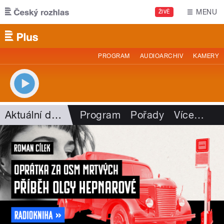
Přejít k hlavnímu obsahu
MENU
ŽIVĚ
PROGRAM
AUDIOARCHIV
KAMERY
Aktuální dění
Program
Pořady
Více
…