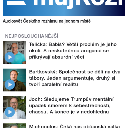
Audiosvět Českého rozhlasu na jednom místě
NEJPOSLOUCHANĚJŠÍ
Telička: Babiš? Větší problém je jeho
okolí. S neskutečnou arogancí se
přikrývají absurdní věci
Bartkovský: Společnost se dělí na dva
tábory. Jeden argumentuje, druhý si
tvoří paralelní realitu
Joch: Sledujeme Trumpův mentální
úpadek směrem k sebestřednosti,
chaosu. A konec je v nedohlednu
Michopulos: Čeká nás občanská válka