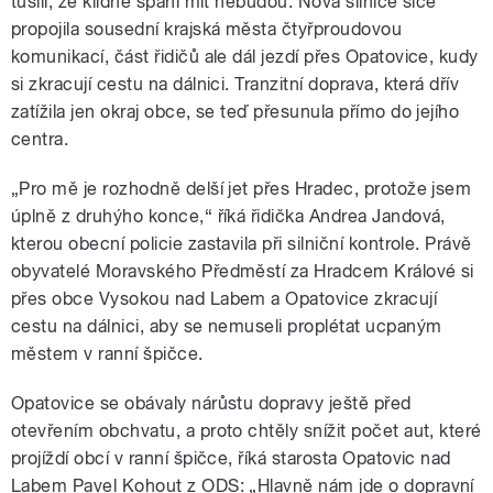
tušili, že klidné spaní mít nebudou. Nová silnice sice
propojila sousední krajská města čtyřproudovou
komunikací, část řidičů ale dál jezdí přes Opatovice, kudy
si zkracují cestu na dálnici. Tranzitní doprava, která dřív
zatížila jen okraj obce, se teď přesunula přímo do jejího
centra.
„Pro mě je rozhodně delší jet přes Hradec, protože jsem
úplně z druhýho konce,“ říká řidička Andrea Jandová,
kterou obecní policie zastavila při silniční kontrole. Právě
obyvatelé Moravského Předměstí za Hradcem Králové si
přes obce Vysokou nad Labem a Opatovice zkracují
cestu na dálnici, aby se nemuseli proplétat ucpaným
městem v ranní špičce.
Opatovice se obávaly nárůstu dopravy ještě před
otevřením obchvatu, a proto chtěly snížit počet aut, které
projíždí obcí v ranní špičce, říká starosta Opatovic nad
Labem Pavel Kohout z ODS: „Hlavně nám jde o dopravní