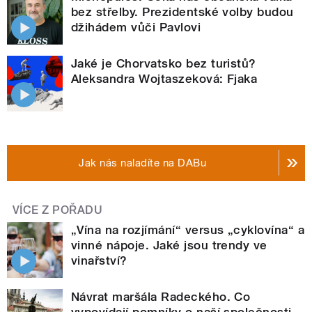
bez střelby. Prezidentské volby budou
džihádem vůči Pavlovi
Jaké je Chorvatsko bez turistů?
Aleksandra Wojtaszeková: Fjaka
Jak nás naladíte na DABu
VÍCE Z POŘADU
„Vína na rozjímání“ versus „cyklovína“ a
vinné nápoje. Jaké jsou trendy ve
vinařství?
Návrat maršála Radeckého. Co
vypovídají pomníky o naší společnosti