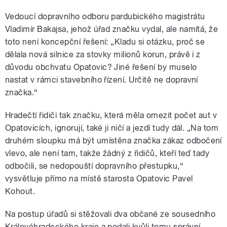
Vedoucí dopravního odboru pardubického magistrátu
Vladimír Bakajsa, jehož úřad značku vydal, ale namítá, že
toto není koncepční řešení: „Kladu si otázku, proč se
dělala nová silnice za stovky milionů korun, právě i z
důvodu obchvatu Opatovic? Jiné řešení by muselo
nastat v rámci stavebního řízení. Určitě ne dopravní
značka.“
Hradečtí řidiči tak značku, která měla omezit počet aut v
Opatovicích, ignorují, také ji ničí a jezdí tudy dál. „Na tom
druhém sloupku má být umístěna značka zákaz odbočení
vlevo, ale není tam, takže žádný z řidičů, kteří teď tady
odbočili, se nedopouští dopravního přestupku,“
vysvětluje přímo na místě starosta Opatovic Pavel
Kohout.
Na postup úřadů si stěžovali dva občané ze sousedního
Královéhradeckého kraje a podali kvůli tomu správní