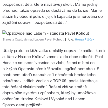
bezpečnost dětí, které navštěvují školu. Máme jediný
přechod, takže opravdu se dostáváme do kolize. Máme
strážníky obecní policie, jejich kapacita je směřována do
zajištění dopravní bezpečnosti dětí.“
Starosta Opatovic nad Labem Pavel Kohout
|
foto:
Honza Ptáček
Úřady proto na křižovatku umístily dopravní značku, která
autům z Hradce Králové zamezila do obce odbočit. Paní
Hana ze sousední vesnice se zlobí, že ani místní do
blízkých Opatovic přes křižovatku legálně nemohou. S
postupem úřadů nesouhlasí i náměstek hradeckého
primátora Jindřich Vedlich z TOP 09, podle kterého je
toto řešení diskriminační. Řešení vidí ve změně
dopravního systému způsobem, který by umožňoval
občanům Hradce Králové i Vysoké nad Labem
Opatovicemi projíždět.