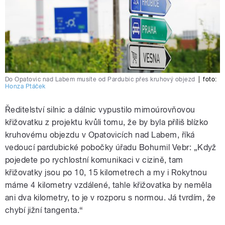
Do Opatovic nad Labem musíte od Pardubic přes kruhový objezd
|
foto:
Honza Ptáček
Ředitelství silnic a dálnic vypustilo mimoúrovňovou
křižovatku z projektu kvůli tomu, že by byla příliš blízko
kruhovému objezdu v Opatovicích nad Labem, říká
vedoucí pardubické pobočky úřadu Bohumil Vebr: „Když
pojedete po rychlostní komunikaci v cizině, tam
křižovatky jsou po 10, 15 kilometrech a my i Rokytnou
máme 4 kilometry vzdálené, tahle křižovatka by neměla
ani dva kilometry, to je v rozporu s normou. Já tvrdím, že
chybí jižní tangenta.“