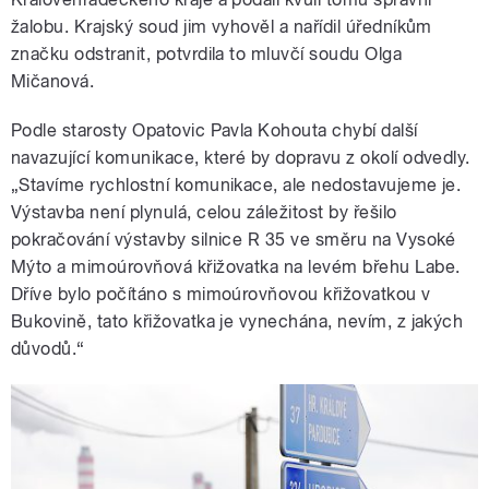
žalobu. Krajský soud jim vyhověl a nařídil úředníkům
značku odstranit, potvrdila to mluvčí soudu Olga
Mičanová.
Podle starosty Opatovic Pavla Kohouta chybí další
navazující komunikace, které by dopravu z okolí odvedly.
„Stavíme rychlostní komunikace, ale nedostavujeme je.
Výstavba není plynulá, celou záležitost by řešilo
pokračování výstavby silnice R 35 ve směru na Vysoké
Mýto a mimoúrovňová křižovatka na levém břehu Labe.
Dříve bylo počítáno s mimoúrovňovou křižovatkou v
Bukovině, tato křižovatka je vynechána, nevím, z jakých
důvodů.“