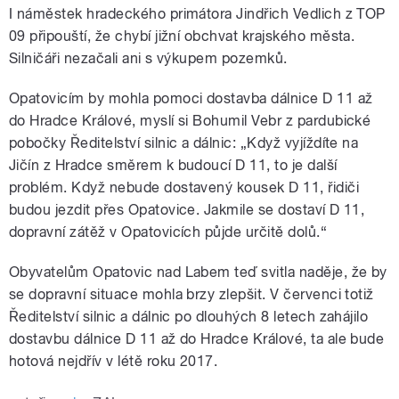
I náměstek hradeckého primátora Jindřich Vedlich z TOP
09 připouští, že chybí jižní obchvat krajského města.
Silničáři nezačali ani s výkupem pozemků.
Opatovicím by mohla pomoci dostavba dálnice D 11 až
do Hradce Králové, myslí si Bohumil Vebr z pardubické
pobočky Ředitelství silnic a dálnic: „Když vyjíždíte na
Jičín z Hradce směrem k budoucí D 11, to je další
problém. Když nebude dostavený kousek D 11, řidiči
budou jezdit přes Opatovice. Jakmile se dostaví D 11,
dopravní zátěž v Opatovicích půjde určitě dolů.“
Obyvatelům Opatovic nad Labem teď svitla naděje, že by
se dopravní situace mohla brzy zlepšit. V červenci totiž
Ředitelství silnic a dálnic po dlouhých 8 letech zahájilo
dostavbu dálnice D 11 až do Hradce Králové, ta ale bude
hotová nejdřív v létě roku 2017.