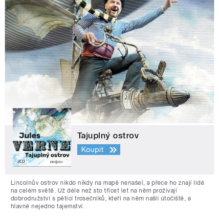
Tajuplný ostrov
Koupit
Lincolnův ostrov nikdo nikdy na mapě nenašel, a přece ho znají lidé
na celém světě. Už déle než sto třicet let na něm prožívají
dobrodružství s pěticí trosečníků, kteří na něm našli útočiště, a
hlavně nejedno tajemství.