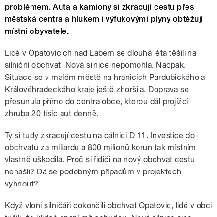
problémem. Auta a kamiony si zkracují cestu přes
městská centra a hlukem i výfukovými plyny obtěžují
místní obyvatele.
Lidé v Opatovicích nad Labem se dlouhá léta těšili na
silniční obchvat. Nová silnice nepomohla. Naopak.
Situace se v malém městě na hranicích Pardubického a
Královéhradeckého kraje ještě zhoršila. Doprava se
přesunula přímo do centra obce, kterou dál projíždí
zhruba 20 tisíc aut denně.
Ty si tudy zkracují cestu na dálnici D 11. Investice do
obchvatu za miliardu a 800 milionů korun tak místním
vlastně uškodila. Proč si řidiči na nový obchvat cestu
nenašli? Dá se podobným případům v projektech
vyhnout?
Když vloni silničáři dokončili obchvat Opatovic, lidé v obci