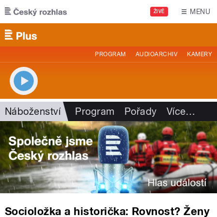
Přejít k hlavnímu obsahu
MENU
ŽIVĚ
PROGRAM
AUDIOARCHIV
KAMERY
Náboženství
Program
Pořady
Více
…
Socioložka a historička: Rovnost? Ženy