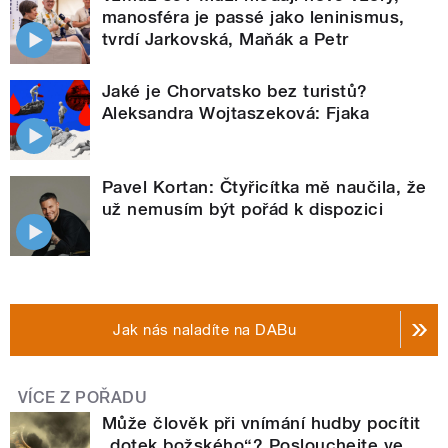
manosféra je passé jako leninismus,
tvrdí Jarkovská, Maňák a Petr
Jaké je Chorvatsko bez turistů?
Aleksandra Wojtaszeková: Fjaka
Pavel Kortan: Čtyřicítka mě naučila, že
už nemusím být pořád k dispozici
Jak nás naladíte na DABu
VÍCE Z POŘADU
Může člověk při vnímání hudby pocítit
„dotek božského“? Poslouchejte ve