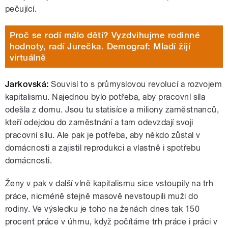
pečující.
Proč se rodí málo dětí? Vyzdvihujme rodinné
hodnoty, radí Jurečka. Demograf: Mladí žijí
virtuálně
Jarkovská:
Souvisí to s průmyslovou revolucí a rozvojem
kapitalismu. Najednou bylo potřeba, aby pracovní síla
odešla z domu. Jsou tu statisíce a miliony zaměstnanců,
kteří odejdou do zaměstnání a tam odevzdají svoji
pracovní sílu. Ale pak je potřeba, aby někdo zůstal v
domácnosti a zajistil reprodukci a vlastně i spotřebu
domácnosti.
Ženy v pak v další vlně kapitalismu sice vstoupily na trh
práce, nicméně stejně masově nevstoupili muži do
rodiny. Ve výsledku je toho na ženách dnes tak 150
procent práce v úhrnu, když počítáme trh práce i práci v