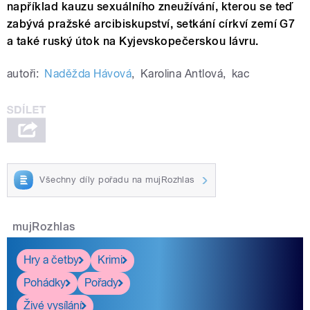
například kauzu sexuálního zneužívání, kterou se teď
zabývá pražské arcibiskupství, setkání církví zemí G7
a také ruský útok na
Kyjevskopečerskou lávru.
autoři:
Naděžda Hávová
,
Karolina Antlová
,
kac
Všechny díly pořadu na mujRozhlas
mujRozhlas
Hry a četby
Krimi
Pohádky
Pořady
Živé vysílání