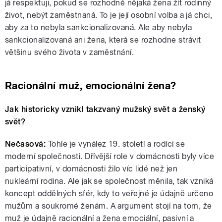
já respektuji, pokud se rozhodně nějaká žena žít rodinný
život, nebýt zaměstnaná. To je její osobní volba a já chci,
aby za to nebyla sankcionalizovaná. Ale aby nebyla
sankcionalizovaná ani žena, která se rozhodne strávit
většinu svého života v zaměstnání.
Racionální muž, emocionální žena?
Jak historicky vznikl takzvaný mužský svět a ženský
svět?
Nečasová:
Tohle je vynález 19. století a rodící se
moderní společnosti. Dřívější role v domácnosti byly více
participativní, v domácnosti žilo víc lidé než jen
nukleární rodina. Ale jak se společnost měnila, tak vzniká
koncept oddělných sfér, kdy to veřejné je údajně určeno
mužům a soukromé ženám. A argument stojí na tom, že
muž je údajně racionální a žena emociální, pasivní a