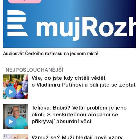
Audiosvět Českého rozhlasu na jednom místě
NEJPOSLOUCHANĚJŠÍ
Vše, co jste kdy chtěli vědět
o Vladimiru Putinovi a báli jste se zeptat
Telička: Babiš? Větší problém je jeho
okolí. S neskutečnou arogancí se
přikrývají absurdní věci
Vzmuž se? Muži hledají nové vzory,