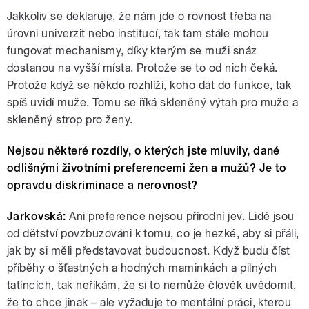
Jakkoliv se deklaruje, že nám jde o rovnost třeba na
úrovni univerzit nebo institucí, tak tam stále mohou
fungovat mechanismy, díky kterým se muži snáz
dostanou na vyšší místa. Protože se to od nich čeká.
Protože když se někdo rozhlíží, koho dát do funkce, tak
spíš uvidí muže. Tomu se říká skleněný výtah pro muže a
skleněný strop pro ženy.
Nejsou některé rozdíly, o kterých jste mluvily, dané
odlišnými životními preferencemi žen a mužů? Je to
opravdu diskriminace a nerovnost?
Jarkovská:
Ani preference nejsou přírodní jev. Lidé jsou
od dětství povzbuzováni k tomu, co je hezké, aby si přáli,
jak by si měli představovat budoucnost. Když budu číst
příběhy o šťastných a hodných maminkách a pilných
tatíncích, tak neříkám, že si to nemůže člověk uvědomit,
že to chce jinak – ale vyžaduje to mentální práci, kterou