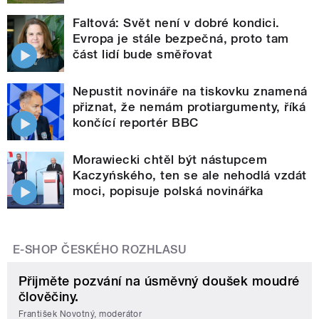
Faltová: Svět není v dobré kondici.
Evropa je stále bezpečná, proto tam
část lidí bude směřovat
Nepustit novináře na tiskovku znamená
přiznat, že nemám protiargumenty, říká
končící reportér BBC
Morawiecki chtěl být nástupcem
Kaczyńského, ten se ale nehodlá vzdát
moci, popisuje polská novinářka
E-SHOP ČESKÉHO ROZHLASU
Přijměte pozvání na úsměvný doušek moudré
člověčiny.
František Novotný, moderátor