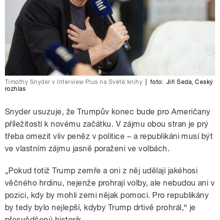
Timothy Snyder v Interview Plus na Světě knihy
|
foto:
Jiří Šeda
,
Český
rozhlas
Snyder usuzuje, že Trumpův konec bude pro Američany
příležitostí k novému začátku. V zájmu obou stran je prý
třeba omezit vliv peněz v politice – a republikáni musí být
ve vlastním zájmu jasně poraženi ve volbách.
„Pokud totiž Trump
zemře a oni z něj udělají jakéhosi
věčného hrdinu, nejenže prohrají volby, ale nebudou ani v
pozici, kdy by mohli zemi nějak pomoci. Pro republikány
by tedy bylo nejlepší, kdyby Trump drtivě prohrál,
“ je
přesvědčený historik.