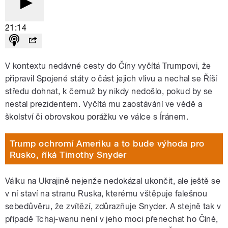
21:14
V kontextu nedávné cesty do Číny vyčítá Trumpovi, že
připravil Spojené státy o část jejich vlivu a nechal se Říší
středu dohnat, k čemuž by nikdy nedošlo, pokud by se
nestal prezidentem. Vyčítá mu zaostávání ve vědě a
školství či obrovskou porážku ve válce s Íránem.
Trump ochromí Ameriku a to bude výhoda pro
Rusko, říká Timothy Snyder
Válku na Ukrajině nejenže nedokázal ukončit, ale ještě se
v ní staví na stranu Ruska, kterému vštěpuje falešnou
sebedůvěru, že zvítězí, zdůrazňuje Snyder. A stejně tak v
případě Tchaj-wanu není v jeho moci přenechat ho Číně,