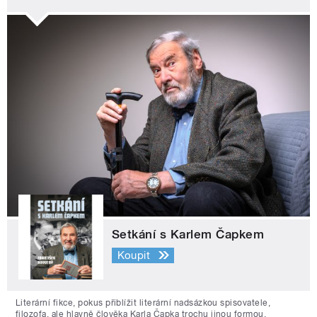
Setkání s Karlem Čapkem
Koupit
Literární fikce, pokus přiblížit literární nadsázkou spisovatele,
filozofa, ale hlavně člověka Karla Čapka trochu jinou formou.