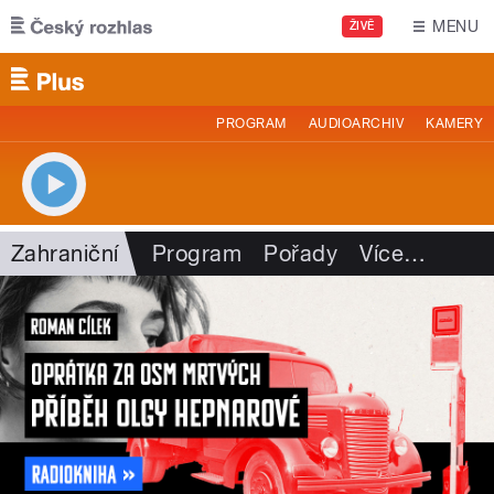
Přejít k hlavnímu obsahu
MENU
ŽIVĚ
PROGRAM
AUDIOARCHIV
KAMERY
Zahraniční
Program
Pořady
Více
…