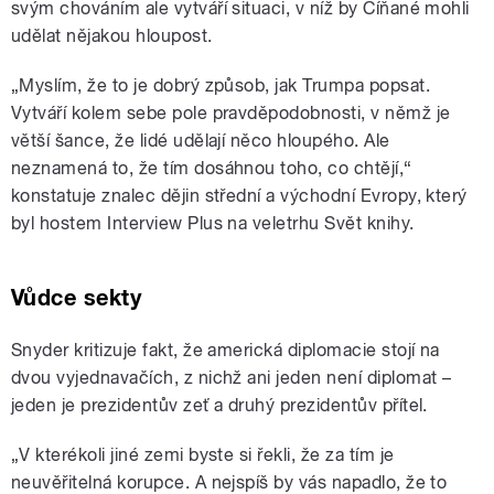
svým chováním ale vytváří situaci, v níž by Číňané mohli
udělat nějakou hloupost.
„Myslím, že to je dobrý způsob, jak Trumpa popsat.
Vytváří kolem sebe pole pravděpodobnosti, v němž je
větší šance, že lidé udělají něco hloupého. Ale
neznamená to, že tím dosáhnou toho, co chtějí,“
konstatuje znalec dějin střední a východní Evropy, který
byl hostem Interview Plus na veletrhu Svět knihy.
Vůdce sekty
Snyder kritizuje fakt, že americká diplomacie stojí na
dvou vyjednavačích, z nichž ani jeden není diplomat –
jeden je prezidentův zeť a druhý prezidentův přítel.
„V kterékoli jiné zemi byste si řekli, že za tím je
neuvěřitelná korupce. A nejspíš by vás napadlo, že to