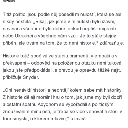
rozhlas
Titíž politici jsou podle něj posedlí minulostí, která se ale
nikdy nestala. „Říkají, jak jsme v minulosti byli úžasní,
nevinní a všechno bylo dobré, dokud nepřišli migranti
nebo Ukrajinci a všechno nám vzali. Je to stále stejný
příběh, ale trvám na tom, že to není historie,“ zdůrazňuje.
Historie totiž spočívá ve studiu pramenů, v empatii a v
překvapení – odpověď na položenou otázku není taková,
jakou jste předpokládali, a pravdu je opravdu těžké najít,
přibližuje Snyder.
„Oni nenávidí historii a nechtějí kolem sebe mít historiky.
Z historie dělají morální hru o tom, jak jsme my byli dobří
a ostatní špatní. Abychom se vypořádali s politickým
zneužíváním minulosti, je třeba se více věnovat historii v
tom smyslu, o kterém mluvím,“ uzavírá.