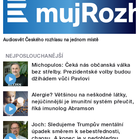
Audiosvět Českého rozhlasu na jednom místě
NEJPOSLOUCHANĚJŠÍ
Michopulos: Čeká nás občanská válka
bez střelby. Prezidentské volby budou
džihádem vůči Pavlovi
Alergie? Většinou na neškodné látky,
nejúčinnější je imunitní systém přeučit,
říká imunolog Abramson
Joch: Sledujeme Trumpův mentální
úpadek směrem k sebestřednosti,
chaosu. A konec je v nedohlednu