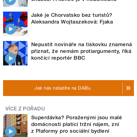
Jaké je Chorvatsko bez turistů?
Aleksandra Wojtaszeková: Fjaka
Nepustit novináře na tiskovku znamená
přiznat, že nemám protiargumenty, říká
končící reportér BBC
Jak nás naladíte na DABu
VÍCE Z POŘADU
Superdávka? Poraženými jsou malé
domácnosti platící tržní nájem, zní
z Plaformy pro sociální bydlení