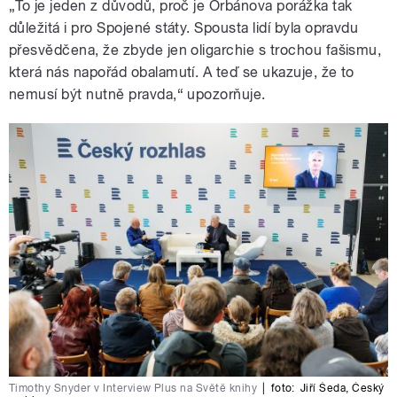
„To je jeden z důvodů, proč je Orbánova porážka tak
důležitá i pro Spojené státy. Spousta lidí byla opravdu
přesvědčena, že zbyde jen oligarchie s trochou fašismu,
která nás napořád obalamutí. A teď se ukazuje, že to
nemusí být nutně pravda,“ upozorňuje.
Timothy Snyder v Interview Plus na Světě knihy
|
foto:
Jiří Šeda
,
Český