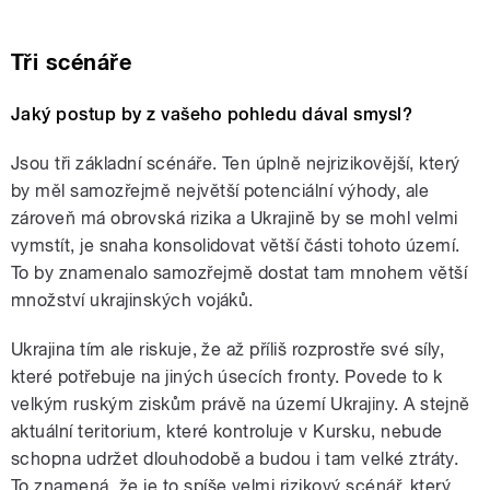
Tři scénáře
Jaký postup by z vašeho pohledu dával smysl?
Jsou tři základní scénáře. Ten úplně nejrizikovější, který
by měl samozřejmě největší potenciální výhody, ale
zároveň
má obrovská rizika a Ukrajině by se mohl velmi
vymstít, je snaha konsolidovat větší části tohoto území.
To by znamenalo samozřejmě dostat tam mnohem větší
množství ukrajinských vojáků.
Ukrajina tím ale riskuje, že až příliš rozprostře své síly,
které potřebuje na jiných úsecích fronty. Povede to k
velkým ruským ziskům právě na území Ukrajiny.
A stejně
aktuální teritorium, které kontroluje v Kursku, nebude
schopna udržet dlouhodobě a budou i tam velké ztráty.
To znamená, že je to spíše velmi rizikový scénář, který