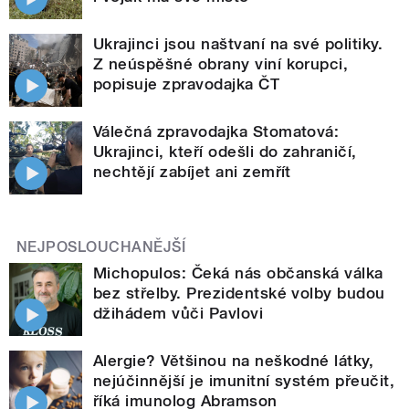
Ukrajinci jsou naštvaní na své politiky.
Z neúspěšné obrany viní korupci,
popisuje zpravodajka ČT
Válečná zpravodajka Stomatová:
Ukrajinci, kteří odešli do zahraničí,
nechtějí zabíjet ani zemřít
NEJPOSLOUCHANĚJŠÍ
Michopulos: Čeká nás občanská válka
bez střelby. Prezidentské volby budou
džihádem vůči Pavlovi
Alergie? Většinou na neškodné látky,
nejúčinnější je imunitní systém přeučit,
říká imunolog Abramson