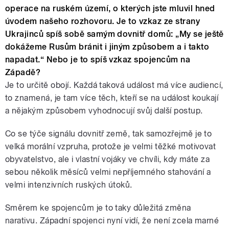
operace na ruském území, o kterých jste mluvil hned
úvodem našeho rozhovoru. Je to vzkaz ze strany
Ukrajinců spíš sobě samým dovnitř domů: „My se ještě
dokážeme Rusům bránit i jiným způsobem a i takto
napadat.“ Nebo je to spíš vzkaz spojencům na
Západě?
Je to určitě obojí. Každá taková událost má více audiencí,
to znamená, je tam více těch, kteří se na událost koukají
a nějakým způsobem vyhodnocují svůj další postup.
Co se týče signálu dovnitř země, tak samozřejmě je to
velká morální vzpruha, protože je velmi těžké motivovat
obyvatelstvo, ale i vlastní vojáky ve chvíli, kdy máte za
sebou několik měsíců velmi nepříjemného stahování a
velmi intenzivních ruských útoků.
Směrem ke spojencům je to taky důležitá změna
narativu. Západní spojenci nyní vidí, že není zcela marné