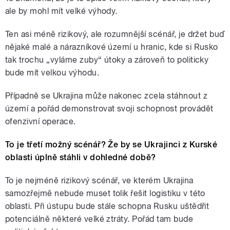
ale by mohl mít velké výhody.
Ten asi méně rizikový, ale rozumnější scénář, je držet buď
nějaké malé a nárazníkové území u hranic, kde si Rusko
tak trochu „vyláme zuby“ útoky a zároveň to politicky
bude mít velkou výhodu.
Případně se Ukrajina může nakonec zcela stáhnout z
území a pořád demonstrovat svoji schopnost provádět
ofenzivní operace.
To je třetí možný scénář? Že by se Ukrajinci z Kurské
oblasti úplně stáhli v dohledné době?
To je nejméně rizikový scénář, ve kterém Ukrajina
samozřejmě nebude muset tolik řešit logistiku v této
oblasti. Při ústupu bude stále schopna Rusku uštědřit
potenciálně některé velké ztráty. Pořád tam bude