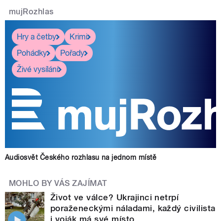
mujRozhlas
Hry a četby
Krimi
Pohádky
Pořady
Živé vysílání
Audiosvět Českého rozhlasu na jednom místě
MOHLO BY VÁS ZAJÍMAT
Život ve válce? Ukrajinci netrpí
poraženeckými náladami, každý civilista
i voják má své místo