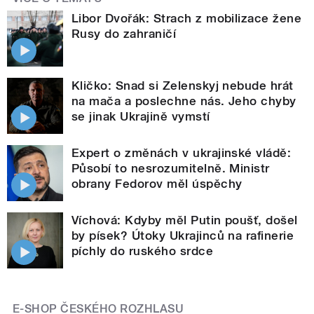
Libor Dvořák: Strach z mobilizace žene
Rusy do zahraničí
Kličko: Snad si Zelenskyj nebude hrát
na mača a poslechne nás. Jeho chyby
se jinak Ukrajině vymstí
Expert o změnách v ukrajinské vládě:
Působí to nesrozumitelně. Ministr
obrany Fedorov měl úspěchy
Víchová: Kdyby měl Putin poušť, došel
by písek? Útoky Ukrajinců na rafinerie
píchly do ruského srdce
E-SHOP ČESKÉHO ROZHLASU