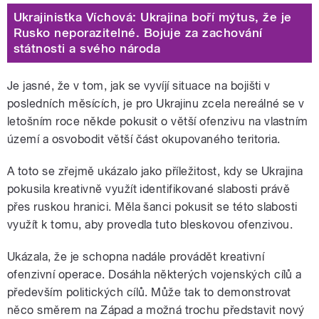
Ukrajinistka Víchová: Ukrajina boří mýtus, že je
Rusko neporazitelné. Bojuje za zachování
státnosti a svého národa
Je jasné, že v tom, jak se vyvíjí situace na bojišti v
posledních měsících, je pro Ukrajinu zcela nereálné se v
letošním roce někde pokusit o větší ofenzivu na vlastním
území a osvobodit větší část okupovaného teritoria.
A toto se zřejmě ukázalo jako příležitost, kdy se Ukrajina
pokusila kreativně využít identifikované slabosti právě
přes ruskou hranici. Měla šanci pokusit se této slabosti
využít k tomu, aby provedla tuto bleskovou ofenzivou.
Ukázala, že je schopna nadále provádět kreativní
ofenzivní operace. Dosáhla některých vojenských cílů a
především politických cílů. Může tak to demonstrovat
něco směrem na Západ a možná trochu představit nový