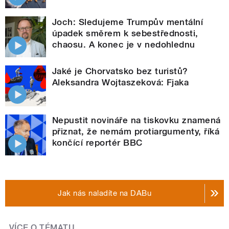
Joch: Sledujeme Trumpův mentální
úpadek směrem k sebestřednosti,
chaosu. A konec je v nedohlednu
Jaké je Chorvatsko bez turistů?
Aleksandra Wojtaszeková: Fjaka
Nepustit novináře na tiskovku znamená
přiznat, že nemám protiargumenty, říká
končící reportér BBC
Jak nás naladíte na DABu
VÍCE O TÉMATU