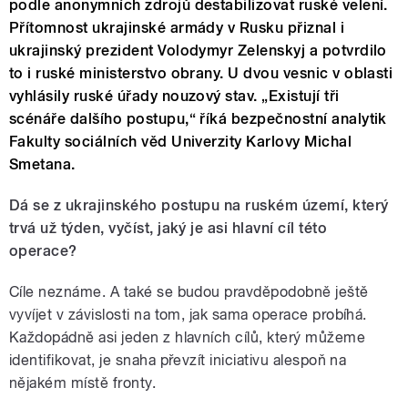
podle anonymních zdrojů destabilizovat ruské velení.
Přítomnost ukrajinské armády v Rusku přiznal i
ukrajinský prezident Volodymyr Zelenskyj a potvrdilo
to i ruské ministerstvo obrany. U dvou vesnic v oblasti
vyhlásily ruské úřady nouzový stav. „Existují tři
scénáře dalšího postupu,“ říká bezpečnostní analytik
Fakulty sociálních věd Univerzity Karlovy Michal
Smetana.
Dá se z ukrajinského postupu na ruském území, který
trvá už týden, vyčíst, jaký je asi hlavní cíl této
operace?
Cíle neznáme. A také se budou pravděpodobně ještě
vyvíjet v závislosti na tom, jak sama operace probíhá.
Každopádně asi jeden z hlavních cílů, který můžeme
identifikovat, je snaha převzít iniciativu alespoň na
nějakém místě fronty.