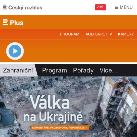
Přejít k hlavnímu obsahu
MENU
ŽIVĚ
PROGRAM
AUDIOARCHIV
KAMERY
Zahraniční
Program
Pořady
Více
…