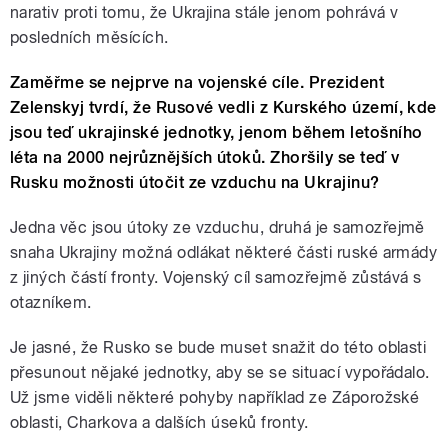
narativ proti tomu, že Ukrajina stále jenom pohrává v
posledních měsících.
Zaměřme se nejprve na vojenské cíle. Prezident
Zelenskyj tvrdí, že Rusové vedli z Kurského území, kde
jsou teď ukrajinské jednotky, jenom během letošního
léta na 2000 nejrůznějších útoků. Zhoršily se teď v
Rusku možnosti útočit ze vzduchu na Ukrajinu?
Jedna věc jsou útoky ze vzduchu, druhá je samozřejmě
snaha Ukrajiny možná odlákat některé části ruské armády
z jiných částí fronty. Vojenský cíl samozřejmě zůstává s
otazníkem.
Je jasné, že Rusko se bude muset snažit do této oblasti
přesunout nějaké jednotky, aby se se situací vypořádalo.
Už jsme viděli některé pohyby například ze Záporožské
oblasti, Charkova a dalších úseků fronty.