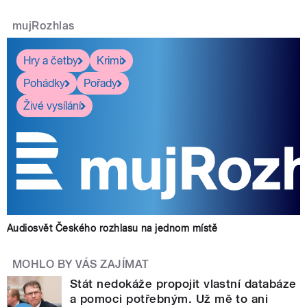
mujRozhlas
Hry a četby
Krimi
Pohádky
Pořady
Živé vysílání
Audiosvět Českého rozhlasu na jednom místě
MOHLO BY VÁS ZAJÍMAT
Stát nedokáže propojit vlastní databáze
a pomoci potřebným. Už mě to ani