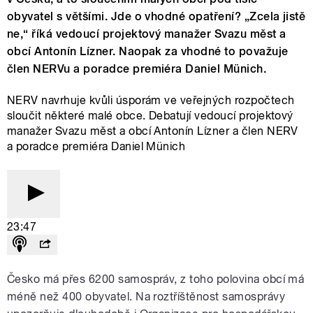
obyvatel s většími. Jde o vhodné opatření? „Zcela jistě
ne,“ říká vedoucí projektový manažer Svazu měst a
obcí Antonín Lízner. Naopak za vhodné to považuje
člen NERVu a poradce premiéra Daniel Münich.
NERV navrhuje kvůli úsporám ve veřejných rozpočtech
sloučit některé malé obce. Debatují vedoucí projektový
manažer Svazu měst a obcí Antonín Lízner a člen NERV
a poradce premiéra Daniel Münich
23:47
Česko má přes 6200 samospráv, z toho polovina obcí má
méně než 400 obyvatel. Na roztříštěnost samosprávy