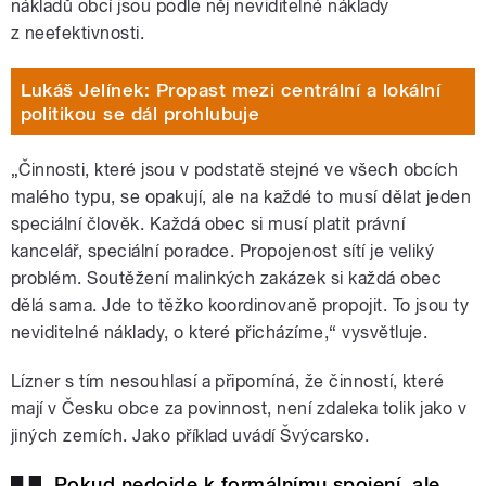
nákladů obcí jsou podle něj neviditelné náklady
z neefektivnosti.
Lukáš Jelínek: Propast mezi centrální a lokální
politikou se dál prohlubuje
„Činnosti, které jsou v podstatě stejné ve všech obcích
malého typu, se opakují, ale na každé to musí dělat jeden
speciální člověk. Každá obec si musí platit právní
kancelář, speciální poradce. Propojenost sítí je veliký
problém. Soutěžení malinkých zakázek si každá obec
dělá sama. Jde to těžko koordinovaně propojit. To jsou ty
neviditelné náklady, o které přicházíme,“ vysvětluje.
Lízner s tím nesouhlasí a připomíná, že činností, které
mají v Česku obce za povinnost, není zdaleka tolik jako v
jiných zemích. Jako příklad uvádí Švýcarsko.
Pokud nedojde k formálnímu spojení, ale