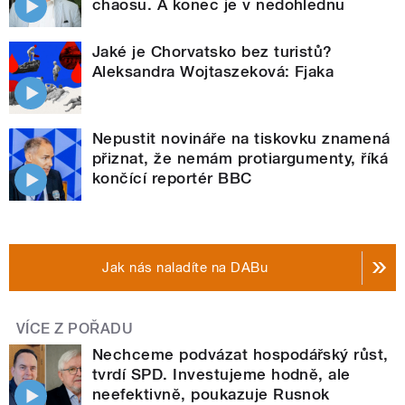
chaosu. A konec je v nedohlednu
Jaké je Chorvatsko bez turistů?
Aleksandra Wojtaszeková: Fjaka
Nepustit novináře na tiskovku znamená
přiznat, že nemám protiargumenty, říká
končící reportér BBC
Jak nás naladíte na DABu
VÍCE Z POŘADU
Nechceme podvázat hospodářský růst,
tvrdí SPD. Investujeme hodně, ale
neefektivně, poukazuje Rusnok