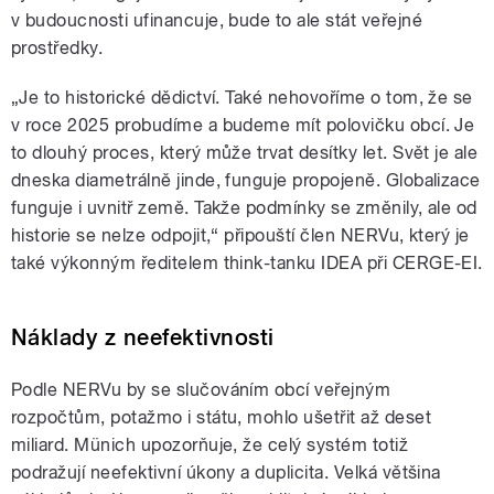
v budoucnosti ufinancuje, bude to ale stát veřejné
prostředky.
„Je to historické dědictví. Také nehovoříme o tom, že se
v roce 2025 probudíme a budeme mít polovičku obcí. Je
to dlouhý proces, který může trvat desítky let. Svět je ale
dneska diametrálně jinde, funguje propojeně. Globalizace
funguje i uvnitř země. Takže podmínky se změnily, ale od
historie se nelze odpojit,“ připouští člen NERVu, který je
také výkonným ředitelem think-tanku IDEA při CERGE-EI.
Náklady z neefektivnosti
Podle NERVu by se slučováním obcí veřejným
rozpočtům, potažmo i státu, mohlo ušetřit až deset
miliard. Münich upozorňuje, že celý systém totiž
podražují neefektivní úkony a duplicita. Velká většina