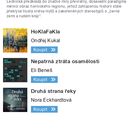
Lednická předkládá do značné míry převratný, dosavadní paradigma
měnící obraz hornického regionu, jehož zahlazenou historii stále
překrývá tlustá vrstva mýtů a zakořeněných stereotypů o „černé
zemi a rudém kraji“.
HoKlaFaKla
Ondřej Kukal
Koupit
Nepatrná ztráta osamělosti
Eli Beneš
Koupit
Druhá strana řeky
Nora Eckhardtová
Koupit