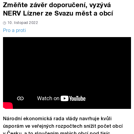
Změňte závěr doporučení, vyzývá
NERV Lízner ze Svazu měst a obcí
10. listopad 2022
Pro a proti
Národní ekonomická rada vlády navrhuje kvůli
úsporám ve veřejných rozpočtech snížit počet obcí
v Česku, a to sloučením malých obcí pod tisíc