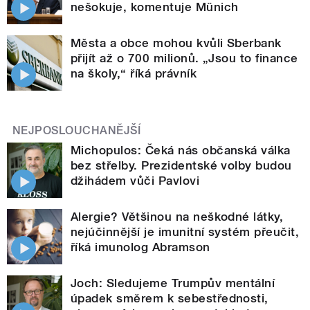
nešokuje, komentuje Münich
Města a obce mohou kvůli Sberbank
přijít až o 700 milionů. „Jsou to finance
na školy,“ říká právník
NEJPOSLOUCHANĚJŠÍ
Michopulos: Čeká nás občanská válka
bez střelby. Prezidentské volby budou
džihádem vůči Pavlovi
Alergie? Většinou na neškodné látky,
nejúčinnější je imunitní systém přeučit,
říká imunolog Abramson
Joch: Sledujeme Trumpův mentální
úpadek směrem k sebestřednosti,