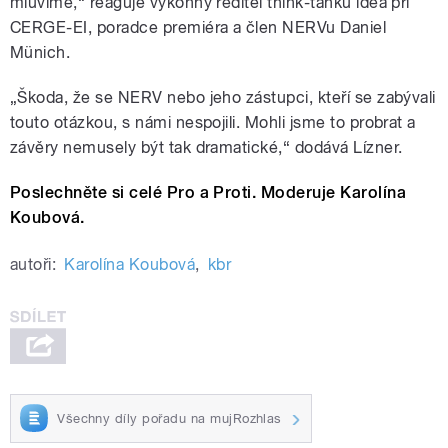
mluvíme,“ reaguje výkonný ředitel think-tanku idea při
CERGE-EI, poradce premiéra a člen NERVu Daniel
Münich.
„Škoda, že se NERV nebo jeho zástupci, kteří se zabývali
touto otázkou, s námi nespojili. Mohli jsme to probrat a
závěry nemusely být tak dramatické,“ dodává Lízner.
Poslechněte si celé Pro a Proti. Moderuje Karolína
Koubová.
autoři:
Karolína Koubová
,
kbr
Všechny díly pořadu na mujRozhlas