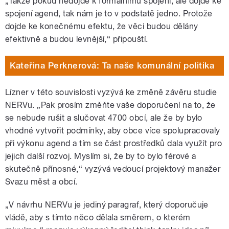
„Takže pokud nedojde k formálnímu spojení, ale dojde ke
spojení agend, tak nám je to v podstatě jedno. Protože
dojde ke konečnému efektu, že věci budou dělány
efektivně a budou levnější,“ připouští.
Kateřina Perknerová: Ta naše komunální politika
Lízner v této souvislosti vyzývá ke změně závěru studie
NERVu. „Pak prosím změňte vaše doporučení na to, že
se nebude rušit a slučovat 4700 obcí, ale že by bylo
vhodné vytvořit podmínky, aby obce více spolupracovaly
při výkonu agend a tím se část prostředků dala využít pro
jejich další rozvoj. Myslím si, že by to bylo férové a
skutečně přínosné,“ vyzývá vedoucí projektový manažer
Svazu měst a obcí.
„V návrhu NERVu je jediný paragraf, který doporučuje
vládě, aby s tímto něco dělala směrem, o kterém