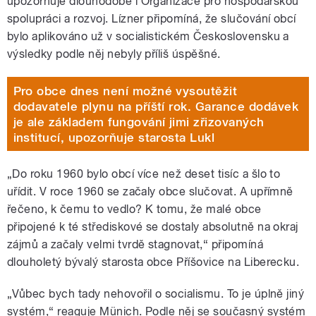
upozorňuje dlouhodobě i Organizace pro hospodářskou
spolupráci a rozvoj. Lízner připomíná, že slučování obcí
bylo aplikováno už v socialistickém Československu a
výsledky podle něj nebyly příliš úspěšné.
Pro obce dnes není možné vysoutěžit
dodavatele plynu na příští rok. Garance dodávek
je ale základem fungování jimi zřizovaných
institucí, upozorňuje starosta Lukl
„Do roku 1960 bylo obcí více než deset tisíc a šlo to
uřídit. V roce 1960 se začaly obce slučovat. A upřímně
řečeno, k čemu to vedlo? K tomu, že malé obce
připojené k té střediskové se dostaly absolutně na okraj
zájmů a začaly velmi tvrdě stagnovat,“ připomíná
dlouholetý bývalý starosta obce Příšovice na Liberecku.
„Vůbec bych tady nehovořil o socialismu. To je úplně jiný
systém,“ reaguje Münich. Podle něj se současný systém