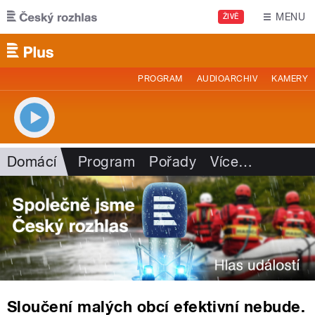
Přejít k hlavnímu obsahu
MENU
ŽIVĚ
PROGRAM
AUDIOARCHIV
KAMERY
Domácí
Program
Pořady
Více
…
Sloučení malých obcí efektivní nebude.