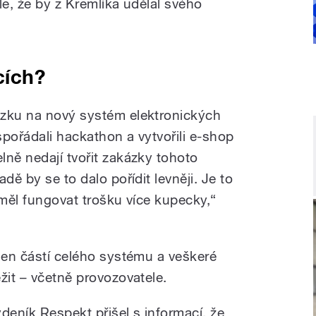
le, že by z Kremlíka udělal svého
cích?
ázku na nový systém elektronických
pořádali hackathon a vytvořili e-shop
lně nedají tvořit zakázky tohoto
dě by se to dalo pořídit levněji. Je to
 měl fungovat trošku více kupecky,“
 jen částí celého systému a veškeré
žit – včetně provozovatele.
ýdeník Respekt přišel s informací, že