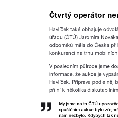
Čtvrtý operátor ne
Havlíček také obhajuje odvo
úřadu (ČTÚ) Jaromíra Nováka 
odborníků měla do Česka přilá
konkurenci na trhu mobilních
V posledním půlroce jsme dos
informace, že aukce je vypsá
Havlíček. Příprava podle něj b
při ní k několika diskutabiln
My jsme na to ČTÚ upozorňov
spuštěním aukce bylo zřejmé
nám nezbylo. Kdybych tak neu