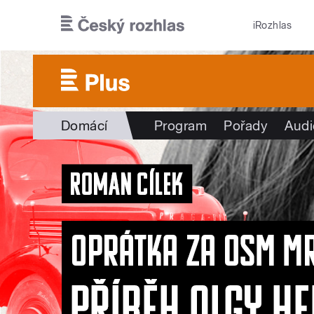
Přejít k hlavnímu obsahu
iRozhlas
Domácí
Program
Pořady
Audi