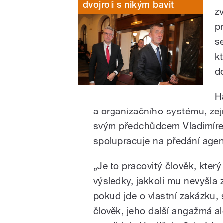
dvojroli s nikým bavit
z
p
s
k
d
H
a organizačního systému, zej
svým předchůdcem Vladimíre
spolupracuje na předání agen
„Je to pracovitý člověk, který
výsledky, jakkoli mu nevyšla 
pokud jde o vlastní zakázku,
člověk, jeho další angažmá a