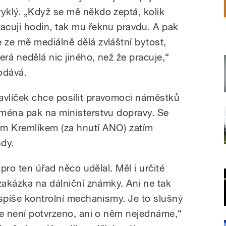
vyklý. „Když se mě někdo zeptá, kolik
racuji hodin, tak mu řeknu pravdu. A pak
e ze mě mediálně dělá zvláštní bytost,
terá nedělá nic jiného, než že pracuje,“
odává.
avlíček chce posílit pravomoci náměstků
ména pak na ministerstvu dopravy. Se
m Kremlíkem (za hnutí ANO) zatím
dy.
 pro ten úřad něco udělal. Měl i určité
zakázka na dálniční známky. Ani ne tak
 spíše kontrolní mechanismy. Je to slušný
le není potvrzeno, ani o něm nejednáme,“