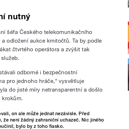
ní nutný
lání šéfa Českého telekomunikačního
a odložení aukce kmitočtů. Ta by podle
kat čtvrtého operátora a zvýšit tak
 služeb.
távali odborné i bezpečnostní
na pro jednoho hráče,“ vysvětluje
yla do jisté míry netransparentní a došlo
ím krokům.
ali, on ale může jednat nezávisle. Před
, že není žádný zahraniční uchazeč. Nic jiného
činil, bylo by z toho fiasko.