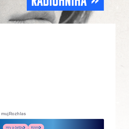
mujRozhlas
Hry a četby
Krimi