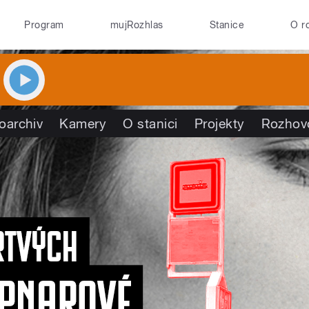
Program
mujRozhlas
Stanice
O r
oarchiv
Kamery
O stanici
Projekty
Rozhov