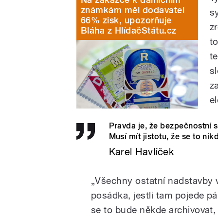
známkám měl dodavatel
s
66% zisk, upozorňuje
z
Bláha z HlídačStátu.cz
t
t
s
z
e
Pravda je, že bezpečnostní s
Musí mít jistotu, že se to ni
Karel Havlíček
„Všechny ostatní nadstavby v
posádka, jestli tam pojede p
se to bude někde archivovat,