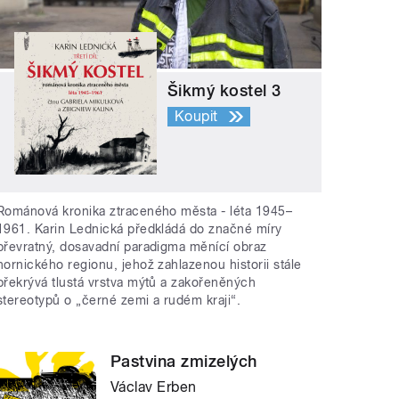
Šikmý kostel 3
Koupit
Románová kronika ztraceného města - léta 1945–
1961. Karin Lednická předkládá do značné míry
převratný, dosavadní paradigma měnící obraz
hornického regionu, jehož zahlazenou historii stále
překrývá tlustá vrstva mýtů a zakořeněných
stereotypů o „černé zemi a rudém kraji“.
Pastvina zmizelých
Václav Erben