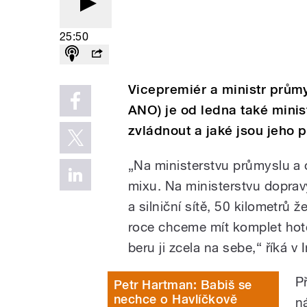
25:50
Vicepremiér a ministr průmy
ANO) je od ledna také minis
zvládnout a jaké jsou jeho p
„Na ministerstvu průmyslu a 
mixu. Na ministerstvu dopravy
a silniční sítě, 50 kilometrů
roce chceme mít komplet hoto
beru ji zcela na sebe,“ říká v 
Př
Petr Hartman: Babiš se
nechce o Havlíčkově
n