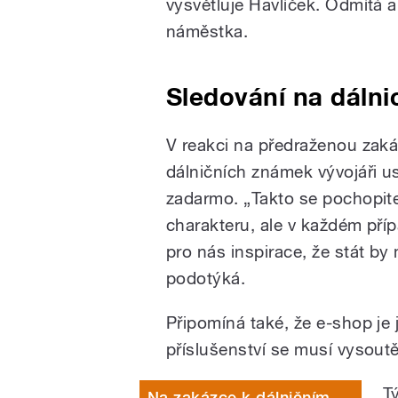
vysvětluje Havlíček. Odmítá a
náměstka.
Sledování na dálni
V reakci na předraženou zak
dálničních známek vývojáři us
zadarmo. „Takto se pochopite
charakteru, ale v každém přípa
pro nás inspirace, že stát by
podotýká.
Připomíná také, že e-shop je
příslušenství se musí vysoutě
T
Na zakázce k dálničním