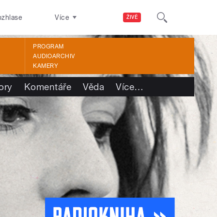
ozhlase
Více
ŽIVĚ
PROGRAM
AUDIOARCHIV
KAMERY
ory
Komentáře
Věda
Více
…