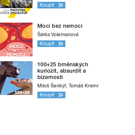
Koupit
Moci bez nemoci
Šárka Volemanová
Koupit
100+25 brněnských
kuriozit, absurdit a
bizarností
Miloš Šenkýř, Tomáš Kremr
Koupit