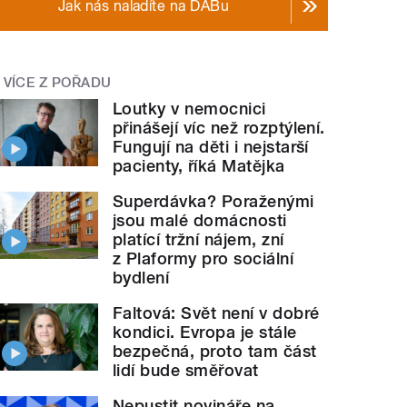
Jak nás naladíte na DABu
VÍCE Z POŘADU
Loutky v nemocnici
přinášejí víc než rozptýlení.
Fungují na děti i nejstarší
pacienty, říká Matějka
Superdávka? Poraženými
jsou malé domácnosti
platící tržní nájem, zní
z Plaformy pro sociální
bydlení
Faltová: Svět není v dobré
kondici. Evropa je stále
bezpečná, proto tam část
lidí bude směřovat
Nepustit novináře na