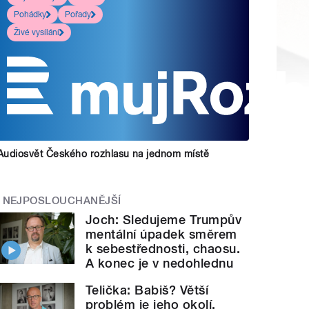
Pohádky
Pořady
Živé vysílání
Audiosvět Českého rozhlasu na jednom místě
NEJPOSLOUCHANĚJŠÍ
Joch: Sledujeme Trumpův
mentální úpadek směrem
k sebestřednosti, chaosu.
A konec je v nedohlednu
Telička: Babiš? Větší
problém je jeho okolí.