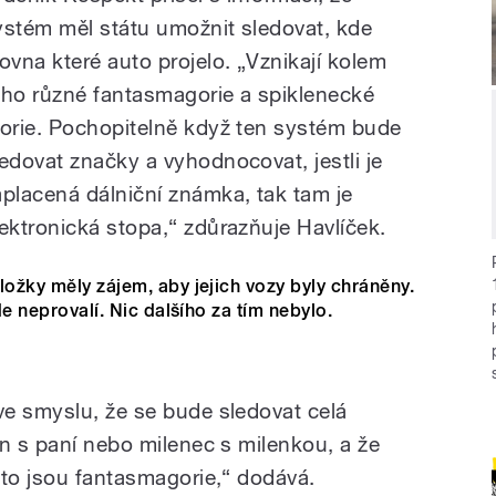
ystém měl státu umožnit sledovat, kde
rovna které auto projelo. „Vznikají kolem
oho různé fantasmagorie a spiklenecké
eorie. Pochopitelně když ten systém bude
ledovat značky a vyhodnocovat, jestli je
aplacená dálniční známka, tak tam je
lektronická stopa,“ zdůrazňuje Havlíček.
ložky měly zájem, aby jejich vozy byly chráněny.
kde neprovalí. Nic dalšího za tím nebylo.
e smyslu, že se bude sledovat celá
án s paní nebo milenec s milenkou, a že
 to jsou fantasmagorie,“ dodává.