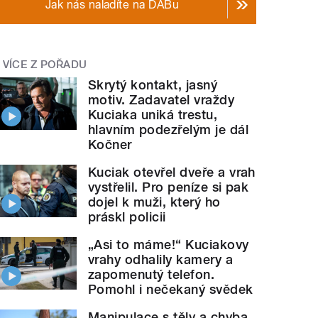
Jak nás naladíte na DABu
VÍCE Z POŘADU
Skrytý kontakt, jasný
motiv. Zadavatel vraždy
Kuciaka uniká trestu,
hlavním podezřelým je dál
Kočner
Kuciak otevřel dveře a vrah
vystřelil. Pro peníze si pak
dojel k muži, který ho
práskl policii
„Asi to máme!“ Kuciakovy
vrahy odhalily kamery a
zapomenutý telefon.
Pomohl i nečekaný svědek
Manipulace s těly a chyba