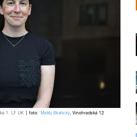
ika 1. LF UK
|
foto:
Matěj Skalický
,
Vinohradská 12