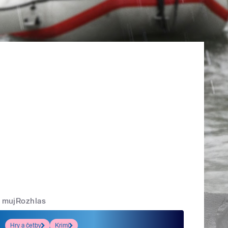
mujRozhlas
Hry a četby
Krimi