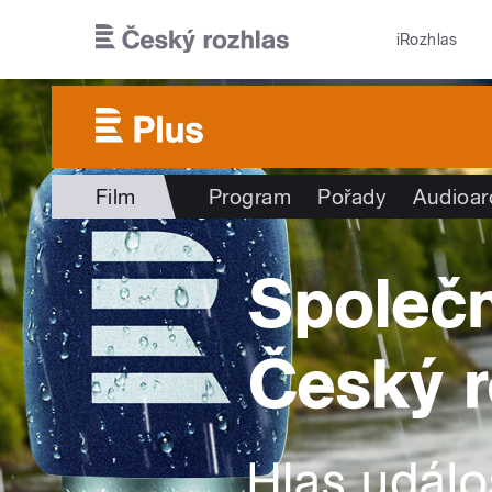
Přejít k hlavnímu obsahu
iRozhlas
Film
Program
Pořady
Audioar