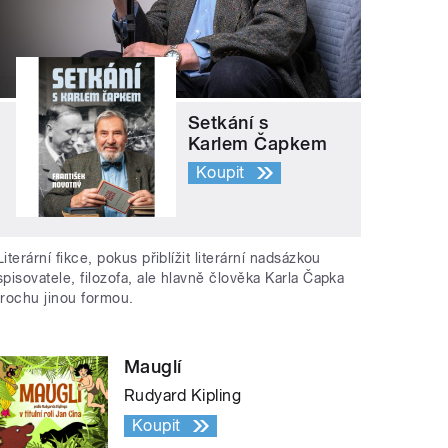
Setkání s
Karlem Čapkem
Koupit
Literární fikce, pokus přiblížit literární nadsázkou
spisovatele, filozofa, ale hlavně člověka Karla Čapka
trochu jinou formou.
Mauglí
Rudyard Kipling
Koupit