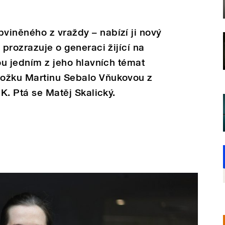
viněného z vraždy – nabízí ji nový
 prozrazuje o generaci žijící na
ou jedním z jeho hlavních témat
ložku Martinu Sebalo Vňukovou z
UK. Ptá se Matěj Skalický.