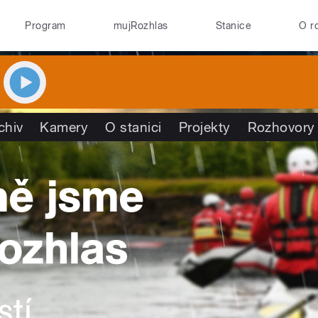
Program
mujRozhlas
Stanice
O r
chiv
Kamery
O stanici
Projekty
Rozhovory