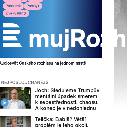
Pohádky
Pořady
Živé vysílání
Audiosvět Českého rozhlasu na jednom místě
NEJPOSLOUCHANĚJŠÍ
Joch: Sledujeme Trumpův
mentální úpadek směrem
k sebestřednosti, chaosu.
A konec je v nedohlednu
Telička: Babiš? Větší
problém je jeho okolí.