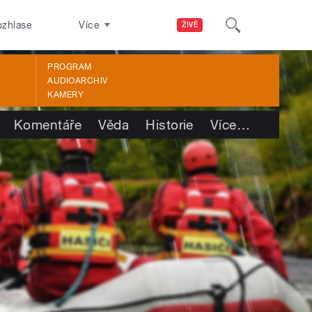
ozhlase
Více
ŽIVĚ
PROGRAM
AUDIOARCHIV
KAMERY
Komentáře
Věda
Historie
Více
…