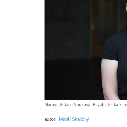
Martina Sebalo Vňuková, Psychiatrická klin
autor:
Matěj Skalický