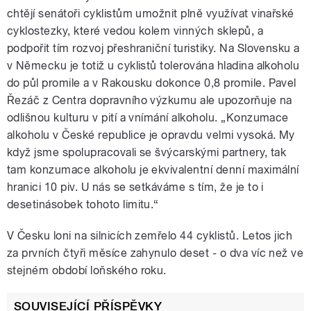
chtějí senátoři cyklistům umožnit plně využívat vinařské
cyklostezky, které vedou kolem vinných sklepů, a
podpořit tím rozvoj přeshraniční turistiky. Na Slovensku a
v Německu je totiž u cyklistů tolerována hladina alkoholu
do půl promile a v Rakousku dokonce 0,8 promile. Pavel
Řezáč z Centra dopravního výzkumu ale upozorňuje na
odlišnou kulturu v pití a vnímání alkoholu. „Konzumace
alkoholu v České republice je opravdu velmi vysoká. My
když jsme spolupracovali se švýcarskými partnery, tak
tam konzumace alkoholu je ekvivalentní denní maximální
hranici 10 piv. U nás se setkáváme s tím, že je to i
desetinásobek tohoto limitu.“
V Česku loni na silnicích zemřelo 44 cyklistů. Letos jich
za prvních čtyři měsíce zahynulo deset - o dva víc než ve
stejném období loňského roku.
SOUVISEJÍCÍ PŘÍSPĚVKY