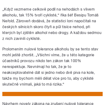
„Když vezmeme celkově podíl na nehodách s vlivem
alkoholu, tak 15% tvoří cyklisté,“ říka šéf Besipu Tomáš
Neřold. Zároveň dodává, že statistici loni napočítali na
českých silnicích skoro čtyři a půl tisíce nehod, při
kterých byl zjištěn alkohol nebo drogy. A každou sedmou
z nich zavinili cyklisté.
Prolomením nulové tolerance alkoholu by se tento stav
mohl ještě zhoršit. „Všichni víme, že u této kategorie
účastníků provozu nikdo ten zákon tak 100%
nerespektuje. Nevnímají ho tak, že je to
neakceptovatelné dát si jedno nebo dvě piva na kole,
takže my bychom měli dělat více pro to, aby cyklisté
skutečně vnímali, jaká to má rizika.“
Návrhem novely zákona na zrušení nulové tolerance