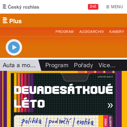
Přejít k hlavnímu obsahu
MENU
ŽIVĚ
PROGRAM
AUDIOARCHIV
KAMERY
Auta a motorismus
Program
Pořady
Více
…