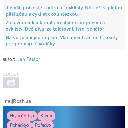
Jičínští policisté kontrolují cyklisty. Někteří si pletou
pěší zónu s cyklistickou stezkou
Zákazem pití alkoholu trestáme zodpovědné
cyklisty. Dvě piva lze tolerovat, tvrdí senátor
Na vodě ani jedno pivo. Vláda nechce rušit pokuty
pro podnapilé vodáky
autor:
Jan Pastor
mujRozhlas
Hry a četby
Krimi
Pohádky
Pořady