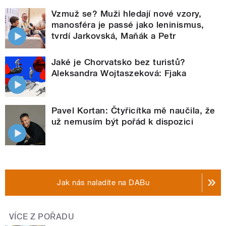
Vzmuž se? Muži hledají nové vzory,
manosféra je passé jako leninismus,
tvrdí Jarkovská, Maňák a Petr
Jaké je Chorvatsko bez turistů?
Aleksandra Wojtaszeková: Fjaka
Pavel Kortan: Čtyřicítka mě naučila, že
už nemusím být pořád k dispozici
Jak nás naladíte na DABu
VÍCE Z POŘADU