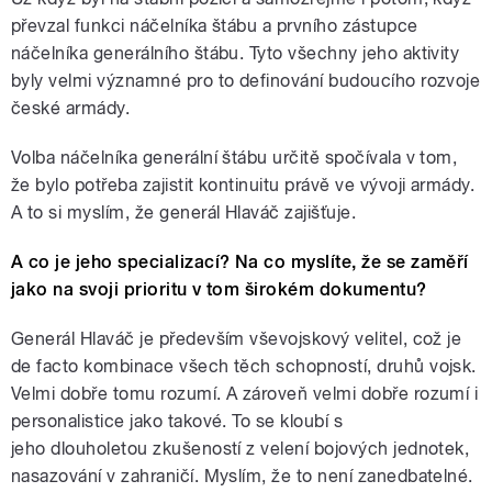
převzal funkci náčelníka štábu a prvního zástupce
náčelníka generálního štábu. Tyto všechny jeho aktivity
byly velmi významné pro to definování budoucího rozvoje
české armády.
Volba náčelníka generální štábu určitě spočívala v tom,
že bylo potřeba zajistit kontinuitu právě ve vývoji armády.
A to si myslím, že generál Hlaváč zajišťuje.
A co je jeho specializací? Na co myslíte, že se zaměří
jako na svoji prioritu v tom širokém dokumentu?
Generál Hlaváč je především vševojskový velitel, což je
de facto kombinace všech těch schopností, druhů vojsk.
Velmi dobře tomu rozumí. A zároveň velmi dobře rozumí i
personalistice jako takové. To se kloubí s
jeho dlouholetou zkušeností z velení bojových jednotek,
nasazování v zahraničí. Myslím, že to není zanedbatelné.