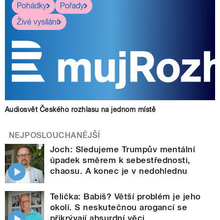
Pohádky
Pořady
Živé vysílání
Audiosvět Českého rozhlasu na jednom místě
NEJPOSLOUCHANĚJŠÍ
Joch: Sledujeme Trumpův mentální
úpadek směrem k sebestřednosti,
chaosu. A konec je v nedohlednu
Telička: Babiš? Větší problém je jeho
okolí. S neskutečnou arogancí se
přikrývají absurdní věci