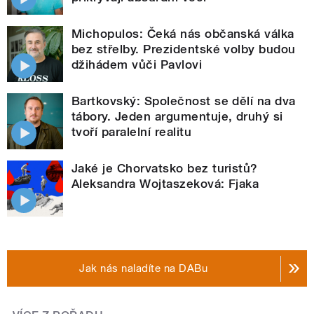
Michopulos: Čeká nás občanská válka
bez střelby. Prezidentské volby budou
džihádem vůči Pavlovi
Bartkovský: Společnost se dělí na dva
tábory. Jeden argumentuje, druhý si
tvoří paralelní realitu
Jaké je Chorvatsko bez turistů?
Aleksandra Wojtaszeková: Fjaka
Jak nás naladíte na DABu