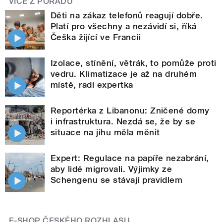
VÍCE Z POŘADU
Děti na zákaz telefonů reagují dobře.
Platí pro všechny a nezávidí si, říká
Češka žijící ve Francii
Izolace, stínění, větrák, to pomůže proti
vedru. Klimatizace je až na druhém
místě, radí expertka
Reportérka z Libanonu: Zničené domy
i infrastruktura. Nezdá se, že by se
situace na jihu měla měnit
Expert: Regulace na papíře nezabrání,
aby lidé migrovali. Výjimky ze
Schengenu se stávají pravidlem
E-SHOP ČESKÉHO ROZHLASU