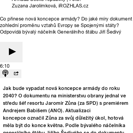
Zuzana Jarolímková, iROZHLAS.cz
Co přinese nová koncepce armády? Do jaké míry dokument
zohlední proměnu vztahů Evropy se Spojenými státy?
Odpovídá bývalý náčelník Generálního štábu Jiří Šedivý
6:10
Jak bude vypadat nová koncepce armády do roku
2040? O dokumentu na ministerstvu obrany jednal ve
středu šéf resortu Jaromír Zůna (za SPD) s premiérem
Andrejem Babišem (ANO). Aktualizaci
koncepce označil Zůna za svůj důležitý úkol, hotová
měla být do konce května. Podle bývalého náčelníka
generálního štábu Jiřího Šedivého se do dokumentu