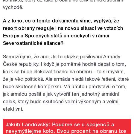
východě.
A z toho, co o tomto dokumentu víme, vyplývá, že
resort obrany reaguje i na novou situaci ve vztazích
Evropy a Spojených států amerických v rámci
Severoatlantické aliance?
Samozřejmě, že ano. Je to otázka posilování Armády
České republiky. I když je poměrně hodně debat o tom,
kolik se bude alokovat financí na obranu – to si myslím,
že je věc politická. Ale armáda hledá takové řešení, které
bude skutečně komplexní. Má určitou představu o tom,
jak armádu posílit a jak vytvořit ten jednotný armádní
celek, který bude skutečně velmi výkonným a velmi
efektivní.
Jakub Landovský: Poučme se u spojenců a
nevymýšlejme kolo. Dvou procent na obranu lze