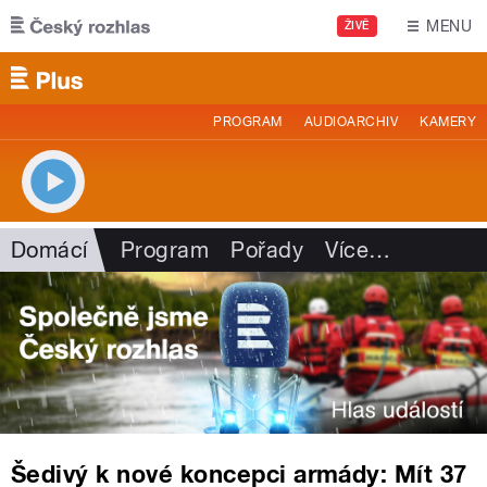
Přejít k hlavnímu obsahu
MENU
ŽIVĚ
PROGRAM
AUDIOARCHIV
KAMERY
Domácí
Program
Pořady
Více
…
Šedivý k nové koncepci armády: Mít 37