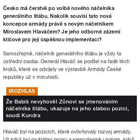
Česko má čerstvě po volbě nového náčelníka
generálního štábu. Nakolik souvisí tato nová
koncepce armády právě s novým náčelníkem
Miroslavem Hlaváčem? Je jeho odborné zázemí
klíčové pro její úspěšnou implementaci?
Samozřejmě, náčelník generálního štábu je vždy ta
ústřední osoba. Generál Hlaváč se podílel na řadě těch
kroků, které se odvíjely ve výstavbě Armády České
republiky už v minulosti.
IROZHLAS
Že Babiš nevyhověl Zůnovi se jmenováním
náčelníka štábu, ukazuje na jeho slabou pozici,
soudí Kundra
Hlaváč byl na pozicích, které ovlivňovaly rozvoj armády.
Už když byl na štábní pozici a samozřejmě i potom, když