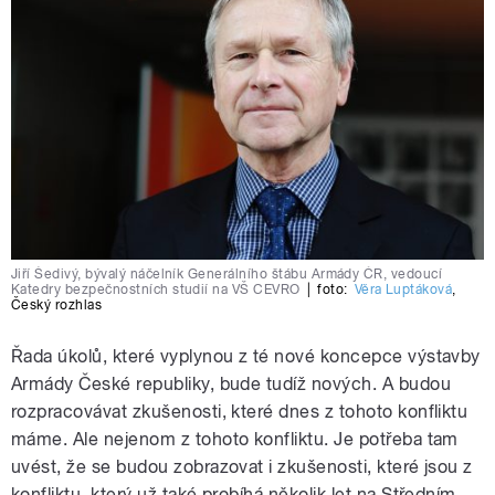
Jiří Šedivý, bývalý náčelník Generálního štábu Armády ČR, vedoucí
Katedry bezpečnostních studií na VŠ CEVRO
|
foto:
Věra Luptáková
,
Český rozhlas
Řada úkolů, které vyplynou z té nové koncepce výstavby
Armády České republiky, bude tudíž nových. A budou
rozpracovávat zkušenosti, které dnes z tohoto konfliktu
máme. Ale nejenom z tohoto konfliktu. Je potřeba tam
uvést, že se budou zobrazovat i zkušenosti, které jsou z
konfliktu, který už také probíhá několik let na Středním