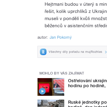
Hejtmani budou v úterý s mi
řešit, kolik uprchlíků z Ukraj
museli v pondělí kvůli množstv
běženců v asistenčním střed
autor:
Jan Pokorný
Všechny díly pořadu na mujRozhlas
MOHLO BY VÁS ZAJÍMAT
Ostřelování ukraji
hodinu po hodině,
Ruské jednotky pok