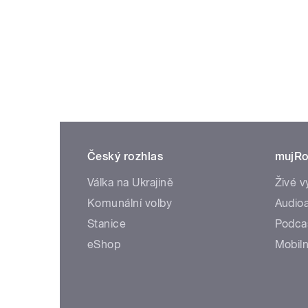
Český rozhlas
mujRo
Válka na Ukrajině
Živé v
Komunální volby
Audioa
Stanice
Podca
eShop
Mobiln