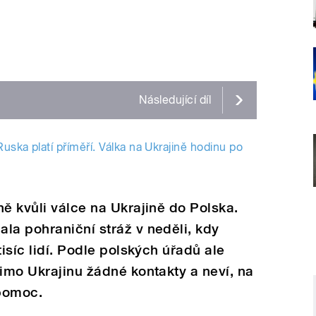
Následující
díl
Ruska platí příměří. Válka na Ukrajině hodinu po
ně kvůli válce na Ukrajině do Polska.
la pohraniční stráž v neděli, kdy
tisíc lidí. Podle polských úřadů ale
mimo Ukrajinu žádné kontakty a neví, na
 pomoc.