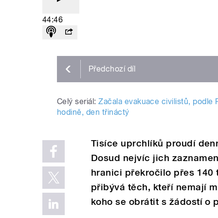
44:46
Předchozí
díl
Celý seriál:
Začala evakuace civilistů, podle 
hodině, den třináctý
Tisíce uprchlíků proudí den
Dosud nejvíc jich zaznamena
hranici překročilo přes 140 
přibývá těch, kteří nemají 
koho se obrátit s žádostí o