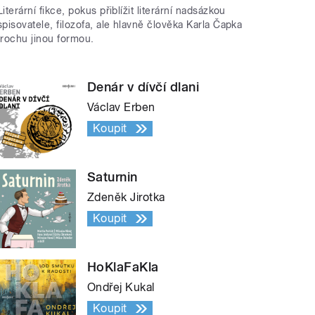
Literární fikce, pokus přiblížit literární nadsázkou
spisovatele, filozofa, ale hlavně člověka Karla Čapka
trochu jinou formou.
Denár v dívčí dlani
Václav Erben
Koupit
Saturnin
Zdeněk Jirotka
Koupit
HoKlaFaKla
Ondřej Kukal
Koupit