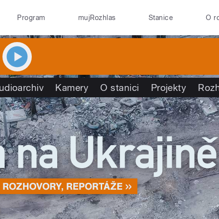
Program
mujRozhlas
Stanice
O r
udioarchiv
Kamery
O stanici
Projekty
Rozh