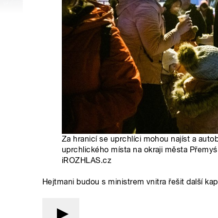
Za hranicí se uprchlíci mohou najíst a auto
uprchlického místa na okraji města Přemyśl.
iROZHLAS.cz
Hejtmani budou s ministrem vnitra řešit další kapac