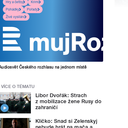
Hry a četby
Krimi
Pohádky
Pořady
Živé vysílání
Audiosvět Českého rozhlasu na jednom místě
VÍCE O TÉMATU
Libor Dvořák: Strach
z mobilizace žene Rusy do
zahraničí
Kličko: Snad si Zelenskyj
nebude hrát na mača a