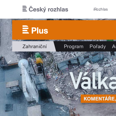
Přejít k hlavnímu obsahu
iRozhlas
Zahraniční
Program
Pořady
A