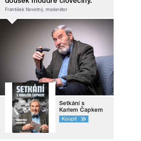
doušek moudré člověčiny.
František Novotný, moderátor
Setkání s
Karlem Čapkem
Koupit