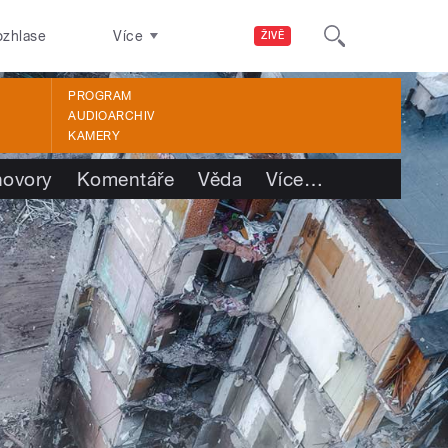
ozhlase
Více
ŽIVĚ
PROGRAM
AUDIOARCHIV
KAMERY
ovory
Komentáře
Věda
Více
…