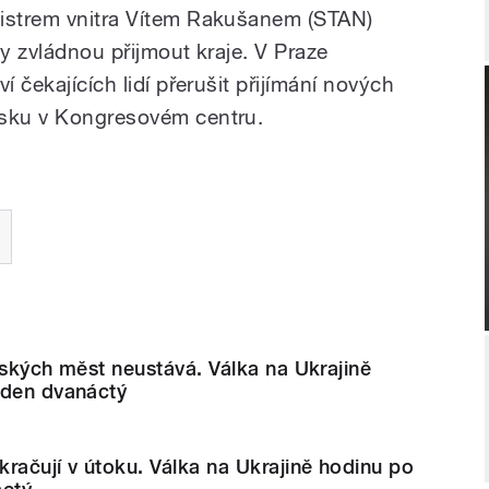
nistrem vnitra Vítem Rakušanem (STAN)
iny zvládnou přijmout kraje. V Praze
í čekajících lidí přerušit přijímání nových
isku v Kongresovém centru.
nských měst neustává. Válka na Ukrajině
 den dvanáctý
račují v útoku. Válka na Ukrajině hodinu po