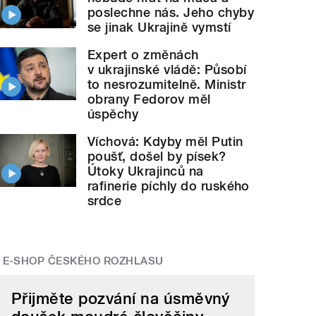
poslechne nás. Jeho chyby
se jinak Ukrajině vymstí
Expert o změnách
v ukrajinské vládě: Působí
to nesrozumitelně. Ministr
obrany Fedorov měl
úspěchy
Víchová: Kdyby měl Putin
poušť, došel by písek?
Útoky Ukrajinců na
rafinerie píchly do ruského
srdce
E-SHOP ČESKÉHO ROZHLASU
Přijměte pozvání na úsměvný