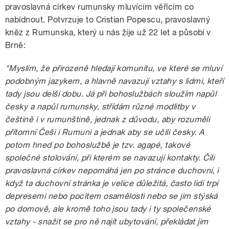
pravoslavná církev rumunsky mluvícím věřícím co
nabídnout. Potvrzuje to Cristian Popescu, pravoslavný
kněz z Rumunska, který u nás žije už 22 let a působí v
Brně:
"Myslím, že přirozeně hledají komunitu, ve které se mluví
podobným jazykem, a hlavně navazují vztahy s lidmi, kteří
tady jsou delší dobu. Já při bohoslužbách sloužím napůl
česky a napůl rumunsky, střídám různé modlitby v
češtině i v rumunštině, jednak z důvodu, aby rozuměli
přítomní Češi i Rumuni a jednak aby se učili česky. A
potom hned po bohoslužbě je tzv. agapé, takové
společné stolování, při kterém se navazují kontakty. Čili
pravoslavná církev nepomáhá jen po stránce duchovní, i
když ta duchovní stránka je velice důležitá, často lidi trpí
depresemi nebo pocitem osamělosti nebo se jim stýská
po domově, ale kromě toho jsou tady i ty společenské
vztahy - snažit se pro ně najít ubytování, překládat jim