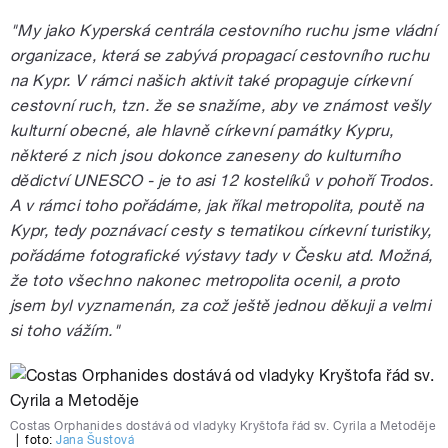
"My jako Kyperská centrála cestovního ruchu jsme vládní
organizace, která se zabývá propagací cestovního ruchu
na Kypr. V rámci našich aktivit také propaguje církevní
cestovní ruch, tzn. že se snažíme, aby ve známost vešly
kulturní obecné, ale hlavně církevní památky Kypru,
některé z nich jsou dokonce zaneseny do kulturního
dědictví UNESCO - je to asi 12 kostelíků v pohoří Trodos.
A v rámci toho pořádáme, jak říkal metropolita, poutě na
Kypr, tedy poznávací cesty s tematikou církevní turistiky,
pořádáme fotografické výstavy tady v Česku atd. Možná,
že toto všechno nakonec metropolita ocenil, a proto
jsem byl vyznamenán, za což ještě jednou děkuji a velmi
si toho vážím."
Costas Orphanides dostává od vladyky Kryštofa řád sv. Cyrila a Metoděje
|
foto:
Jana Šustová