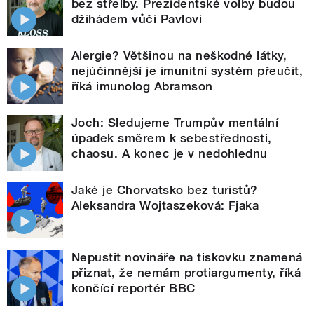
bez střelby. Prezidentské volby budou
džihádem vůči Pavlovi
Alergie? Většinou na neškodné látky,
nejúčinnější je imunitní systém přeučit,
říká imunolog Abramson
Joch: Sledujeme Trumpův mentální
úpadek směrem k sebestřednosti,
chaosu. A konec je v nedohlednu
Jaké je Chorvatsko bez turistů?
Aleksandra Wojtaszeková: Fjaka
Nepustit novináře na tiskovku znamená
přiznat, že nemám protiargumenty, říká
končící reportér BBC