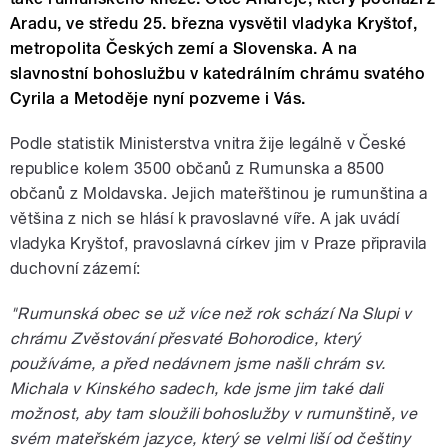
Aradu, ve středu 25. března vysvětil vladyka Kryštof,
metropolita Českých zemí a Slovenska. A na
slavnostní bohoslužbu v katedrálním chrámu svatého
Cyrila a Metoděje nyní pozveme i Vás.
Podle statistik Ministerstva vnitra žije legálně v České
republice kolem 3500 občanů z Rumunska a 8500
občanů z Moldavska. Jejich mateřštinou je rumunština a
většina z nich se hlásí k pravoslavné víře. A jak uvádí
vladyka Kryštof, pravoslavná církev jim v Praze připravila
duchovní zázemí:
"Rumunská obec se už více než rok schází Na Slupi v
chrámu Zvěstování přesvaté Bohorodice, který
používáme, a před nedávnem jsme našli chrám sv.
Michala v Kinského sadech, kde jsme jim také dali
možnost, aby tam sloužili bohoslužby v rumunštině, ve
svém mateřském jazyce, který se velmi liší od češtiny