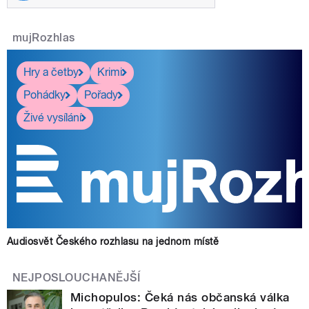
mujRozhlas
Hry a četby
Krimi
Pohádky
Pořady
Živé vysílání
Audiosvět Českého rozhlasu na jednom místě
NEJPOSLOUCHANĚJŠÍ
Michopulos: Čeká nás občanská válka