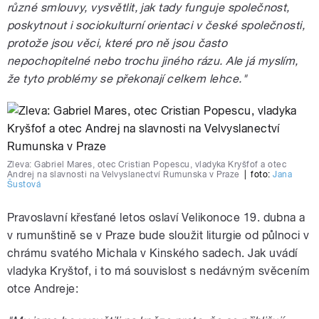
různé smlouvy, vysvětlit, jak tady funguje společnost,
poskytnout i sociokulturní orientaci v české společnosti,
protože jsou věci, které pro ně jsou často
nepochopitelné nebo trochu jiného rázu. Ale já myslím,
že tyto problémy se překonají celkem lehce."
Zleva: Gabriel Mares, otec Cristian Popescu, vladyka Kryšfof a otec
Andrej na slavnosti na Velvyslanectví Rumunska v Praze
|
foto:
Jana
Šustová
Pravoslavní křesťané letos oslaví Velikonoce 19. dubna a
v rumunštině se v Praze bude sloužit liturgie od půlnoci v
chrámu svatého Michala v Kinského sadech. Jak uvádí
vladyka Kryštof, i to má souvislost s nedávným svěcením
otce Andreje: