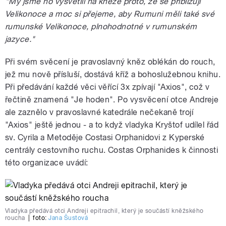
"My jsme ho vysvětili na kněze proto, že se přibližují
Velikonoce a moc si přejeme, aby Rumuni měli také své
rumunské Velikonoce, plnohodnotné v rumunském
jazyce."
Při svém svěcení je pravoslavný kněz oblékán do rouch,
jež mu nově přísluší, dostává kříž a bohoslužebnou knihu.
Při předávání každé věci věřící 3x zpívají "Axios", což v
řečtině znamená "Je hoden". Po vysvěcení otce Andreje
ale zaznělo v pravoslavné katedrále nečekaně trojí
"Axios" ještě jednou - a to když vladyka Kryštof udílel řád
sv. Cyrila a Metoděje Costasi Orphanidovi z Kyperské
centrály cestovního ruchu. Costas Orphanides k činnosti
této organizace uvádí:
Vladyka předává otci Andreji epitrachil, který je součástí kněžského
roucha
|
foto:
Jana Šustová