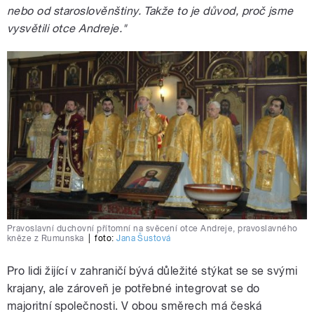
nebo od staroslověnštiny. Takže to je důvod, proč jsme
vysvětili otce Andreje."
Pravoslavní duchovní přítomní na svěcení otce Andreje, pravoslavného
kněze z Rumunska
|
foto:
Jana Šustová
Pro lidi žijící v zahraničí bývá důležité stýkat se se svými
krajany, ale zároveň je potřebné integrovat se do
majoritní společnosti. V obou směrech má česká