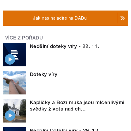
Jak nás naladíte na DABu
VÍCE Z POŘADU
Nedělní doteky víry - 22. 11.
Doteky víry
Kapličky a Boží muka jsou mlčenlivými
svědky života našich...
Nedělní Doteky víry - 29. 12.