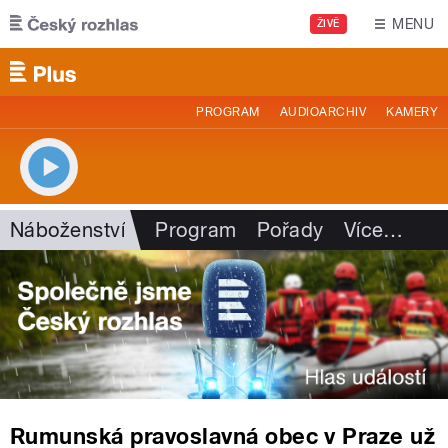
Přejít k hlavnímu obsahu
MENU
ŽIVĚ
PROGRAM
AUDIOARCHIV
KAMERY
Náboženství
Program
Pořady
Více
…
Rumunská pravoslavná obec v Praze už