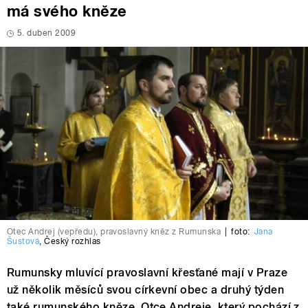
má svého kněze
5. duben 2009
Otec Andrej (vepředu), pravoslavný kněz z Rumunska
|
foto:
Jana
Šustová
,
Český rozhlas
Rumunsky mluvící pravoslavní křesťané mají v Praze
už několik měsíců svou církevní obec a druhý týden
také rumunského kněze. Otce Andreje, který pochází z