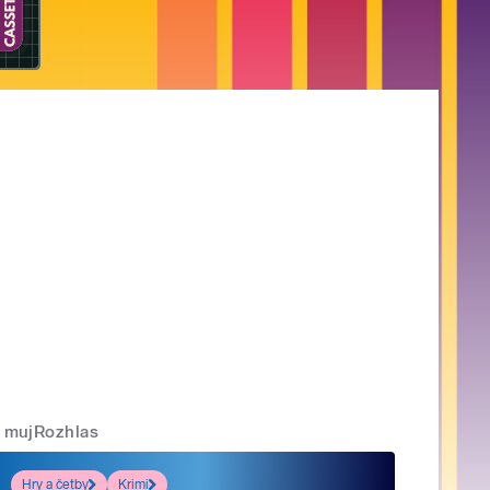
mujRozhlas
Hry a četby
Krimi