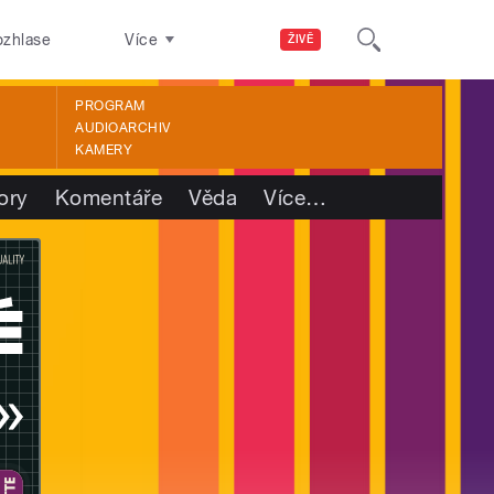
ozhlase
Více
ŽIVĚ
PROGRAM
AUDIOARCHIV
KAMERY
ory
Komentáře
Věda
Více
…