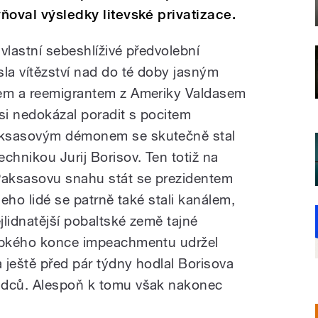
vňoval výsledky litevské privatizace.
 vlastní sebeshlíživé předvolební
sla vítězství nad do té doby jasným
tem a reemigrantem z Ameriky Valdasem
i nedokázal poradit s pocitem
aksasovým démonem se skutečně stal
chnikou Jurij Borisov. Ten totiž na
aksasovu snahu stát se prezidentem
jeho lidé se patrně také stali kanálem,
lidnatější pobaltské země tajné
trpkého konce impeachmentu udržel
 ještě před pár týdny hodlal Borisova
adců. Alespoň k tomu však nakonec