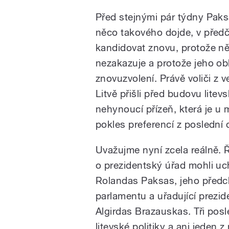
Před stejnými pár týdny Paks
něco takového dojde, v před
kandidovat znovu, protože n
nezakazuje a protože jeho ob
znovuzvolení. Právě voliči z 
Litvě přišli před budovu lite
nehynoucí přízeň, která je u
pokles preferencí z poslední 
Uvažujme nyní zcela reálně. 
o prezidentský úřad mohli uc
Rolandas Paksas, jeho před
parlamentu a uřadující prezi
Algirdas Brazauskas. Tři pos
litevské politiky a ani jeden