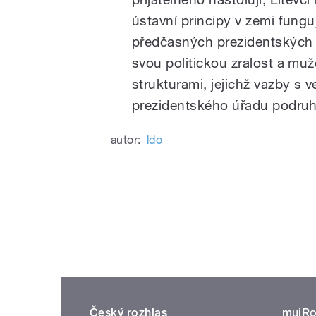
ústavní principy v zemi fungu
předčasných prezidentských 
svou politickou zralost a muž
strukturami, jejichž vazby s
prezidentského úřadu podruh
autor:
ldo
Český rozhlas
mujRo