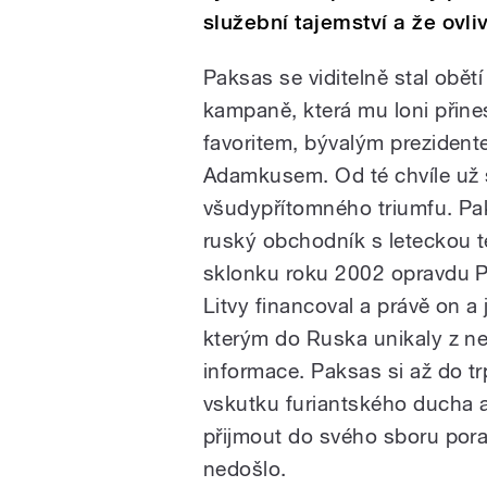
služební tajemství a že ovli
Paksas se viditelně stal obětí
kampaně, která mu loni přine
favoritem, bývalým preziden
Adamkusem. Od té chvíle už s
všudypřítomného triumfu. P
ruský obchodník s leteckou te
sklonku roku 2002 opravdu P
Litvy financoval a právě on a 
kterým do Ruska unikaly z nej
informace. Paksas si až do 
vskutku furiantského ducha a
přijmout do svého sboru por
nedošlo.