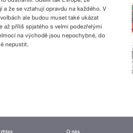
jí a že se vztahují opravdu na každého. V
volbách ale budou muset také ukázat
e až příliš spjatého s velmi podezřelými
 velmocí na východě jsou nepochybné, do
é nepustit.
zhlas
O nás