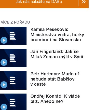
Jak nás naladíte na DABu
VÍCE Z POŘADU
Kamila Pešeková:
Ministerstvo vnitra, horký
brambor i na Slovensku
Jan Fingerland: Jak se
Miloš Zeman mýlil v Sýrii
Petr Hartman: Murín už
nebude stát Babišovi
v cestě
Ondřej Konrád: K vládě
blíž. Anebo ne?