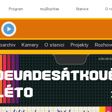
Program
mujRozhlas
Stanice
O r
oarchiv
Kamery
O stanici
Projekty
Rozhov