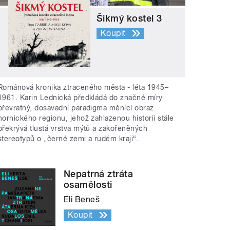
Šikmý kostel 3
Koupit
Románová kronika ztraceného města - léta 1945–
1961. Karin Lednická předkládá do značné míry
převratný, dosavadní paradigma měnící obraz
hornického regionu, jehož zahlazenou historii stále
překrývá tlustá vrstva mýtů a zakořeněných
stereotypů o „černé zemi a rudém kraji“.
Nepatrná ztráta
osamělosti
Eli Beneš
Koupit