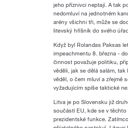
jeho příznivci neptají. A tak
nedomluví na jednotném kandi
arény všichni tři, může se doc
litevský hříšník do svého úřa
Když byl Rolandas Paksas leto
impeachmentu 8. března - dot
činnost považuje politiku, při
věděli, jak se dělá salám, tak 
věděl, o čem mluví a zřejmě 
vyžadujícím spíše taktické ne
Litva je po Slovensku již dru
součástí EU, kde se v těcht
prezidentské funkce. Zatímco
přijatelného nastolují, Litevci