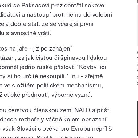
 pokud se Paksasovi prezidentští sokové
dátovi a nastoupí proti němu do volební
ela dobře stát, že se včerejší první
du slavnostně vrátí.
s na jaře - již po zahájení
ázán, za jak čistou či špinavou lidskou
pomněl jedno ruské přísloví: "Kdyby lidi
by si ho určitě nekoupili." Inu - zřejmě
se ve složitém politickém mechanismu,
ž etické přednosti, výborně vyzná.
hou čerstvou členskou zemí NATO a příští
o dnech rozhořely vášně kolem obsazení
 však Slováci člověka pro Evropu nepříliš
 ho odstranili. Sdělili tak Evropě, že