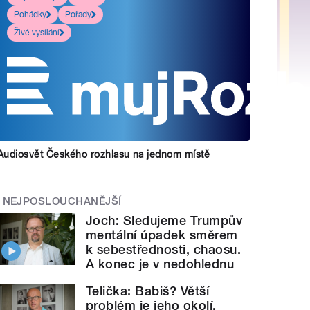
Pohádky
Pořady
Živé vysílání
Audiosvět Českého rozhlasu na jednom místě
NEJPOSLOUCHANĚJŠÍ
Joch: Sledujeme Trumpův
mentální úpadek směrem
k sebestřednosti, chaosu.
A konec je v nedohlednu
Telička: Babiš? Větší
problém je jeho okolí.