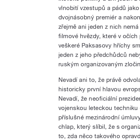
vlnobití vzestupů a pádů jako
dvojnásobný premiér a nakon
zřejmě ani jeden z nich nemá
filmové hvězdy, které v očích 
veškeré Paksasovy hříchy smý
jeden z jeho předchůdců neby
ruským organizovaným zloči
Nevadí ani to, že právě odvol
historicky první hlavou evrops
Nevadí, že neoficiální prezide
vojenskou leteckou techniku 
příslušné mezinárodní úmluvy
chlap, který slíbil, že s org
to, zda něco takového opravd