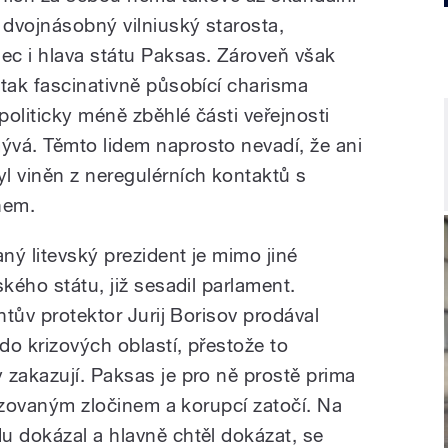
 dvojnásobný vilniuský starosta,
ec i hlava státu Paksas. Zároveň však
 tak fascinativně působící charisma
politicky méně zběhlé části veřejnosti
vá. Těmto lidem naprosto nevadí, že ani
l viněn z neregulérních kontaktů s
nem.
aný litevský prezident je mimo jiné
kého státu, již sesadil parlament.
ntův protektor Jurij Borisov prodával
do krizových oblastí, přestože to
 zakazují. Paksas je pro ně prostě prima
anizovaným zločinem a korupcí zatočí. Na
u dokázal a hlavně chtěl dokázat, se