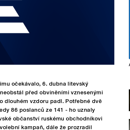
imu očekávalo, 6. dubna litevský
 neobstál před obviněními vznesenými
 po dlouhém vzdoru padl. Potřebné dvě
 tedy 86 poslanců ze 141 - ho uznaly
itevské občanství ruskému obchodníkovi
volební kampaň, dále že prozradil