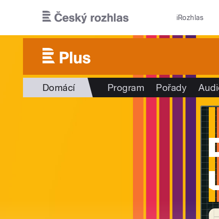
Přejít k hlavnímu obsahu
iRozhlas
Domácí
Program
Pořady
Audi