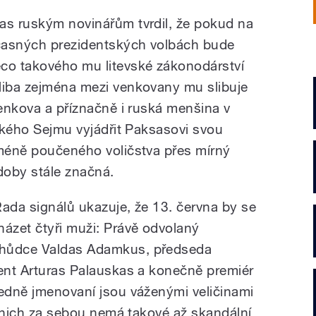
as ruským novinářům tvrdil, že pokud na
časných prezidentských volbách bude
ěco takového mu litevské zákonodárství
liba zejména mezi venkovany mu slibuje
venkova a příznačně i ruská menšina v
vského Sejmu vyjádřit Paksasovi svou
 méně poučeného voličstva přes mírný
doby stále značná.
Řada signálů ukazuje, že 13. června by se
házet čtyři muži: Právě odvolaný
chůdce Valdas Adamkus, předseda
dent Arturas Palauskas a konečně premiér
ledně jmenovaní jsou váženými veličinami
 z nich za sebou nemá takové až skandální