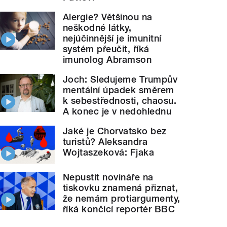
Alergie? Většinou na
neškodné látky,
nejúčinnější je imunitní
systém přeučit, říká
imunolog Abramson
Joch: Sledujeme Trumpův
mentální úpadek směrem
k sebestřednosti, chaosu.
A konec je v nedohlednu
Jaké je Chorvatsko bez
turistů? Aleksandra
Wojtaszeková: Fjaka
Nepustit novináře na
tiskovku znamená přiznat,
že nemám protiargumenty,
říká končící reportér BBC