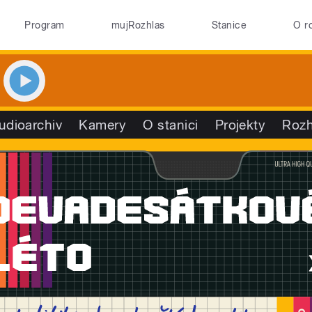
Program
mujRozhlas
Stanice
O r
udioarchiv
Kamery
O stanici
Projekty
Rozh