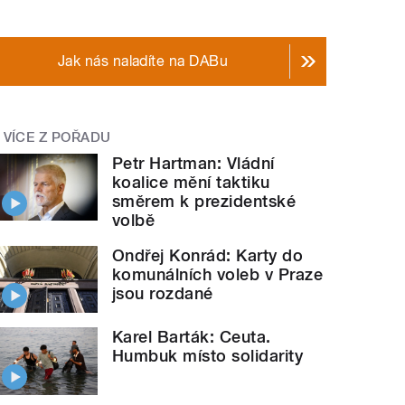
Jak nás naladíte na DABu
VÍCE Z POŘADU
Petr Hartman: Vládní
koalice mění taktiku
směrem k prezidentské
volbě
Ondřej Konrád: Karty do
komunálních voleb v Praze
jsou rozdané
Karel Barták: Ceuta.
Humbuk místo solidarity