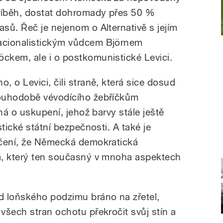
říběh, dostat dohromady přes 50 %
lasů. Řeč je nejenom o Alternativě s jejím
acionalistickým vůdcem Björnem
öckem, ale i o postkomunistické Levici.
o, o Levici, čili straně, která sice dosud
ouhodobě vévodícího žebříčkům
ná o uskupení, jehož barvy stále ještě
tické státní bezpečnosti. A také je
dčení, že Německá demokratická
m, který ten současný v mnoha aspektech
d loňského podzimu bráno na zřetel,
všech stran ochotu překročit svůj stín a