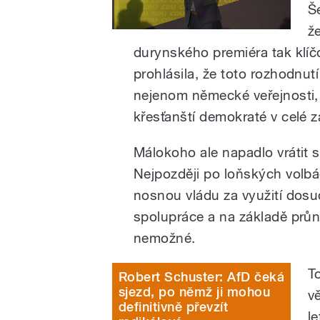
Š
ž
durynského premiéra tak klíč
prohlásila, že toto rozhodnutí
nejenom německé veřejnosti, a
křesťanští demokraté v celé zál
Málokoho ale napadlo vrátit 
Nejpozději po loňských volbá
nosnou vládu za využití dos
spolupráce a na základě prů
nemožné.
T
Robert Schuster: AfD čeká
sjezd, po němž ji mohou
v
definitivně převzít
l