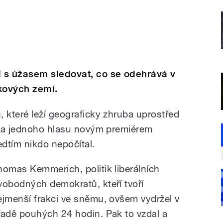
 s úžasem sledovat, co se odehrává v
kových zemí.
které leží geograficky zhruba uprostřed
ina jednoho hlasu novým premiérem
dtím nikdo nepočítal.
homas Kemmerich, politik liberálních
vobodných demokratů, kteří tvoří
ejmenší frakci ve sněmu, ovšem vydržel v
řadě pouhých 24 hodin. Pak to vzdal a