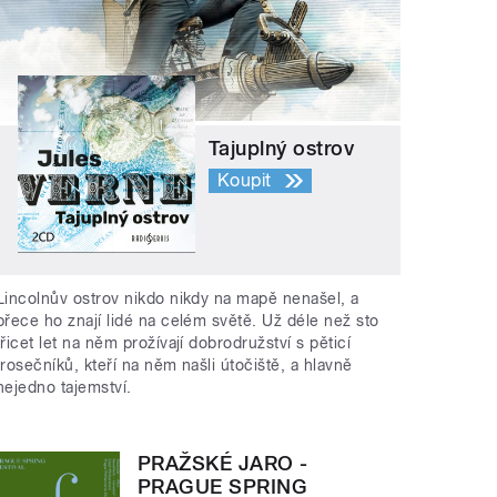
Tajuplný ostrov
Koupit
Lincolnův ostrov nikdo nikdy na mapě nenašel, a
přece ho znají lidé na celém světě. Už déle než sto
třicet let na něm prožívají dobrodružství s pěticí
trosečníků, kteří na něm našli útočiště, a hlavně
nejedno tajemství.
PRAŽSKÉ JARO -
PRAGUE SPRING