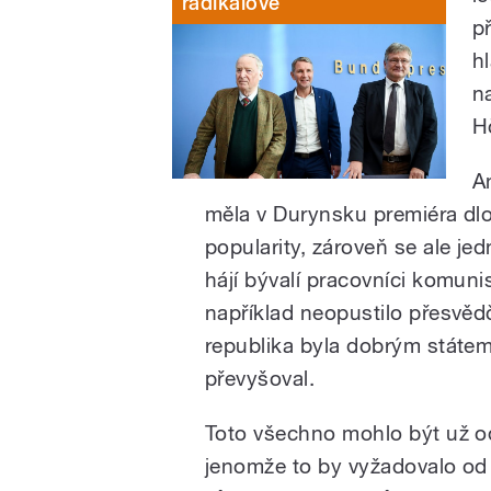
radikálové
p
h
n
H
An
měla v Durynsku premiéra dl
popularity, zároveň se ale jed
hájí bývalí pracovníci komunis
například neopustilo přesvě
republika byla dobrým státe
převyšoval.
Toto všechno mohlo být už o
jenomže to by vyžadovalo od 