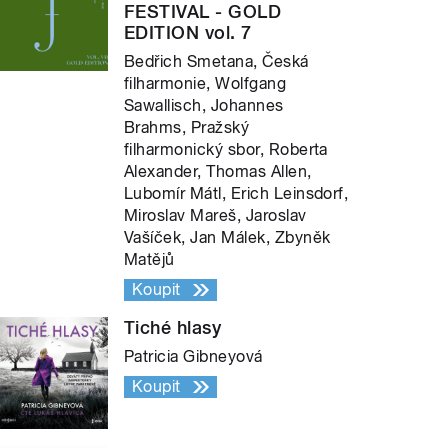
FESTIVAL - GOLD
EDITION vol. 7
Bedřich Smetana, Česká
filharmonie, Wolfgang
Sawallisch, Johannes
Brahms, Pražský
filharmonický sbor, Roberta
Alexander, Thomas Allen,
Lubomír Mátl, Erich Leinsdorf,
Miroslav Mareš, Jaroslav
Vašíček, Jan Málek, Zbyněk
Matějů
Koupit
Tiché hlasy
Patricia Gibneyová
Koupit