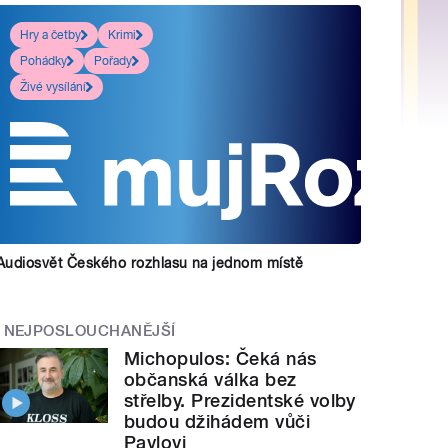
Hry a četby
Krimi
Pohádky
Pořady
Živé vysílání
Audiosvět Českého rozhlasu na jednom místě
NEJPOSLOUCHANĚJŠÍ
Michopulos: Čeká nás
občanská válka bez
střelby. Prezidentské volby
budou džihádem vůči
Pavlovi