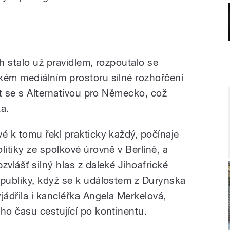
h stalo už pravidlem, rozpoutalo se
ém mediálním prostoru silné rozhořčení
it se s Alternativou pro Německo, což
a.
vé k tomu řekl prakticky každý, počínaje
olitiky ze spolkové úrovně v Berlíně, a
bzvlášť silný hlas z daleké Jihoafrické
epubliky, když se k událostem z Durynska
yjádřila i kancléřka Angela Merkelová,
oho času cestující po kontinentu.