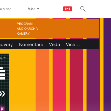
ozhlase
Více
ŽIVĚ
PROGRAM
AUDIOARCHIV
KAMERY
ovory
Komentáře
Věda
Více
…