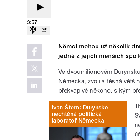
3:57
Němci mohou už několik dní
jedné z jejich menších spol
Ve dvoumilionovém Durynsku, 
Německa, zvolila těsná větš
překvapivě někoho, s kým pře
T
Ivan Štern: Durynsko –
nechtěná politická
S
laboratoř Německa
n
ú