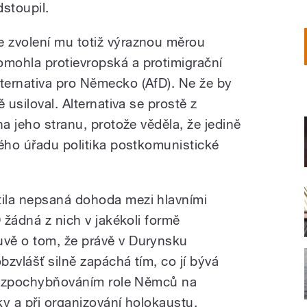
dstoupil.
e zvolení mu totiž výraznou měrou
omohla protievropská a protimigrační
lternativa pro Německo (AfD). Ne že by
 usiloval. Alternativa se prostě z
na jeho stranu, protože věděla, že jedině
kého úřadu politika postkomunistické
ila nepsaná dohoda mezi hlavními
D žádná z nich v jakékoli formě
vě o tom, že právě v Durynsku
bzvlášť silně zapáchá tím, co jí bývá
ad zpochybňováním role Němců na
ky a při organizování holokaustu.