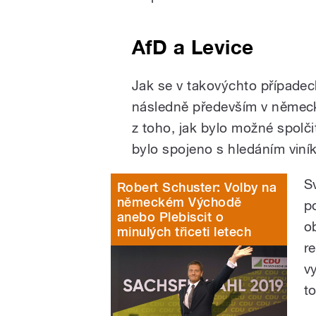
AfD a Levice
Jak se v takovýchto případec
následně především v německ
z toho, jak bylo možné spolč
bylo spojeno s hledáním viník
S
Robert Schuster: Volby na
německém Východě
p
anebo Plebiscit o
o
minulých třiceti letech
r
v
t