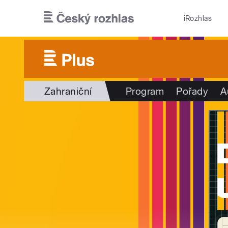
Přejít k hlavnímu obsahu
iRozhlas
Zahraniční
Program
Pořady
A