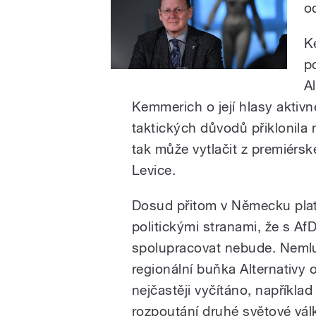
o
K
p
A
Kemmerich o její hlasy aktivně
taktických důvodů přiklonila 
tak může vytlačit z premiérs
Levice.
Dosud přitom v Německu plat
politickými stranami, že s Af
spolupracovat nebude. Nemlu
regionální buňka Alternativy o
nejčastěji vyčítáno, napříkl
rozpoutání druhé světové vál