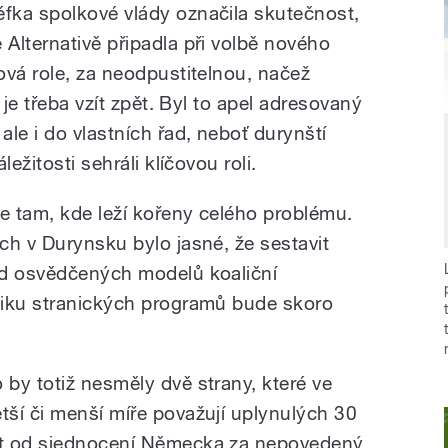
éfka spolkové vlády označila skutečnost,
e Alternativě připadla při volbě nového
ová role, za neodpustitelnou, načež
 je třeba vzít zpět. Byl to apel adresovaný
le i do vlastních řad, neboť durynští
ežitosti sehráli klíčovou roli.
se tam, kde leží kořeny celého problému.
ch v Durynsku bylo jasné, že sestavit
ud osvědčených modelů koaliční
niku stranických programů bude skoro
o by totiž nesměly dvě strany, které ve
ětší či menší míře považují uplynulých 30
et od sjednocení Německa za nepovedený