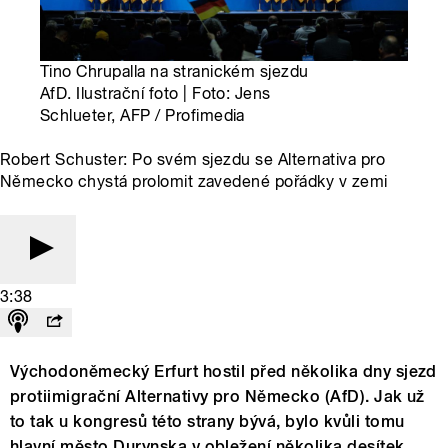
Tino Chrupalla na stranickém sjezdu
AfD. Ilustrační foto | Foto: Jens
Schlueter, AFP / Profimedia
Robert Schuster: Po svém sjezdu se Alternativa pro
Německo chystá prolomit zavedené pořádky v zemi
3:38
Východoněmecký Erfurt hostil před několika dny sjezd
protiimigrační Alternativy pro Německo (AfD). Jak už
to tak u kongresů této strany bývá, bylo kvůli tomu
hlavní město Durynska v obležení několika desítek