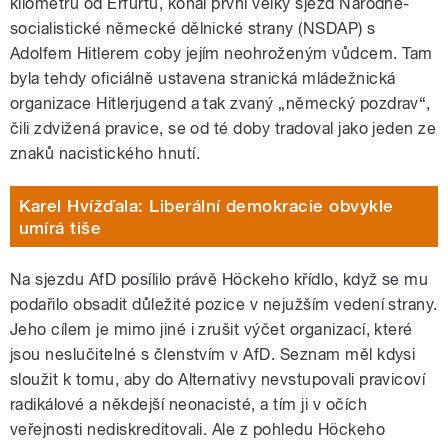
kilometrů od Erfurtu, konal první velký sjezd Národně-
socialistické německé dělnické strany (NSDAP) s
Adolfem Hitlerem coby jejím neohroženým vůdcem. Tam
byla tehdy oficiálně ustavena stranická mládežnická
organizace Hitlerjugend a tak zvaný „německý pozdrav“,
čili zdvižená pravice, se od té doby tradoval jako jeden ze
znaků nacistického hnutí.
Karel Hvížďala: Liberální demokracie obvykle
umírá tiše
Na sjezdu AfD posílilo právě Höckeho křídlo, když se mu
podařilo obsadit důležité pozice v nejužším vedení strany.
Jeho cílem je mimo jiné i zrušit výčet organizací, které
jsou neslučitelné s členstvím v AfD. Seznam měl kdysi
sloužit k tomu, aby do Alternativy nevstupovali pravicoví
radikálové a někdejší neonacisté, a tím ji v očích
veřejnosti nediskreditovali. Ale z pohledu Höckeho