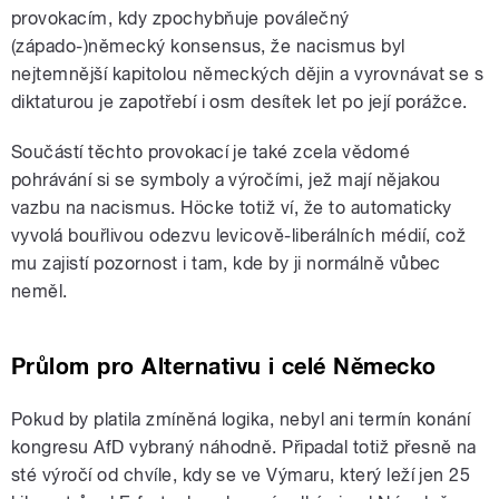
provokacím, kdy zpochybňuje poválečný
(západo-)německý konsensus, že nacismus byl
nejtemnější kapitolou německých dějin a vyrovnávat se s
diktaturou je zapotřebí i osm desítek let po její porážce.
Součástí těchto provokací je také zcela vědomé
pohrávání si se symboly a výročími, jež mají nějakou
vazbu na nacismus. Höcke totiž ví, že to automaticky
vyvolá bouřlivou odezvu levicově-liberálních médií, což
mu zajistí pozornost i tam, kde by ji normálně vůbec
neměl.
Průlom pro Alternativu i celé Německo
Pokud by platila zmíněná logika, nebyl ani termín konání
kongresu AfD vybraný náhodně. Připadal totiž přesně na
sté výročí od chvíle, kdy se ve Výmaru, který leží jen 25