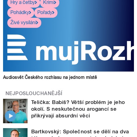
Hry a četby
Krimi
Pohádky
Pořady
Živé vysílání
Audiosvět Českého rozhlasu na jednom místě
NEJPOSLOUCHANĚJŠÍ
Telička: Babiš? Větší problém je jeho
okolí. S neskutečnou arogancí se
přikrývají absurdní věci
Bartkovský: Společnost se dělí na dva