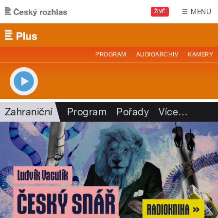
Přejít k hlavnímu obsahu
MENU
ŽIVĚ
PROGRAM
AUDIOARCHIV
KAMERY
Zahraniční
Program
Pořady
Více
…