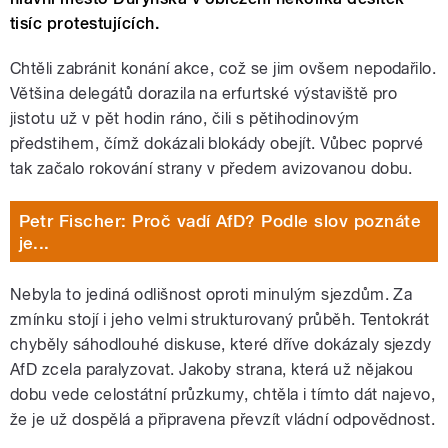
tisíc protestujících.
Chtěli zabránit konání akce, což se jim ovšem nepodařilo.
Většina delegátů dorazila na erfurtské výstaviště pro
jistotu už v pět hodin ráno, čili s pětihodinovým
předstihem, čímž dokázali blokády obejít. Vůbec poprvé
tak začalo rokování strany v předem avizovanou dobu.
Petr Fischer: Proč vadí AfD? Podle slov poznáte
je...
Nebyla to jediná odlišnost oproti minulým sjezdům. Za
zmínku stojí i jeho velmi strukturovaný průběh. Tentokrát
chyběly sáhodlouhé diskuse, které dříve dokázaly sjezdy
AfD zcela paralyzovat. Jakoby strana, která už nějakou
dobu vede celostátní průzkumy, chtěla i tímto dát najevo,
že je už dospělá a připravena převzít vládní odpovědnost.