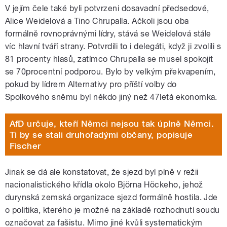
V jejím čele také byli potvrzeni dosavadní předsedové,
Alice Weidelová a Tino Chrupalla. Ačkoli jsou oba
formálně rovnoprávnými lídry, stává se Weidelová stále
víc hlavní tváří strany. Potvrdili to i delegáti, když ji zvolili s
81 procenty hlasů, zatímco Chrupalla se musel spokojit
se 70procentní podporou. Bylo by velkým překvapením,
pokud by lídrem Alternativy pro příští volby do
Spolkového sněmu byl někdo jiný než 47letá ekonomka.
AfD určuje, kteří Němci nejsou tak úplně Němci.
Ti by se stali druhořadými občany, popisuje
Fischer
Jinak se dá ale konstatovat, že sjezd byl plně v režii
nacionalistického křídla okolo Björna Höckeho, jehož
durynská zemská organizace sjezd formálně hostila. Jde
o politika, kterého je možné na základě rozhodnutí soudu
označovat za fašistu. Mimo jiné kvůli systematickým