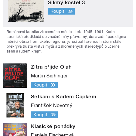
Šikmý kostel 3
Koupit
Románová kronika ztraceného města - léta 1945–1961. Karin
Lednická předkládá do značné míry převratný, dosavadní paradigma
měnící obraz hornického regionu, jehož zahlazenou historii stále
překrývá tlustá vrstva mýtů a zakořeněných stereotypů o „černé
zemi a rudém kraji“.
Zítra přijde Olah
Martin Sichinger
Koupit
Setkání s Karlem Čapkem
František Novotný
Koupit
Klasické pohádky
Daniela Fischerová