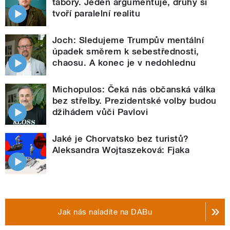
tábory. Jeden argumentuje, druhý si
tvoří paralelní realitu
Joch: Sledujeme Trumpův mentální
úpadek směrem k sebestřednosti,
chaosu. A konec je v nedohlednu
Michopulos: Čeká nás občanská válka
bez střelby. Prezidentské volby budou
džihádem vůči Pavlovi
Jaké je Chorvatsko bez turistů?
Aleksandra Wojtaszeková: Fjaka
Jak nás naladíte na DABu