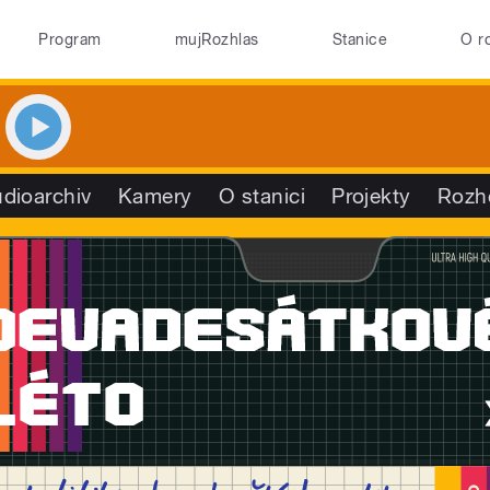
Program
mujRozhlas
Stanice
O r
dioarchiv
Kamery
O stanici
Projekty
Rozh