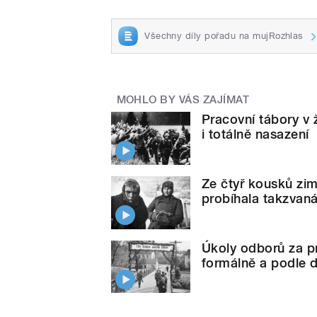
Všechny díly pořadu na mujRozhlas
MOHLO BY VÁS ZAJÍMAT
Pracovní tábory v ž
i totálně nasazení
Ze čtyř kousků zim
probíhala takzvaná
Úkoly odborů za pr
formálně a podle d