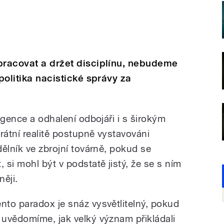
pracovat a držet disciplínu, nebudeme
 politika nacistické správy za
.
igence a odhalení odbojáři i s širokým
rátní realitě postupně vystavováni
ělník ve zbrojní továrně, pokud se
si mohl být v podstatě jistý, že se s ním
ěji.
ento paradox je snáz vysvětlitelný, pokud
i uvědomíme, jak velký význam přikládali