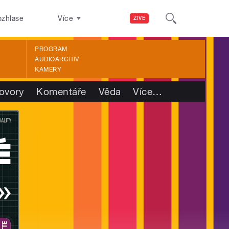
ozhlase
Více
ŽIVĚ
PROGRAM
AUDIOARCHIV
KAMERY
ovory
Komentáře
Věda
Více
…