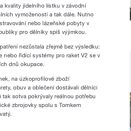
 kvality jídelního lístku v závodní
álních vymožeností a tak dále. Nutno
 stravování nebo lázeňské pobyty v
publiky pro dělníky spíš výjimkou.
patření nezůstala zřejmě bez výsledku:
fe nebo řídící systémy pro raket V2 se v
ních dnů okupace.
mek, na úzkoprofilové zboží
rety, obuv a oblečení dostávali dělníci
i tak sotva pokrývaly reálnou potřebu
ovické zbrojovky spolu s Tomkem
vatý.