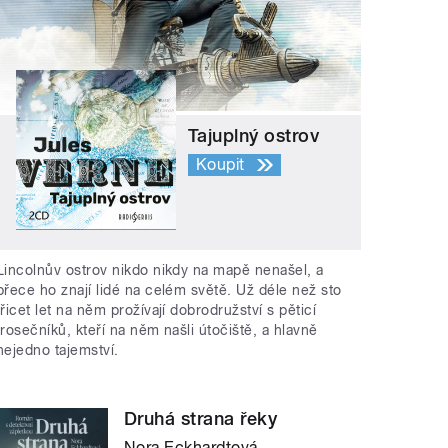
Tajuplný ostrov
Koupit
Lincolnův ostrov nikdo nikdy na mapě nenašel, a
přece ho znají lidé na celém světě. Už déle než sto
třicet let na něm prožívají dobrodružství s pěticí
trosečníků, kteří na něm našli útočiště, a hlavně
nejedno tajemství.
Druhá strana řeky
Nora Eckhardtová