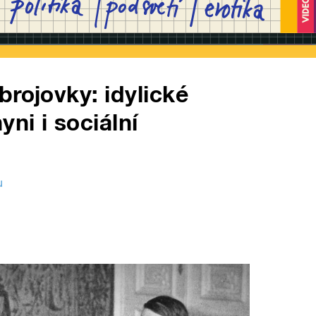
brojovky: idylické
yni i sociální
u