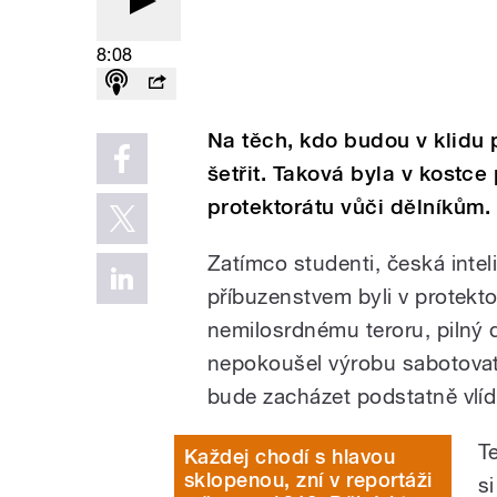
8:08
Na těch, kdo budou v klidu 
šetřit. Taková byla v kostce
protektorátu vůči dělníkům
Zatímco studenti, česká intel
příbuzenstvem byli v protekto
nemilosrdnému teroru, pilný d
nepokoušel výrobu sabotovat, 
bude zacházet podstatně vlídn
T
Každej chodí s hlavou
sklopenou, zní v reportáži
s