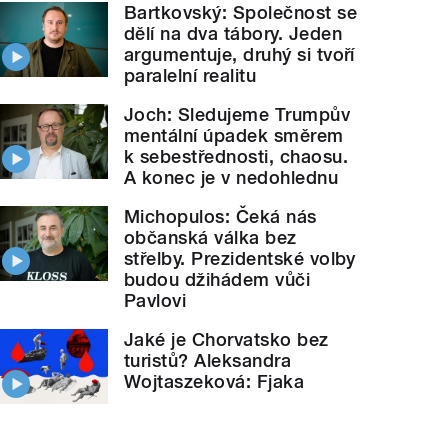
Bartkovský: Společnost se
dělí na dva tábory. Jeden
argumentuje, druhý si tvoří
paralelní realitu
Joch: Sledujeme Trumpův
mentální úpadek směrem
k sebestřednosti, chaosu.
A konec je v nedohlednu
Michopulos: Čeká nás
občanská válka bez
střelby. Prezidentské volby
budou džihádem vůči
Pavlovi
Jaké je Chorvatsko bez
turistů? Aleksandra
Wojtaszeková: Fjaka