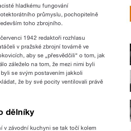
acisté hladkému fungování
rotektorátního průmyslu, pochopitelně
ředevším toho zbrojního.
 červenci 1942 redaktoři rozhlasu
atáčeli v pražské zbrojní továrně ve
okovicích, aby se „přesvědčili“ o tom, jak
álo záleželo na tom, že mezi nimi byli
y byli se svým postavením jakkoli
ádat, že by své pocity ventilovali právě
o dělníky
í v závodní kuchyni se tak točí kolem