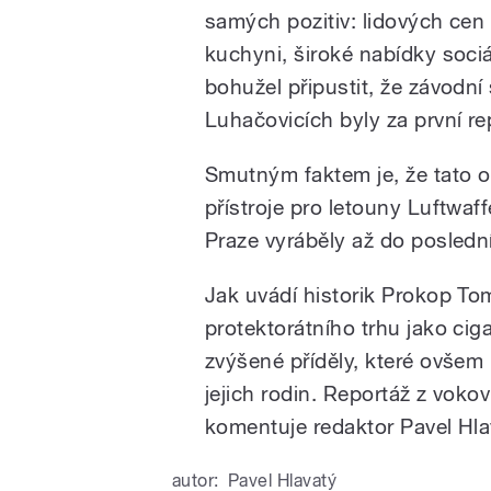
samých pozitiv: lidových cen a
kuchyni, široké nabídky soci
bohužel připustit, že závodní
Luhačovicích byly za první re
Smutným faktem je, že tato o
přístroje pro letouny Luftwaf
Praze vyráběly až do posled
Jak uvádí historik Prokop To
protektorátního trhu jako ciga
zvýšené příděly, které ovšem 
jejich rodin. Reportáž z vok
komentuje redaktor Pavel Hla
autor:
Pavel Hlavatý