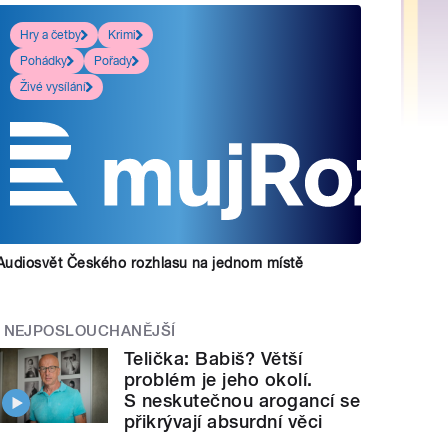
Hry a četby
Krimi
Pohádky
Pořady
Živé vysílání
Audiosvět Českého rozhlasu na jednom místě
NEJPOSLOUCHANĚJŠÍ
Telička: Babiš? Větší
problém je jeho okolí.
S neskutečnou arogancí se
přikrývají absurdní věci