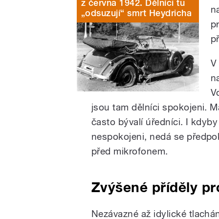
z června 1942. Dělníci tu
n
„odsuzují“ smrt Heydricha
p
p
V
n
V
jsou tam dělníci spokojeni. M
často bývalí úředníci. I kdyb
nespokojeni, nedá se předpokl
před mikrofonem.
Zvýšené příděly pr
Nezávazné až idylické tlachán