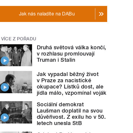
Jak nás naladíte na DABu
VÍCE Z POŘADU
Druhá světová válka končí,
v rozhlasu promlouvají
Truman i Stalin
Jak vypadal běžný život
v Praze za nacistické
okupace? Lístků dost, ale
jídla málo, vzpomínal voják
Sociální demokrat
Laušman doplatil na svou
důvěřivost. Z exilu ho v 50.
letech unesla StB