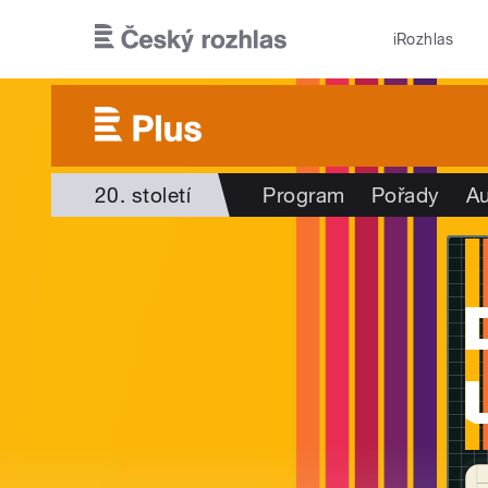
Přejít k hlavnímu obsahu
iRozhlas
20. století
Program
Pořady
Au