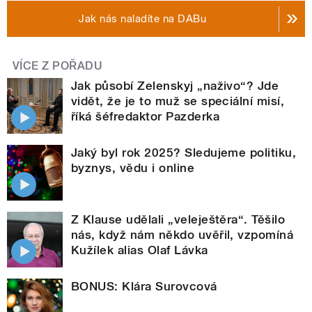
Jak nás naladíte na DABu
VÍCE Z POŘADU
Jak působí Zelenskyj „naživo“? Jde
vidět, že je to muž se speciální misí,
říká šéfredaktor Pazderka
Jaký byl rok 2025? Sledujeme politiku,
byznys, vědu i online
Z Klause udělali „veleještěra“. Těšilo
nás, když nám někdo uvěřil, vzpomíná
Kužílek alias Olaf Lávka
BONUS: Klára Surovcová