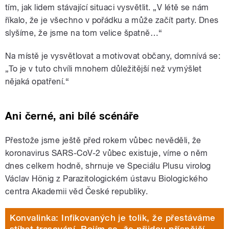
tím, jak lidem stávající situaci vysvětlit. „V létě se nám
říkalo, že je všechno v pořádku a může začít party. Dnes
slyšíme, že jsme na tom velice špatně…“
Na místě je vysvětlovat a motivovat občany, domnívá se:
„To je v tuto chvíli mnohem důležitější než vymýšlet
nějaká opatření.“
Ani černé, ani bílé scénáře
Přestože jsme ještě před rokem vůbec nevěděli, že
koronavirus SARS-CoV-2 vůbec existuje, víme o něm
dnes celkem hodně, shrnuje ve Speciálu Plusu virolog
Václav Hönig z Parazitologickém ústavu Biologického
centra Akademii věd České republiky.
Konvalinka: Infikovaných je tolik, že přestáváme