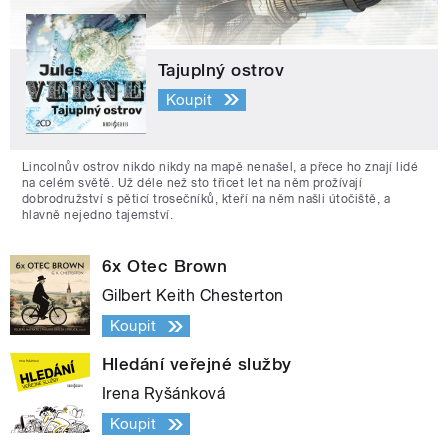
Tajuplný ostrov
Koupit
Lincolnův ostrov nikdo nikdy na mapě nenašel, a přece ho znají lidé
na celém světě. Už déle než sto třicet let na něm prožívají
dobrodružství s pěticí trosečníků, kteří na něm našli útočiště, a
hlavně nejedno tajemství.
6x Otec Brown
Gilbert Keith Chesterton
Koupit
Hledání veřejné služby
Irena Ryšánková
Koupit