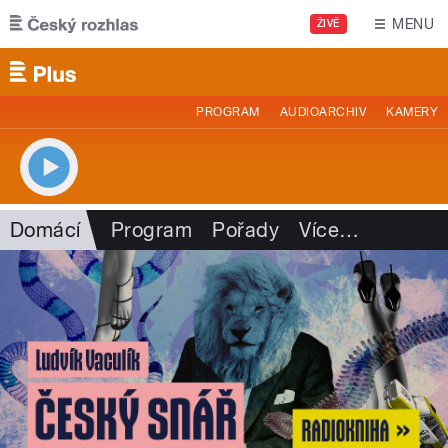
Přejít k hlavnímu obsahu
MENU
ŽIVĚ
PROGRAM
AUDIOARCHIV
KAMERY
Domácí
Program
Pořady
Více
…