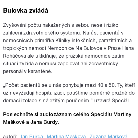
Bulovka zvládá
Zvyšování počtu nakažených s sebou nese i riziko
zahlcení zdravotnického systému. Nárůst pacientů v
nemocnicích primářka Kliniky infekčních, parazitárních a
tropických nemocí Nemocnice Na Bulovce v Praze Hana
Roháčová ale uklidňuje, že pražská nemocnice zatím
situaci zvládá a nemusí zapojovat ani zdravotnický
personál v karanténě.
„Počet pacientů se u nás pohybuje mezi 40 a 50. Ty, kteří
už nevyžadují hospitalizaci, pouštíme poměrně pružně do
domácí izolace s náležitým poučením,“ uzavírá Speciál.
Poslechněte si audiozáznam celého Speciálu Martiny
Maškové a Jana Burdy.
autoři:
Jan Burda
,
Martina Mašková
,
Zuzana Marková