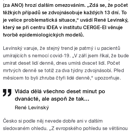
(za ANO) hrozí dalším omezováním. „Zdá se, že počet
těžkých případů se zdvojnásobuje každých 13 dní. To
je velice problematická situace,“ uvádí René Levínský,
který se při centru IDEA v institutu CERGE-EI věnuje
tvorbě epidemiologických modelů.
Levínský varuje, že stejný trend je patrný i u pacientů
umírajících s nemocí covid-19. „V září jsem říkal, že bude
umírat deset lidí denně, dnes umírá dvacet lidí. Počet
mrtvých denně se totiž za dva týdny zdvojnásobí. Před
měsícem to byli zhruba čtyři lidé denně,“ upozorňuje.
Vláda dělá všechno deset minut po
dvanácté, ale aspoň že tak…
René Levínský
Česko si podle něj nevede dobře ani v dalším
sledovaném ohledu. „Z evropského pohledu se většinou