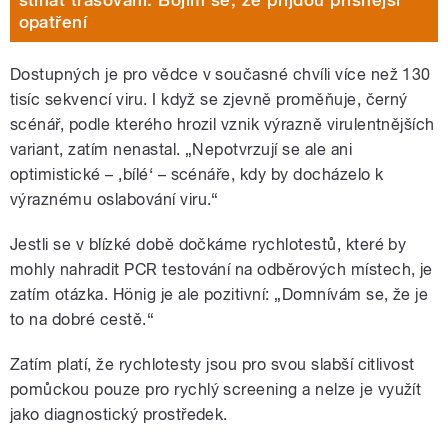
stíhat trasování. Bojím se, že přijdou přísnější
opatření
Dostupných je pro vědce v současné chvíli více než 130
tisíc sekvencí viru. I když se zjevně proměňuje, černý
scénář, podle kterého hrozil vznik výrazně virulentnějších
variant, zatím nenastal. „Nepotvrzují se ale ani
optimistické – ‚bílé‘ – scénáře, kdy by docházelo k
výraznému oslabování viru.“
Jestli se v blízké době dočkáme rychlotestů, které by
mohly nahradit PCR testování na odběrových místech, je
zatím otázka. Hönig je ale pozitivní: „Domnívám se, že je
to na dobré cestě.“
Zatím platí, že rychlotesty jsou pro svou slabší citlivost
pomůckou pouze pro rychlý screening a nelze je využít
jako diagnostický prostředek.