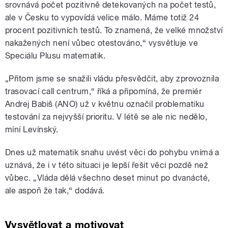
srovnává počet pozitivně detekovaných na počet testů,
ale v Česku to vypovídá velice málo. Máme totiž 24
procent pozitivních testů. To znamená, že velké množství
nakažených není vůbec otestováno,“ vysvětluje ve
Speciálu Plusu matematik.
„Přitom jsme se snažili vládu přesvědčit, aby zprovoznila
trasovací call centrum,“ říká a připomíná, že premiér
Andrej Babiš (ANO) už v květnu označil problematiku
testování za nejvyšší prioritu. V létě se ale nic nedělo,
míní Levínský.
Dnes už matematik snahu uvést věci do pohybu vnímá a
uznává, že i v této situaci je lepší řešit věci pozdě než
vůbec.
„Vláda dělá všechno deset minut po dvanácté,
ale aspoň že tak,“ dodává.
Vysvětlovat a motivovat