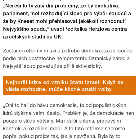
„Neřeší to ty zásadní problémy, že by exekutiva,
parlament, měl rozhodující slovo pro výběr soudců a
že by Kneset mohl přehlasovat jakékoli rozhodnutí
Nejvyššího soudu,“ uvádí ředitelka Herzlova centra
izraelských studií na UK.
Zastánci reformy mluví o potřebě demokratizace, soudci
podle nich dostatečně nereprezentují izraelský národ a
Nejvyšší soud považují za příliš aktivistický.
Nejhorší krize od vzniku Státu Izrael: Když se
vláda rozhodne, může klidně zrušit volby
„Oni to halí do hávu demokracie, to od populistických
lídrů slyšíme velmi často. Problém je, že demokracie není
pouze o vládě většiny. Má i další kritéria, především
kontrolu a rozdělení moci. A to tato reforma naprosto
popře, pokud projde tak, jak je navržená. Byla by to