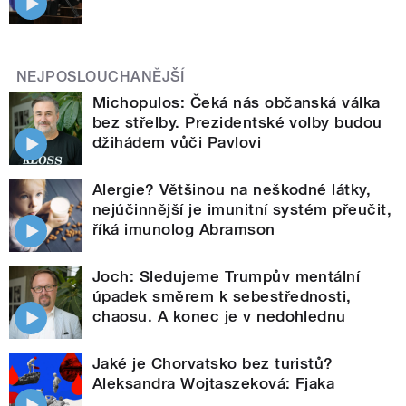
NEJPOSLOUCHANĚJŠÍ
Michopulos: Čeká nás občanská válka
bez střelby. Prezidentské volby budou
džihádem vůči Pavlovi
Alergie? Většinou na neškodné látky,
nejúčinnější je imunitní systém přeučit,
říká imunolog Abramson
Joch: Sledujeme Trumpův mentální
úpadek směrem k sebestřednosti,
chaosu. A konec je v nedohlednu
Jaké je Chorvatsko bez turistů?
Aleksandra Wojtaszeková: Fjaka