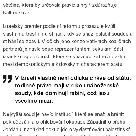
většina, která by určovala pravidla hry,“ zdůrazňuje
Kalhousová.
Izraelský premiér podle ní reformu prosazuje kvůli
vlastnímu trestnímu stíhání, kdy se snaží oslabit soudce a
stíhání se zbavit. V očích jeho konzervativních koaličních
partnerů je navíc soud reprezentantem sekulární části
izraelské společnosti, který se snaží udržet rovnováhu
mezi demokratickým a židovským charakterem státu.
V Izraeli vlastně není odluka církve od státu,
rodinné právo mají v rukou náboženské
soudy, kde dominují rabíni, což jsou
všechno muži.
Nejvyšší soud je navíc institucí, která se snažila bránit
pokračování a prohlubování okupace Západního břehu
Jordánu, například pokud jde o vyvlastňování palestinské