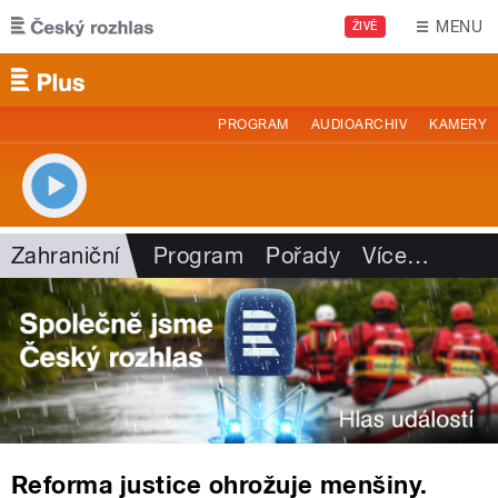
Přejít k hlavnímu obsahu
MENU
ŽIVĚ
PROGRAM
AUDIOARCHIV
KAMERY
Zahraniční
Program
Pořady
Více
…
Reforma justice ohrožuje menšiny.