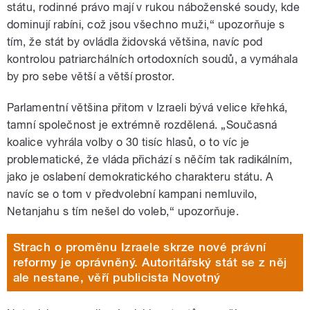
státu, rodinné právo mají v rukou náboženské soudy, kde
dominují rabíni, což jsou všechno muži,“ upozorňuje s
tím, že stát by ovládla židovská většina, navíc pod
kontrolou patriarchálních ortodoxních soudů, a vymáhala
by pro sebe větší a větší prostor.
Parlamentní většina přitom v Izraeli bývá velice křehká,
tamní společnost je extrémně rozdělená. „Současná
koalice vyhrála volby o 30 tisíc hlasů, o to víc je
problematické, že vláda přichází s něčím tak radikálním,
jako je oslabení demokratického charakteru státu. A
navíc se o tom v předvolební kampani nemluvilo,
Netanjahu s tím nešel do voleb,“ upozorňuje.
Strach o proměnu Izraele skrze nové právní
reformy je oprávněný. Autoritářský stát se z něj
ale nestane, věří publicista Novotný