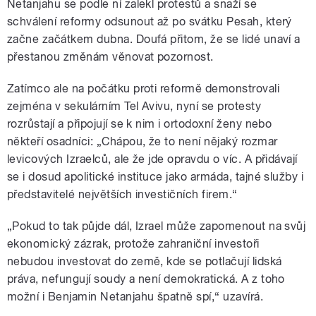
Netanjahu se podle ní zalekl protestů a snaží se
schválení reformy odsunout až po svátku Pesah, který
začne začátkem dubna. Doufá přitom, že se lidé unaví a
přestanou změnám věnovat pozornost.
Zatímco ale na počátku proti reformě demonstrovali
zejména v sekulárním Tel Avivu, nyní se protesty
rozrůstají a připojují se k nim i ortodoxní ženy nebo
někteří osadníci: „Chápou, že to není nějaký rozmar
levicových Izraelců, ale že jde opravdu o víc. A přidávají
se i dosud apolitické instituce jako armáda, tajné služby i
představitelé největších investičních firem.“
„Pokud to tak půjde dál, Izrael může zapomenout na svůj
ekonomický zázrak, protože zahraniční investoři
nebudou investovat do země, kde se potlačují lidská
práva, nefungují soudy a není demokratická. A z toho
možní i Benjamin Netanjahu špatně spí,“ uzavírá.