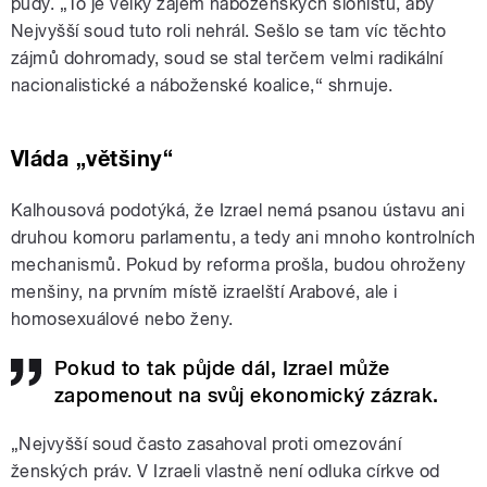
půdy. „To je velký zájem náboženských sionistů, aby
Nejvyšší soud tuto roli nehrál. Sešlo se tam víc těchto
zájmů dohromady, soud se stal terčem velmi radikální
nacionalistické a náboženské koalice,“ shrnuje.
Vláda „většiny“
Kalhousová podotýká, že Izrael nemá psanou ústavu ani
druhou komoru parlamentu, a tedy ani mnoho kontrolních
mechanismů. Pokud by reforma prošla, budou ohroženy
menšiny, na prvním místě izraelští Arabové, ale i
homosexuálové nebo ženy.
Pokud to tak půjde dál, Izrael může
zapomenout na svůj ekonomický zázrak.
„Nejvyšší soud často zasahoval proti omezování
ženských práv. V Izraeli vlastně není odluka církve od