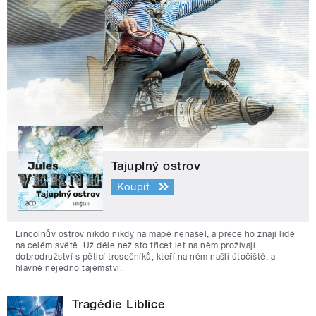
Tajuplný ostrov
Koupit
Lincolnův ostrov nikdo nikdy na mapě nenašel, a přece ho znají lidé
na celém světě. Už déle než sto třicet let na něm prožívají
dobrodružství s pěticí trosečníků, kteří na něm našli útočiště, a
hlavně nejedno tajemství.
Tragédie Liblice