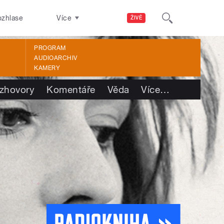
ozhlase
Více
ŽIVĚ
PROGRAM
AUDIOARCHIV
KAMERY
zhovory
Komentáře
Věda
Více
…