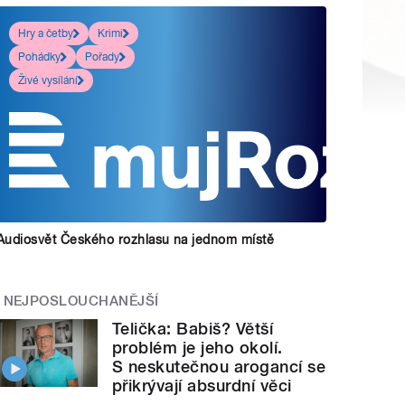
Hry a četby
Krimi
Pohádky
Pořady
Živé vysílání
Audiosvět Českého rozhlasu na jednom místě
NEJPOSLOUCHANĚJŠÍ
Telička: Babiš? Větší
problém je jeho okolí.
S neskutečnou arogancí se
přikrývají absurdní věci