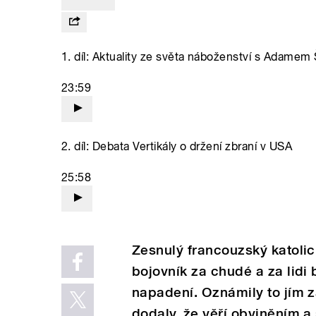
1. díl: Aktuality ze světa náboženství s Adamem
23:59
2. díl: Debata Vertikály o držení zbraní v USA
25:58
Zesnulý francouzský katolic
bojovník za chudé a za lidi
napadení. Oznámily to jím z
dodaly, že věří obviněním a 