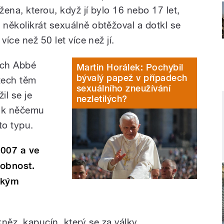
žena, kterou, když jí bylo 16 nebo 17 let,
několikrát sexuálně obtěžoval a dotkl se
více než 50 let více než jí.
ých Abbé
Martin Horálek: Pochybil
bývalý papež v případech
tech těm
sexuálního zneužívání
il se je
nezletilých?
o k něčemu
to typu.
2007 a ve
sobnost.
ským
něz, kapucín, který se za války