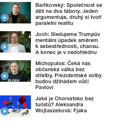
Bartkovský: Společnost se
dělí na dva tábory. Jeden
argumentuje, druhý si tvoří
paralelní realitu
Joch: Sledujeme Trumpův
mentální úpadek směrem
k sebestřednosti, chaosu.
A konec je v nedohlednu
Michopulos: Čeká nás
občanská válka bez
střelby. Prezidentské volby
budou džihádem vůči
Pavlovi
Jaké je Chorvatsko bez
turistů? Aleksandra
Wojtaszeková: Fjaka