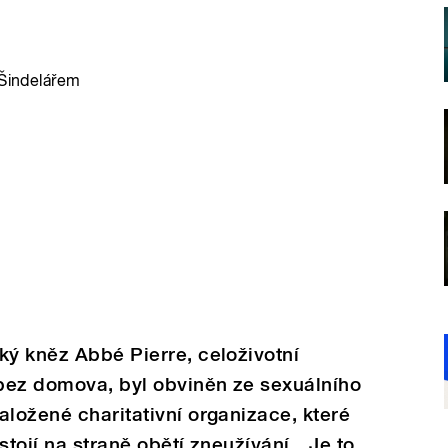
 Šindelářem
ký kněz Abbé Pierre, celoživotní
 bez domova, byl obviněn ze sexuálního
aložené charitativní organizace, které
stojí na straně obětí zneužívání. „Je to