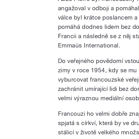
angažoval v odboji a pomáha
válce byl krátce poslancem a
pomáhá dodnes lidem bez domo
Francii a následně se z něj s
Emmaüs International.
Do veřejného povědomí vstoup
zimy v roce 1954, kdy se mu 
vyburcovat francouzské veřej
zachránit umírající lidi bez d
velmi výraznou mediální oso
Francouzi ho velmi dobře znaj
spjatá s církví, která by ve d
stálicí v životě velkého množ