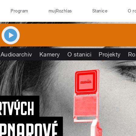
Program
mujRozhlas
Stanice
O r
Audioarchiv
Kamery
O stanici
Projekty
Ro