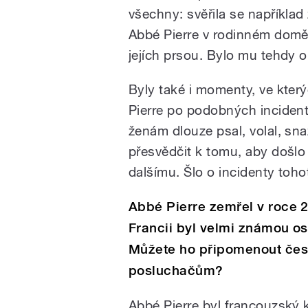
všechny: svěřila se například 
Abbé Pierre v rodinném domě 
jejích prsou. Bylo mu tehdy o 
Byly také i momenty, ve kter
Pierre po podobných inciden
ženám dlouze psal, volal, snaž
přesvědčit k tomu, aby došl
dalšímu. Šlo o incidenty toho
Abbé Pierre zemřel v roce 
Francii byl velmi známou o
Můžete ho připomenout če
posluchačům?
Abbé Pierre byl francouzský k