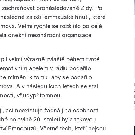
l zachraňovat pronásledované Židy. Po
 následně založil emmaüské hnutí, které
va. Velmi rychle se rozšířilo po celé
tala dnešní mezinárodní organizace
il velmi výrazně zvláště během tvrdé
emotivním apelem v rádiu podařilo
né mírnění k tomu, aby se podařilo
omova. A v následujících letech se stal
bností, všudypřítomnou.
í, asi neexistuje žádná jiná osobnost
ruhé polovině 20. století byla takovou
ství Francouzů. Včetně těch, kteří nejsou