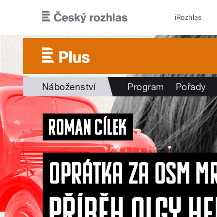
Přejít k hlavnímu obsahu
iRozhlas
Náboženství
Program
Pořady