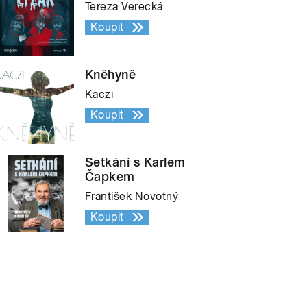
Tereza Verecká
Koupit
Kněhyně
Kaczi
Koupit
Setkání s Karlem
Čapkem
František Novotný
Koupit