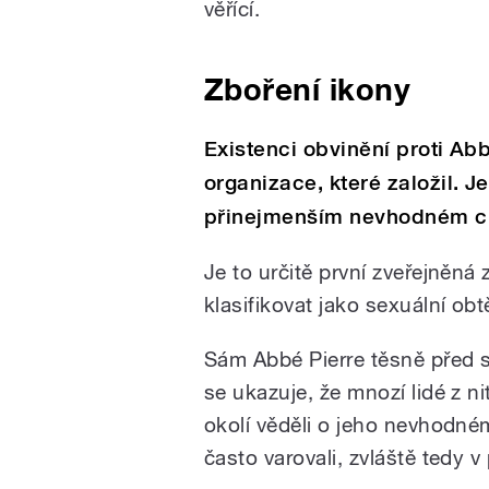
věřící.
Zboření ikony
Existenci obvinění proti Abb
organizace, které založil. J
přinejmenším nevhodném c
Je to určitě první zveřejněná
klasifikovat jako sexuální ob
Sám Abbé Pierre těsně před sm
se ukazuje, že mnozí lidé z ni
okolí věděli o jeho nevhodn
často varovali, zvláště tedy v 