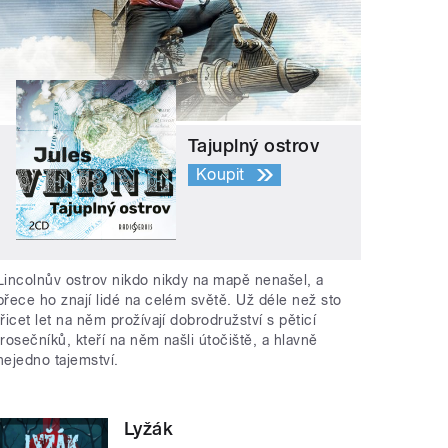
Tajuplný ostrov
Koupit
Lincolnův ostrov nikdo nikdy na mapě nenašel, a
přece ho znají lidé na celém světě. Už déle než sto
třicet let na něm prožívají dobrodružství s pěticí
trosečníků, kteří na něm našli útočiště, a hlavně
nejedno tajemství.
Lyžák