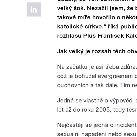
velký šok. Nezažil jsem, že
takové míře hovořilo o něko
katolické církve,“ říká pub
rozhlasu Plus František Kal
Jak velký je rozsah těch ob
Na začátku je asi třeba zdůraz
což je bohužel evergreenem ob
duchovních a tak dále. Tím n
Jedná se vlastně o výpovědi
let až do roku 2005, tedy těs
Nejčastěji se jedná o inciden
sexuální napadení nebo sexuá