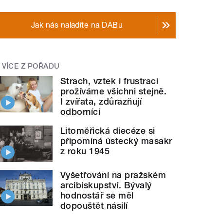
Jak nás naladíte na DABu
VÍCE Z POŘADU
Strach, vztek i frustraci
prožíváme všichni stejně.
I zvířata, zdůrazňují
odborníci
Litoměřická diecéze si
připomíná ústecký masakr
z roku 1945
Vyšetřování na pražském
arcibiskupství. Bývalý
hodnostář se měl
dopouštět násilí