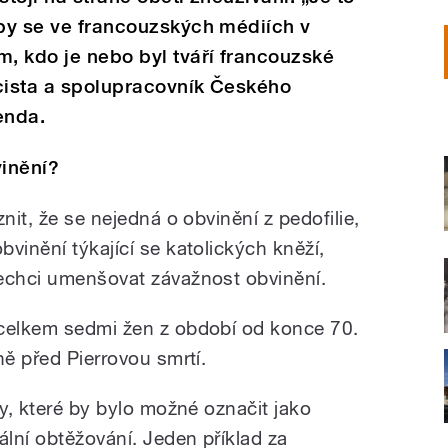
 by se ve francouzských médiích v
m, kdo je nebo byl tváří francouzské
licista a spolupracovník Českého
enda.
vinění?
nit, že se nejedná o obvinění z pedofilie,
vinění týkající se katolických kněží,
echci umenšovat závažnost obvinění.
 celkem sedmi žen z období od konce 70.
ně před Pierrovou smrtí.
ty, které by bylo možné označit jako
lní obtěžování. Jeden příklad za