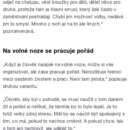
odjet na chalupu, vést kroužky pro děti, dělat něco pro
druhé, protože tam je hlavní smysl, který lidé často v
zaměstnání postrádají. Chybí jim možnost volby, nedává
jim to smysl. Mnoho z nich je na to ale líných,“
poznamenává.
Na volné noze se pracuje pořád
„Když je člověk naopak na volné noze, může si vše
organizovat, ale zase pracuje pořád. Nerozlišuje hranici
mezi osobním životem a prací. Není tam jistota,“ popisuje
druhou variantu.
„Člověk, aby byl v pohodě, se musí naučit v tom daném
žít a pořád si neříkat, že támhle by to bylo lepší. Je to
totiž velký zdroj stresu. Měl by se naučit být spokojený s
tím, co má, pokud to nechce změnit. A pokud chce, tak
o tom jen nemluvit, ale udělat to.“