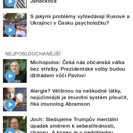
Janáčková
S jakými problémy vyhledávají Rusové a
Ukrajinci v Česku psycholožku?
NEJPOSLOUCHANĚJŠÍ
Michopulos: Čeká nás občanská válka
bez střelby. Prezidentské volby budou
džihádem vůči Pavlovi
Alergie? Většinou na neškodné látky,
nejúčinnější je imunitní systém přeučit,
říká imunolog Abramson
Joch: Sledujeme Trumpův mentální
úpadek směrem k sebestřednosti,
chaosu. A konec je v nedohlednu