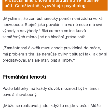
Prosociálnímu chování a altruismu se musíme
učit. Celoživotně, vysvětluje psycholog
„Myslím si, že zaměstnanecký poměr není žádná velká
nesvoboda. Stejně jako povolání na volné noze má své
výhody a nevýhody,“ říká autorka online kurzů
zaměřených mimo jiné na hledání ‚práce snů‘.
„Zaměstnaný člověk musí chodit pravidelně do práce,
má problém s tím, že nemůže ovlivnit situaci tak, jak by si
představoval. Má ale stálý plat a jistoty.“
Přemáhání lenosti
Podle lektorky má každý člověk možnost být v rámci
povolání svobodný.
„Může se realizovat jinde, když to nejde v práci. Může