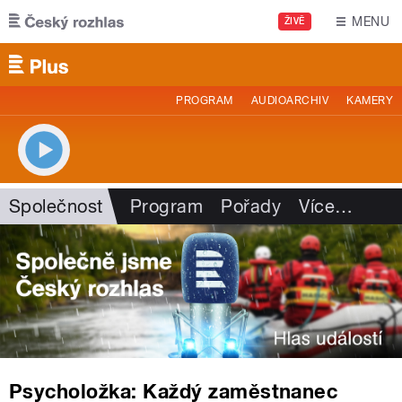
Přejít k hlavnímu obsahu
MENU
ŽIVĚ
PROGRAM
AUDIOARCHIV
KAMERY
Společnost
Program
Pořady
Více
…
Psycholožka: Každý zaměstnanec