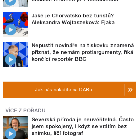
Jaké je Chorvatsko bez turistů?
Aleksandra Wojtaszeková: Fjaka
Nepustit novináře na tiskovku znamená
přiznat, že nemám protiargumenty, říká
končící reportér BBC
Jak nás naladíte na DABu
VÍCE Z POŘADU
Severská příroda je neuvěřitelná. Často
jsem spokojený, i když se vrátím bez
snímku, líčí fotograf