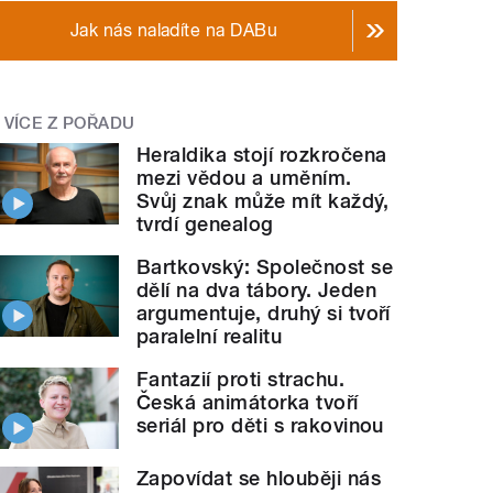
Jak nás naladíte na DABu
VÍCE Z POŘADU
Heraldika stojí rozkročena
mezi vědou a uměním.
Svůj znak může mít každý,
tvrdí genealog
Bartkovský: Společnost se
dělí na dva tábory. Jeden
argumentuje, druhý si tvoří
paralelní realitu
Fantazií proti strachu.
Česká animátorka tvoří
seriál pro děti s rakovinou
Zapovídat se hlouběji nás