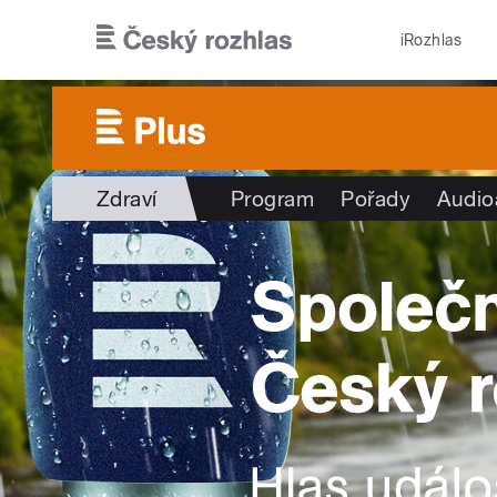
Přejít k hlavnímu obsahu
iRozhlas
Zdraví
Program
Pořady
Audio