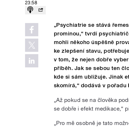
23:58
„Psychiatrie se stává řeme
prominou,“ tvrdí psychiatr
mohli někoho úspěšně prová
ke zlepšení stavu, potřebuj
v tom, že nejen dobře vyber
příběh. Jak se sebou ten člo
kde si sám ubližuje. Jinak 
skomírá,“ dodává v pořadu 
„Až pokud se na člověka podí
se dobře i efekt medikace,“ p
„Pro mě osobně je tato možn