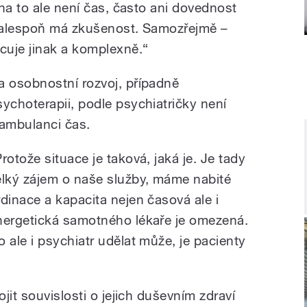
na to ale není čas, často ani dovednost
 alespoň má zkušenost. Samozřejmě –
cuje jinak a komplexně.“
a osobnostní rozvoj, případně
sychoterapii, podle psychiatričky není
 ambulanci čas.
Protože situace je taková, jaká je. Je tady
elký zájem o naše služby, máme nabité
rdinace a kapacita nejen časová ale i
nergetická samotného lékaře je omezená.
o ale i psychiatr udělat může, je pacienty
jit souvislosti o jejich duševním zdraví