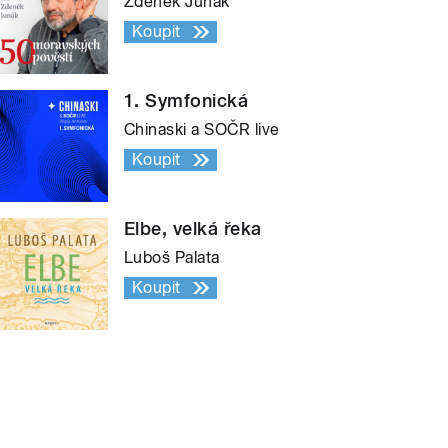
Zdeněk Junák
Koupit
1. Symfonická
Chinaski a SOČR live
Koupit
Elbe, velká řeka
Luboš Palata
Koupit