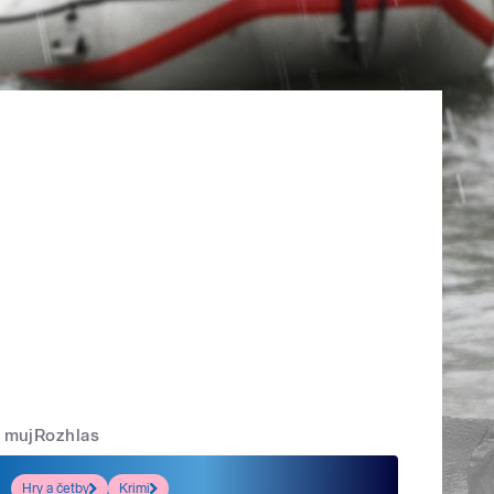
mujRozhlas
Hry a četby
Krimi