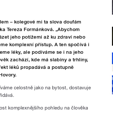
slem – kolegové mi ta slova doufám
ička Tereza Formánková. „Abychom
zet jeho potížemi až ku zdraví nebo
eme komplexní přístup. A ten spočívá i
eme léky, ale podíváme se i na jeho
věk zachází, kde má slabiny a trhliny,
efekt léků propadává a postupně
Hovory.
váme celostně jako na bytost, dostavuje
řidává.
ost komplexnějšího pohledu na člověka