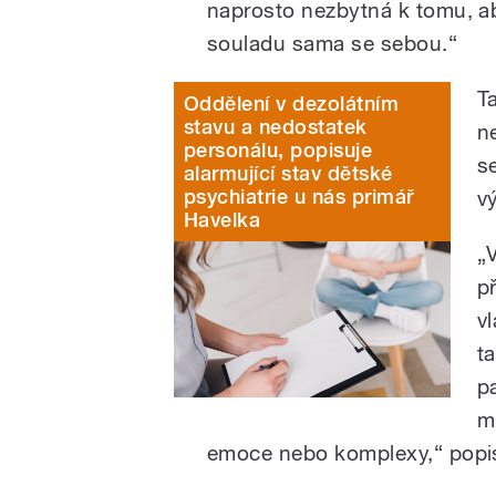
naprosto nezbytná k tomu, ab
souladu sama se sebou.“
T
Oddělení v dezolátním
stavu a nedostatek
n
personálu, popisuje
s
alarmující stav dětské
psychiatrie u nás primář
v
Havelka
„
p
v
t
p
m
emoce nebo komplexy,“ popi