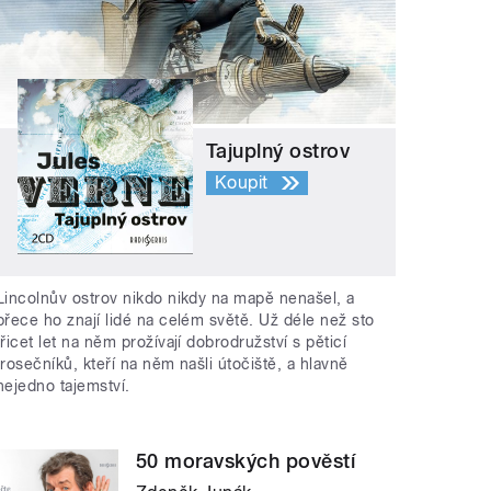
Tajuplný ostrov
Koupit
Lincolnův ostrov nikdo nikdy na mapě nenašel, a
přece ho znají lidé na celém světě. Už déle než sto
třicet let na něm prožívají dobrodružství s pěticí
trosečníků, kteří na něm našli útočiště, a hlavně
nejedno tajemství.
50 moravských pověstí