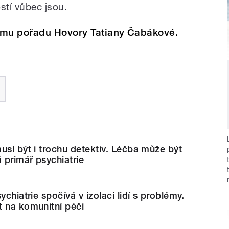
stí vůbec jsou.
amu pořadu Hovory Tatiany Čabákové.
usí být i trochu detektiv. Léčba může být
á primář psychiatrie
ychiatrie spočívá v izolaci lidí s problémy.
t na komunitní péči