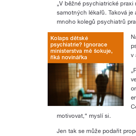
„V běžné psychiatrické praxi 
samotných lékařů. Taková je
mnoho kolegů psychiatrů pra
N
Kolaps dětské
psychiatrie? Ignorace
p
ministerstva mě šokuje,
v
říká novinářka
„
v
o
e
C
motivovat,“ myslí si.
Jen tak se může podařit propo