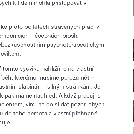
ych k lidem mohla přistupovat v
aké proto po letech strávených prací v
emocnicích i léčebnách prošla
ebezkušenostním psychoterapeutickým
ýcvikem.
V tomto výcviku nahlížíme na vlastní
říběh, kterému musíme porozumět –
lastním slabinám i silným stránkám. Jen
ak pak máme nadhled. A když pracuji s
acientem, vím, na co si dát pozor, abych
u do toho nemotala vlastní přehnané
suje.