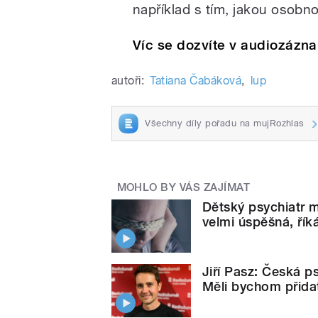
například s tím, jakou osobno
Víc se dozvíte v audiozázn
autoři:
Tatiana Čabáková
,
lup
Všechny díly pořadu na mujRozhlas
MOHLO BY VÁS ZAJÍMAT
Dětský psychiatr m
velmi úspěšná, řík
Jiří Pasz: Česká ps
Měli bychom přida