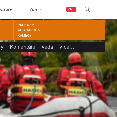
ozhlase
Více
ŽIVĚ
PROGRAM
AUDIOARCHIV
KAMERY
ry
Komentáře
Věda
Více
…