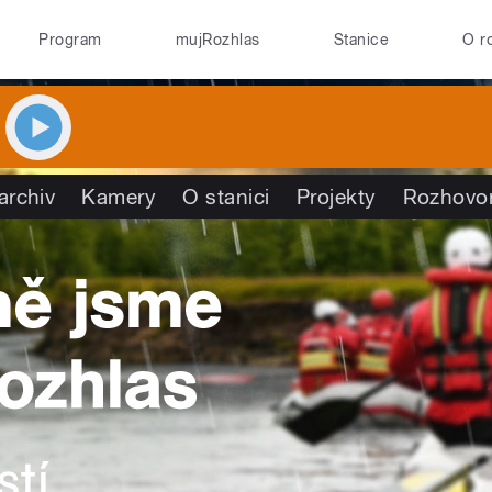
Program
mujRozhlas
Stanice
O r
archiv
Kamery
O stanici
Projekty
Rozhovo