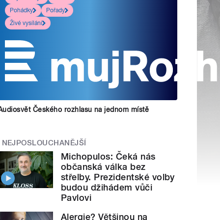
Pohádky
Pořady
Živé vysílání
Audiosvět Českého rozhlasu na jednom místě
NEJPOSLOUCHANĚJŠÍ
Michopulos: Čeká nás
občanská válka bez
střelby. Prezidentské volby
budou džihádem vůči
Pavlovi
Alergie? Většinou na