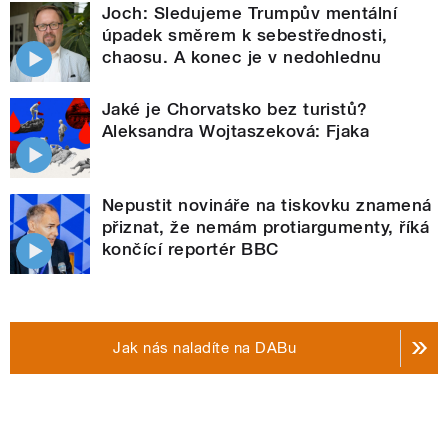
Joch: Sledujeme Trumpův mentální
úpadek směrem k sebestřednosti,
chaosu. A konec je v nedohlednu
Jaké je Chorvatsko bez turistů?
Aleksandra Wojtaszeková: Fjaka
Nepustit novináře na tiskovku znamená
přiznat, že nemám protiargumenty, říká
končící reportér BBC
Jak nás naladíte na DABu