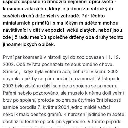
úspěch: úspěšně rozmnožila nejmenší opici světa -
kosmana zakrslého, který je jedním z neafrických
savčích druhů držených v zahradě. Pár těchto
miniaturních primátů i s maličkým mládětem mohou
návštěvníci vidět v expozici lvíčků zlatých, neboť jsou
zde již řadu měsíců společně drženy oba druhy těchto
jihoamerických opiček.
První pár kosmanů v historii byl do zoo dovezen 11. 12.
2002. Obě zvířata pocházela ze soukromého chovu.
Samice, i když byla velmi mladá, bohužel v srpnu 2003
uhynula, aniž by se páru podařilo rozmnožit. V listopadu
2003 byla získána další samice a spojena se samcem.
Páření nebylo pozorováno, ale muselo k němu dojít velmi
brzy po spojení, protože po zhruba čtyřměsíční březosti
samice porodila 7. května 2004 jedno mládě vážící
několik málo desítek gramů. K narození jediného mláděte
dochází u těchto opiček jen výjimečně. V tomto případě