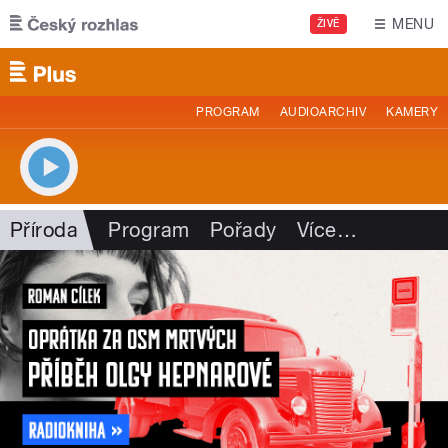
Přejít k hlavnímu obsahu
MENU
ŽIVĚ
PROGRAM
AUDIOARCHIV
KAMERY
Příroda
Program
Pořady
Více
…