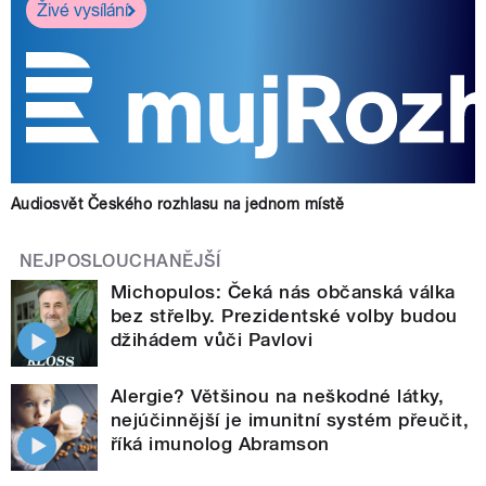
Živé vysílání
Audiosvět Českého rozhlasu na jednom místě
NEJPOSLOUCHANĚJŠÍ
Michopulos: Čeká nás občanská válka
bez střelby. Prezidentské volby budou
džihádem vůči Pavlovi
Alergie? Většinou na neškodné látky,
nejúčinnější je imunitní systém přeučit,
říká imunolog Abramson