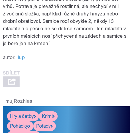
vrhů. Potrava je převážně rostlinná, ale nechybí v ní i
živočišná složka, například různé druhy hmyzu nebo
drobní obratlovci. Samice rodí obvykle 2, někdy i 3
mláďata a o péči o ně se dělí se samcem. Ten mláďata v
prvních měsících nosí přichycená na zádech a samice si
je bere jen na krmení.
autor:
lup
mujRozhlas
Hry a četby
Krimi
Pohádky
Pořady