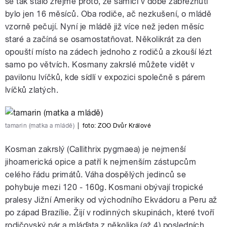
se tak stalo zřejmě proto, že samici v době zabřeznutí
bylo jen 16 měsíců. Oba rodiče, ač nezkušení, o mládě
vzorně pečují. Nyní je mládě již více než jeden měsíc
staré a začíná se osamostatňovat. Několikrát za den
opouští místo na zádech jednoho z rodičů a zkouší lézt
samo po větvích. Kosmany zakrslé můžete vidět v
pavilonu lvíčků, kde sídlí v expozici společně s párem
lvíčků zlatých.
tamarin (matka a mládě)
|
foto:
ZOO Dvůr Králové
Kosman zakrslý (Callithrix pygmaea) je nejmenší
jihoamerická opice a patří k nejmenším zástupcům
celého řádu primátů. Váha dospělých jedinců se
pohybuje mezi 120 - 160g. Kosmani obývají tropické
pralesy Jižní Ameriky od východního Ekvádoru a Peru až
po západ Brazílie. Žijí v rodinných skupinách, které tvoří
rodičovský pár a mláďata z několika (až 4) posledních