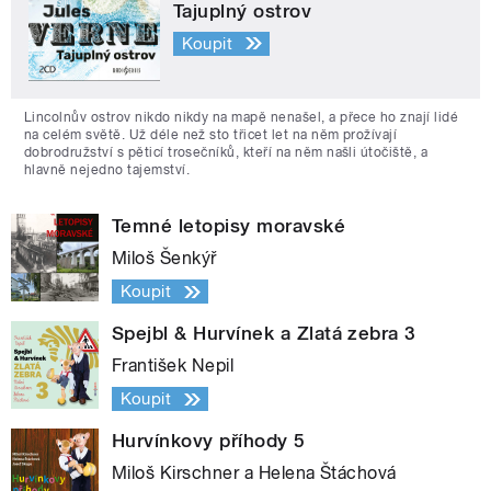
Tajuplný ostrov
Koupit
Lincolnův ostrov nikdo nikdy na mapě nenašel, a přece ho znají lidé
na celém světě. Už déle než sto třicet let na něm prožívají
dobrodružství s pěticí trosečníků, kteří na něm našli útočiště, a
hlavně nejedno tajemství.
Temné letopisy moravské
Miloš Šenkýř
Koupit
Spejbl & Hurvínek a Zlatá zebra 3
František Nepil
Koupit
Hurvínkovy příhody 5
Miloš Kirschner a Helena Štáchová