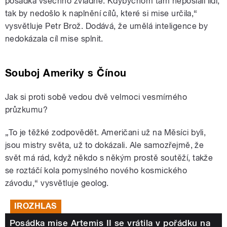
posádka všechno zvládne. Kdybychom tam neposlali lidi,
tak by nedošlo k naplnění cílů, které si mise určila,“
vysvětluje Petr Brož. Dodává, že umělá inteligence by
nedokázala cíl mise splnit.
Souboj Ameriky s Čínou
Jak si proti sobě vedou dvě velmoci vesmírného
průzkumu?
„To je těžké zodpovědět. Američani už na Měsíci byli,
jsou mistry světa, už to dokázali. Ale samozřejmě, že
svět má rád, když někdo s někým prostě soutěží, takže
se roztáčí kola pomyslného nového kosmického
závodu,“ vysvětluje geolog.
IROZHLAS
Posádka mise Artemis II se vrátila v pořádku na