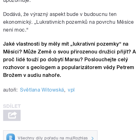
upozorňuje.
Dodává, že výrazný aspekt bude v budoucnu ten
ekonomický. „Lukrativních pozemků na povrchu Měsíce
není moc.“
Jaké vlastnosti by měly mít
„
lukrativní pozemky
“
na
Měsíci? Může Země o svou přirozenou družici přijít?
A
proč lidé touží po dobytí Marsu?
Poslouchejte celý
rozhovor s geologem a popularizátorem vědy Petrem
Brožem v audiu nahoře.
autoři:
Světlana Witowská
,
vpl
Všechny díly pořadu na mujRozhlas