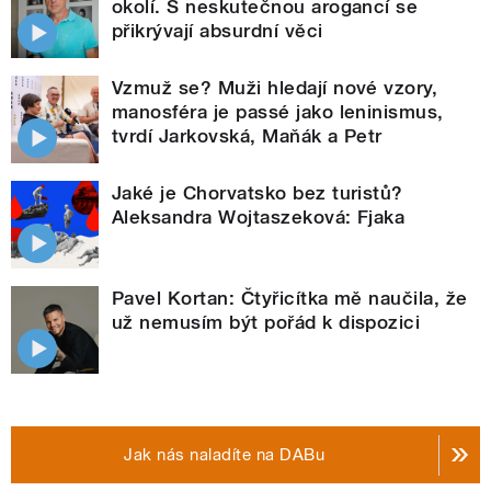
okolí. S neskutečnou arogancí se
přikrývají absurdní věci
Vzmuž se? Muži hledají nové vzory,
manosféra je passé jako leninismus,
tvrdí Jarkovská, Maňák a Petr
Jaké je Chorvatsko bez turistů?
Aleksandra Wojtaszeková: Fjaka
Pavel Kortan: Čtyřicítka mě naučila, že
už nemusím být pořád k dispozici
Jak nás naladíte na DABu