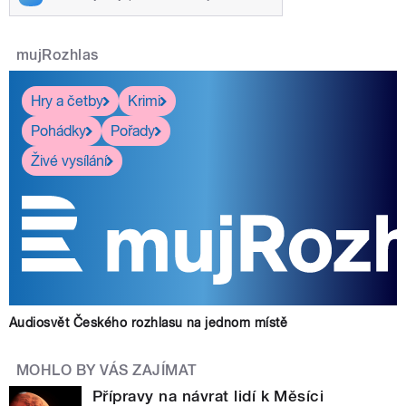
mujRozhlas
Hry a četby
Krimi
Pohádky
Pořady
Živé vysílání
Audiosvět Českého rozhlasu na jednom místě
MOHLO BY VÁS ZAJÍMAT
Přípravy na návrat lidí k Měsíci