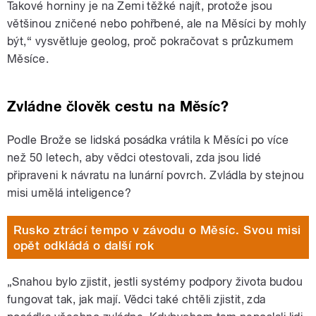
Takové horniny je na Zemi těžké najít, protože jsou
většinou zničené nebo pohřbené, ale na Měsíci by mohly
být,“ vysvětluje geolog, proč pokračovat s průzkumem
Měsíce.
Zvládne člověk cestu na Měsíc?
Podle Brože se lidská posádka vrátila k Měsíci po více
než 50 letech, aby vědci otestovali, zda jsou lidé
připraveni k návratu na lunární povrch. Zvládla by stejnou
misi umělá inteligence?
Rusko ztrácí tempo v závodu o Měsíc. Svou misi
opět odkládá o další rok
„Snahou bylo zjistit, jestli systémy podpory života budou
fungovat tak, jak mají. Vědci také chtěli zjistit, zda