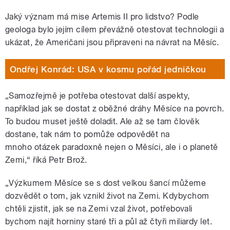
Jaký význam má mise Artemis II pro lidstvo? Podle
geologa bylo jejím cílem převážně otestovat technologii a
ukázat, že Američani jsou připraveni na návrat na Měsíc.
Ondřej Konrád: USA v kosmu pořád jedničkou
„Samozřejmě je potřeba otestovat další aspekty,
například jak se dostat z oběžné dráhy Měsíce na povrch.
To budou muset ještě doladit. Ale až se tam člověk
dostane, tak nám to pomůže odpovědět na
mnoho otázek paradoxně nejen o Měsíci, ale i o planetě
Zemi,“ říká Petr Brož.
„Výzkumem Měsíce se s dost velkou šancí můžeme
dozvědět o tom, jak vznikl život na Zemi. Kdybychom
chtěli zjistit, jak se na Zemi vzal život, potřebovali
bychom najít horniny staré tři a půl až čtyři miliardy let.