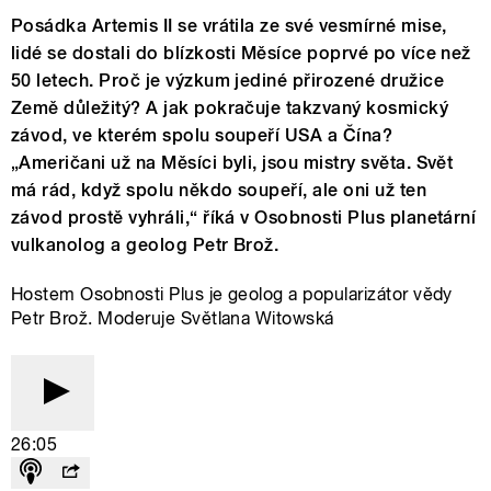
Posádka Artemis II se vrátila ze své vesmírné mise,
lidé se dostali do blízkosti Měsíce poprvé po více než
50 letech. Proč je výzkum jediné přirozené družice
Země důležitý? A jak pokračuje takzvaný kosmický
závod, ve kterém spolu soupeří USA a Čína?
„Američani už na Měsíci byli, jsou mistry světa. Svět
má rád, když spolu někdo soupeří, ale oni už ten
závod prostě vyhráli,“ říká v Osobnosti Plus planetární
vulkanolog a geolog Petr Brož.
Hostem Osobnosti Plus je geolog a popularizátor vědy
Petr Brož. Moderuje Světlana Witowská
26:05