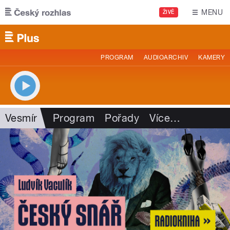
Přejít k hlavnímu obsahu
MENU
ŽIVĚ
PROGRAM
AUDIOARCHIV
KAMERY
Vesmír
Program
Pořady
Více
…