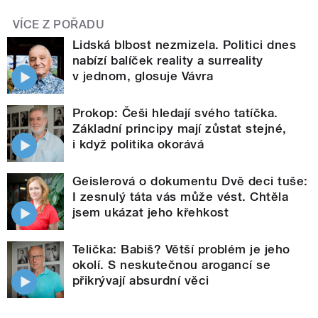
VÍCE Z POŘADU
Lidská blbost nezmizela. Politici dnes
nabízí balíček reality a surreality
v jednom, glosuje Vávra
Prokop: Češi hledají svého tatíčka.
Základní principy mají zůstat stejné,
i když politika okorává
Geislerová o dokumentu Dvě deci tuše:
I zesnulý táta vás může vést. Chtěla
jsem ukázat jeho křehkost
Telička: Babiš? Větší problém je jeho
okolí. S neskutečnou arogancí se
přikrývají absurdní věci