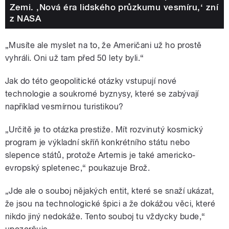
Zemi. ‚Nová éra lidského průzkumu vesmíru,‘ zní
z NASA
„Musíte ale myslet na to, že Američani už ho prostě
vyhráli. Oni už tam před 50 lety byli.“
Jak do této geopolitické otázky vstupují nové
technologie a soukromé byznysy, které se zabývají
například vesmírnou turistikou?
„Určitě je to otázka prestiže. Mít rozvinutý kosmický
program je výkladní skříň konkrétního státu nebo
slepence států, protože Artemis je také americko-
evropský spletenec,“ poukazuje Brož.
„Jde ale o souboj nějakých entit, které se snaží ukázat,
že jsou na technologické špici a že dokážou věci, které
nikdo jiný nedokáže. Tento souboj tu vždycky bude,“