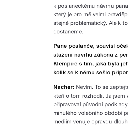
k poslaneckému návrhu pana
který je pro mě velmi pravd
stejně problematický. Ale k t
dostaneme.
Pane poslanče, souvisí oč
stažení návrhu zákona z per
Klempíře s tím, jaká byla jeh
kolik se k němu sešlo přip
Nacher:
Nevím. To se zeptejt
kteří o tom rozhodli. Já jsem
připravoval původní podklady,
minulého volebního období p
médiím věnuje opravdu dlouh