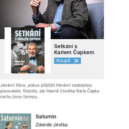
Setkání s
Karlem Čapkem
Koupit
Literární fikce, pokus přiblížit literární nadsázkou
spisovatele, filozofa, ale hlavně člověka Karla Čapka
trochu jinou formou.
Saturnin
Zdeněk Jirotka