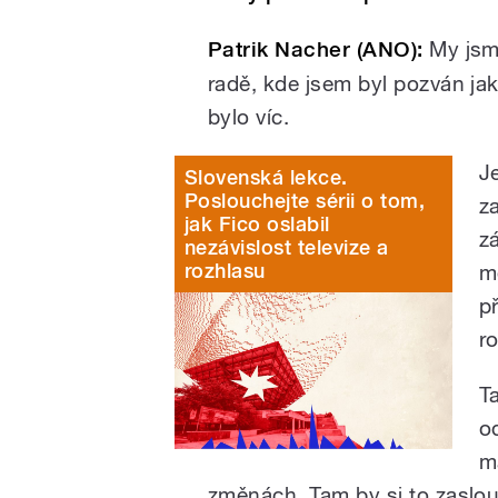
Patrik Nacher (ANO):
My jsme
radě, kde jsem byl pozván ja
bylo víc.
J
Slovenská lekce.
Poslouchejte sérii o tom,
z
jak Fico oslabil
z
nezávislost televize a
rozhlasu
m
p
r
T
o
m
změnách. Tam by si to zaslo