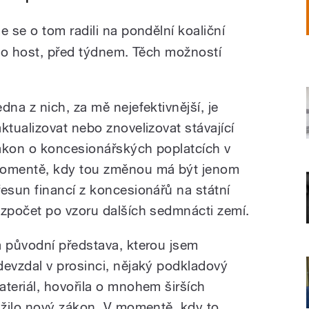
 se o tom radili na pondělní koaliční
ko host, před týdnem. Těch možností
edna z nich, za mě nejefektivnější, je
aktualizovat nebo znovelizovat stávající
ákon o koncesionářských poplatcích v
omentě, kdy tou změnou má být jenom
řesun financí z koncesionářů na státní
ozpočet po vzoru dalších sedmnácti zemí.
a původní představa, kterou jsem
devzdal v prosinci, nějaký podkladový
ateriál, hovořila o mnohem širších
užilo nový zákon. V momentě, kdy to