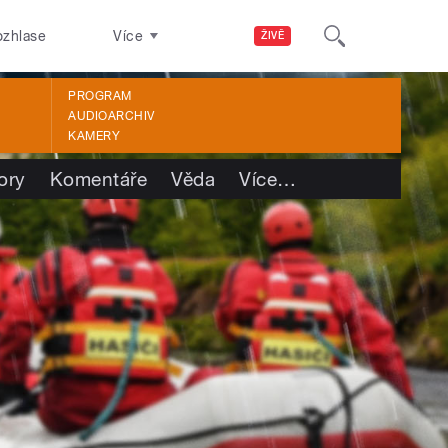
ozhlase
Více
ŽIVĚ
PROGRAM
AUDIOARCHIV
KAMERY
ory
Komentáře
Věda
Více
…