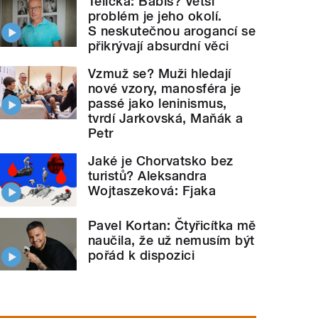
Telička: Babiš? Větší
problém je jeho okolí.
S neskutečnou arogancí se
přikrývají absurdní věci
Vzmuž se? Muži hledají
nové vzory, manosféra je
passé jako leninismus,
tvrdí Jarkovská, Maňák a
Petr
Jaké je Chorvatsko bez
turistů? Aleksandra
Wojtaszeková: Fjaka
Pavel Kortan: Čtyřicítka mě
naučila, že už nemusím být
pořád k dispozici