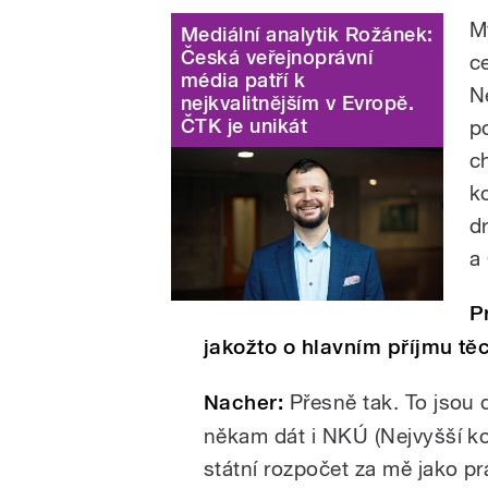
My
Mediální analytik Rožánek:
Česká veřejnoprávní
c
média patří k
Ne
nejkvalitnějším v Evropě.
ČTK je unikát
p
c
k
d
a
P
jakožto o hlavním příjmu těc
Nacher:
Přesně tak. To jsou 
někam dát i NKÚ (Nejvyšší ko
státní rozpočet za mě jako pr