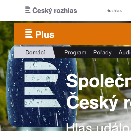
Přejít k hlavnímu obsahu
iRozhlas
Domácí
Program
Pořady
Audi