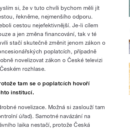
slím si, že v tuto chvíli bychom měli jít
estou, řekněme, nejmenšího odporu.
boli cestou nejefektivnější. Je-li cílem
ouze a jen změna financování, tak v té
hvíli stačí skutečně změnit jenom zákon o
oncesionářských poplatcích, případně
robně novelizovat zákon o České televizi
 Českém rozhlase.
rotože tam se o poplatcích hovoří
hto institucí.
drobné novelizace. Možná si zaslouží tam
ntrolní úřad). Samotné navázání na
ávního laika nestačí, protože Česká