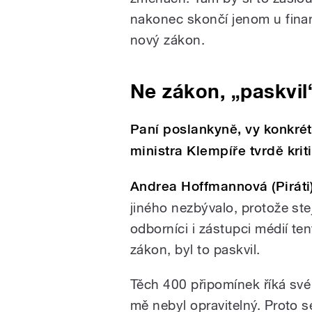
nakonec skončí jenom u fina
nový zákon.
Ne zákon, „paskvil
Paní poslankyně, vy konkrét
ministra Klempíře tvrdě krit
Andrea Hoffmannová (Piráti
jiného nezbývalo, protože stej
odborníci i zástupci médií ten
zákon, byl to paskvil.
Těch 400 připomínek říká své
mě nebyl opravitelný. Proto