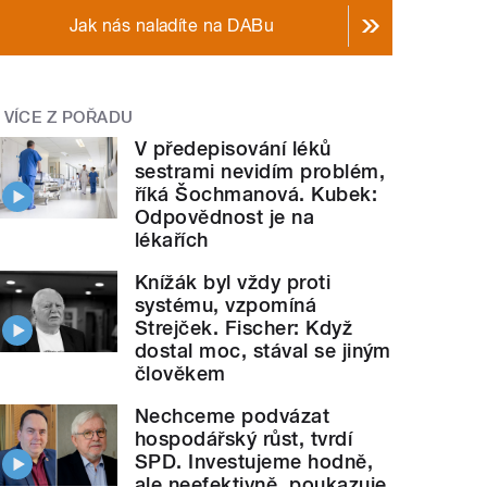
Jak nás naladíte na DABu
VÍCE Z POŘADU
V předepisování léků
sestrami nevidím problém,
říká Šochmanová. Kubek:
Odpovědnost je na
lékařích
Knížák byl vždy proti
systému, vzpomíná
Strejček. Fischer: Když
dostal moc, stával se jiným
člověkem
Nechceme podvázat
hospodářský růst, tvrdí
SPD. Investujeme hodně,
ale neefektivně, poukazuje