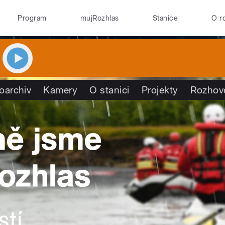
Program
mujRozhlas
Stanice
O r
oarchiv
Kamery
O stanici
Projekty
Rozhov