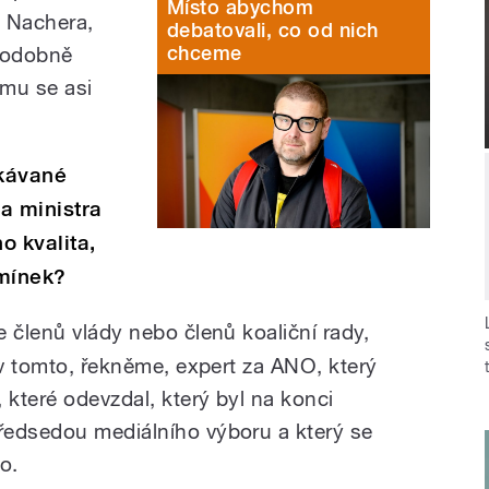
Místo abychom
 Nachera,
debatovali, co od nich
chceme
ěpodobně
omu se asi
ekávané
a ministra
o kvalita,
omínek?
e členů vlády nebo členů koaliční rady,
 v tomto, řekněme, expert za ANO, který
 které odevzdal, který byl na konci
ředsedou mediálního výboru a který se
o.