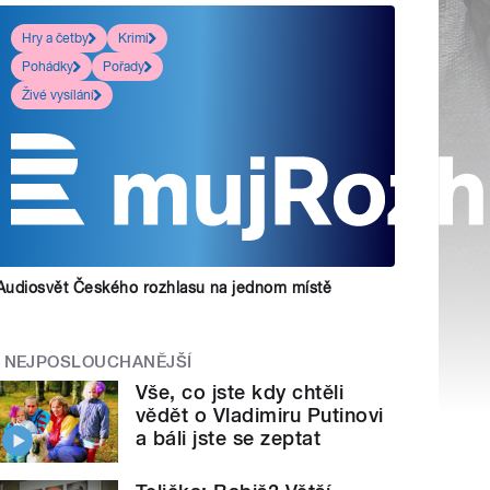
Hry a četby
Krimi
Pohádky
Pořady
Živé vysílání
Audiosvět Českého rozhlasu na jednom místě
NEJPOSLOUCHANĚJŠÍ
Vše, co jste kdy chtěli
vědět o Vladimiru Putinovi
a báli jste se zeptat