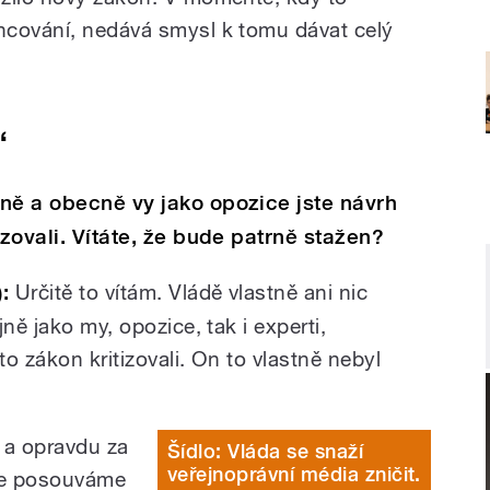
ncování, nedává smysl k tomu dávat celý
“
ně a obecně vy jako opozice jste návrh
izovali. Vítáte, že bude patrně stažen?
):
Určitě to vítám. Vládě vlastně ani nic
ně jako my, opozice, tak i experti,
to zákon kritizovali. On to vlastně nebyl
 a opravdu za
Šídlo: Vláda se snaží
veřejnoprávní média zničit.
 se posouváme