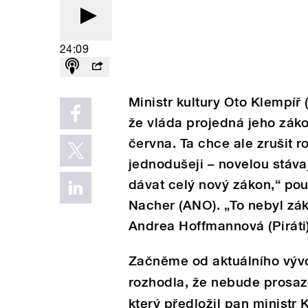
24:09
Ministr kultury Oto Klempíř 
že vláda projedná jeho záko
června. Ta chce ale zrušit r
jednodušeji – novelou stávaj
dávat celý nový zákon,“ pou
Nacher (ANO). „To nebyl zák
Andrea Hoffmannová (Piráti)
Začněme od aktuálního vývoj
rozhodla, že nebude prosaz
který předložil pan ministr 