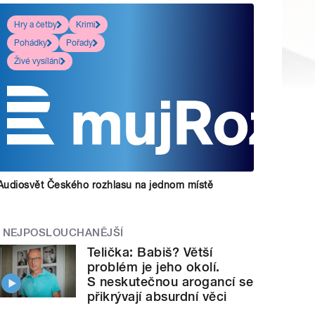
Hry a četby
Krimi
Pohádky
Pořady
Živé vysílání
Audiosvět Českého rozhlasu na jednom místě
NEJPOSLOUCHANĚJŠÍ
Telička: Babiš? Větší
problém je jeho okolí.
S neskutečnou arogancí se
přikrývají absurdní věci