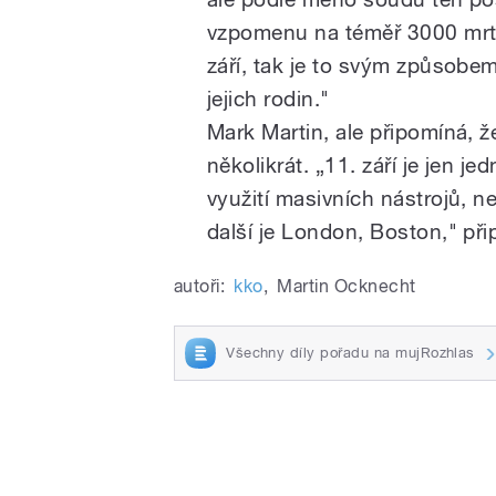
vzpomenu na téměř 3000 mrtv
září, tak je to svým způsobe
jejich rodin."
Mark Martin, ale připomíná, ž
několikrát. „11. září je jen j
využití masivních nástrojů, neo
další je London, Boston," př
autoři:
kko
,
Martin Ocknecht
Všechny díly pořadu na mujRozhlas