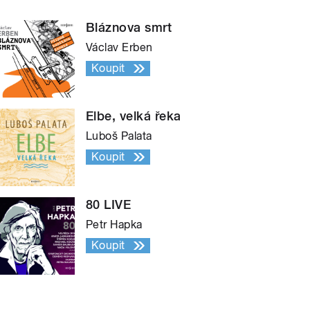
Bláznova smrt
Václav Erben
Koupit
Elbe, velká řeka
Luboš Palata
Koupit
80 LIVE
Petr Hapka
Koupit