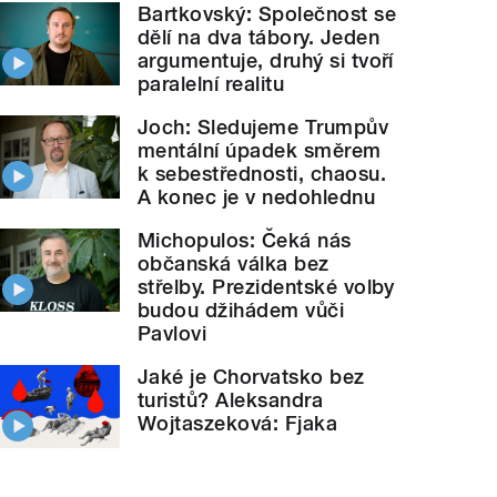
Bartkovský: Společnost se
dělí na dva tábory. Jeden
argumentuje, druhý si tvoří
paralelní realitu
Joch: Sledujeme Trumpův
mentální úpadek směrem
k sebestřednosti, chaosu.
A konec je v nedohlednu
Michopulos: Čeká nás
občanská válka bez
střelby. Prezidentské volby
budou džihádem vůči
Pavlovi
Jaké je Chorvatsko bez
turistů? Aleksandra
Wojtaszeková: Fjaka