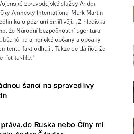
 Vojenské zpravodajské služby Andor
očky Amnesty International Mark Martin
chnika o poznání smířlivěji. „Z hlediska
me, že Národní bezpečnostní agentura
 občanů na americké občany a občany
tento fakt odhalil. Takže se dá říct, že
 říct takhle."
dnou šanci na spravedlivý
in
, práva,do Ruska nebo Ćíny mi