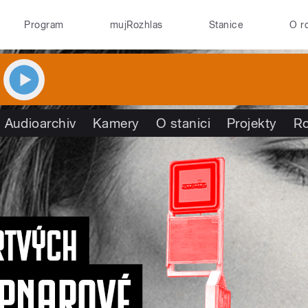
Program
mujRozhlas
Stanice
O r
Audioarchiv
Kamery
O stanici
Projekty
R