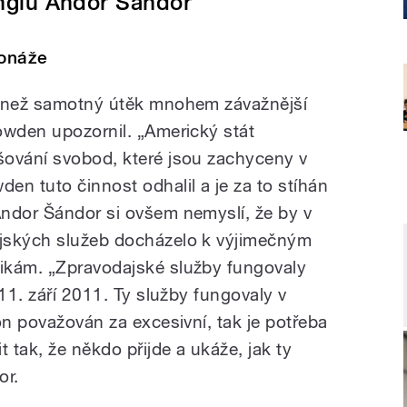
inglu Andor Šándor
ionáže
c než samotný útěk mnohem závažnější
owden upozornil. „Americký stát
šování svobod, které jsou zachyceny v
en tuto činnost odhalil a je za to stíhán
ndor Šándor si ovšem nemyslí, že by v
jských služeb docházelo k výjimečným
ikám. „Zpravodajské služby fungovaly
 11. září 2011. Ty služby fungovaly v
on považován za excesivní, tak je potřeba
 tak, že někdo přijde a ukáže, jak ty
or.