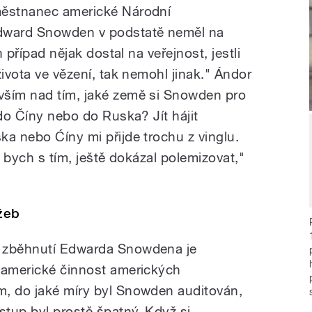
městnanec americké Národní
Edward Snowden v podstatě neměl na
n případ nějak dostal na veřejnost, jestli
života ve vězení, tak nemohl jinak." Ándor
vším nad tím, jaké země si Snowden pro
 do Číny nebo do Ruska? Jít hájit
ka nebo Ćíny mi přijde trochu z vinglu.
k bych s tím, ještě dokázal polemizovat,"
žeb
e zběhnutí Edwarda Snowdena je
 americké činnost amerických
m, do jaké míry byl Snowden auditován,
tup byl prostě špatný. Když si