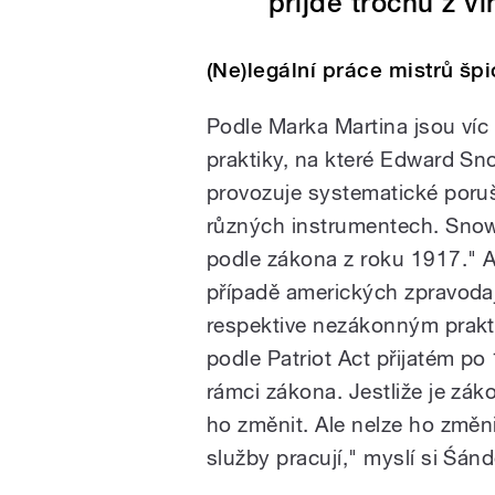
přijde trochu z v
(Ne)legální práce mistrů šp
Podle Marka Martina jsou ví
praktiky, na které Edward Sn
provozuje systematické poru
různých instrumentech. Snowd
podle zákona z roku 1917." A
případě amerických zpravoda
respektive nezákonným prakt
podle Patriot Act přijatém po
rámci zákona. Jestliže je zák
ho změnit. Ale nelze ho změnit
služby pracují," myslí si Śánd