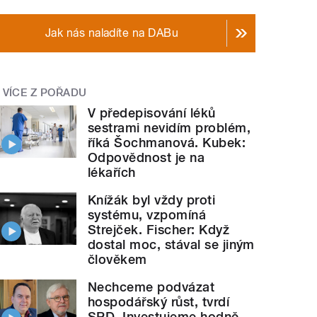
Jak nás naladíte na DABu
VÍCE Z POŘADU
V předepisování léků
sestrami nevidím problém,
říká Šochmanová. Kubek:
Odpovědnost je na
lékařích
Knížák byl vždy proti
systému, vzpomíná
Strejček. Fischer: Když
dostal moc, stával se jiným
člověkem
Nechceme podvázat
hospodářský růst, tvrdí
SPD. Investujeme hodně,