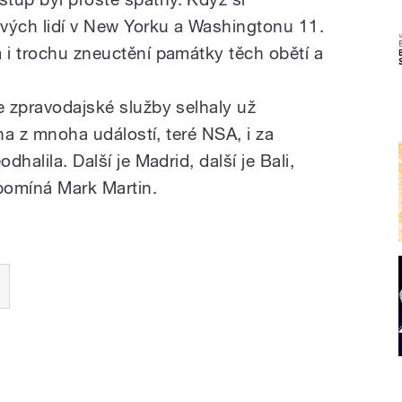
ých lidí v New Yorku a Washingtonu 11.
m i trochu zneuctění památky těch obětí a
e zpravodajské služby selhaly už
edna z mnoha událostí, teré NSA, i za
dhalila. Další je Madrid, další je Bali,
ipomíná Mark Martin.