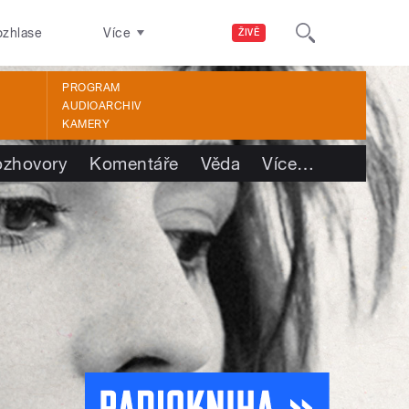
ozhlase
Více
ŽIVĚ
PROGRAM
AUDIOARCHIV
KAMERY
ozhovory
Komentáře
Věda
Více
…