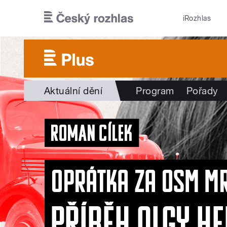
Přejít k hlavnímu obsahu
iRozhlas
Aktuální dění
Program
Pořady