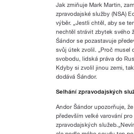
Jak zmiňuje Mark Martin, za
zpravodajské služby (NSA) 
výběr. „Jestli chtěl, aby se te
nechtěl strávit zbytek svého 
Śándor se pozastavuje přede
svůj útek zvolil. „Proč musel
svobodu, lidská práva do Rus
Kdyby si zvolil jinou zemi, ta
dodává Śándor.
Selhání zpravodajských slu
Andor Šándor upozorňuje, ž
především velké varování pro
zpravodajských služeb.„Neví
ale podle mého soudu ten pos