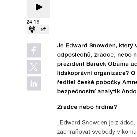
24:19
Je Edward Snowden, který vy
odposlechů, zrádce, nebo 
prezident Barack Obama uděl
lidskoprávní organizace? O 
ředitel české pobočky Amne
bezpečnostní analytik Ando
Zrádce nebo hrdina?
„Edward Snowden je zrádce
zachraňovat svobody v komuni