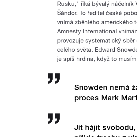
Rusku," říká bývalý náčelník
Šándor. To ředitel české pob
vnímá zběhlého amerického te
Amnesty International vnímá
provozuje systematický sběr
celého světa. Edward Snowden 
je spíš hrdina, když to musíme
Snowden nemá žá
proces Mark Mart
Jít hájit svobodu