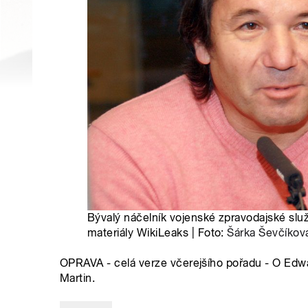
Bývalý náčelník vojenské zpravodajské sl
materiály WikiLeaks | Foto:
Šárka Ševčíkov
OPRAVA - celá verze včerejšího pořadu - O Edw
Martin.