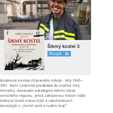
Šikmý kostel 3
Koupit
Románová kronika ztraceného města - léta 1945–
1961. Karin Lednická předkládá do značné míry
převratný, dosavadní paradigma měnící obraz
hornického regionu, jehož zahlazenou historii stále
překrývá tlustá vrstva mýtů a zakořeněných
stereotypů o „černé zemi a rudém kraji“.