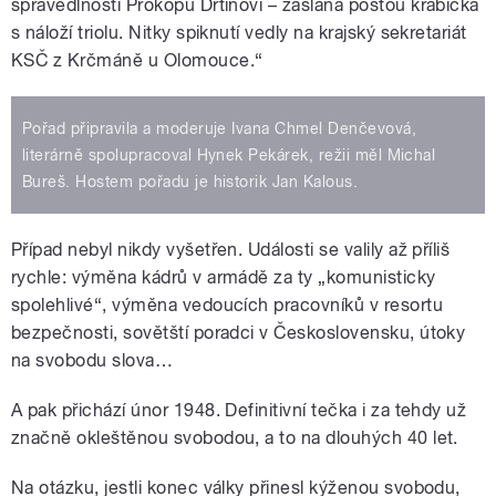
spravedlnosti Prokopu Drtinovi – zaslána poštou krabička
s náloží triolu. Nitky spiknutí vedly na krajský sekretariát
KSČ z Krčmáně u Olomouce.“
Pořad připravila a moderuje Ivana Chmel Denčevová,
literárně spolupracoval Hynek Pekárek, režii měl Michal
Bureš. Hostem pořadu je historik Jan Kalous.
Případ nebyl nikdy vyšetřen. Události se valily až příliš
rychle: výměna kádrů v armádě za ty „komunisticky
spolehlivé“, výměna vedoucích pracovníků v resortu
bezpečnosti, sovětští poradci v Československu, útoky
na svobodu slova…
A pak přichází únor 1948. Definitivní tečka i za tehdy už
značně okleštěnou svobodou, a to na dlouhých 40 let.
Na otázku, jestli konec války přinesl kýženou svobodu,