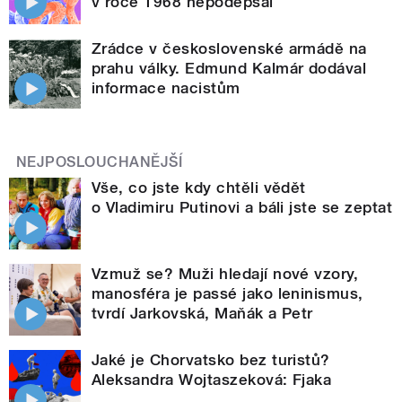
v roce 1968 nepodepsal
Zrádce v československé armádě na
prahu války. Edmund Kalmár dodával
informace nacistům
NEJPOSLOUCHANĚJŠÍ
Vše, co jste kdy chtěli vědět
o Vladimiru Putinovi a báli jste se zeptat
Vzmuž se? Muži hledají nové vzory,
manosféra je passé jako leninismus,
tvrdí Jarkovská, Maňák a Petr
Jaké je Chorvatsko bez turistů?
Aleksandra Wojtaszeková: Fjaka