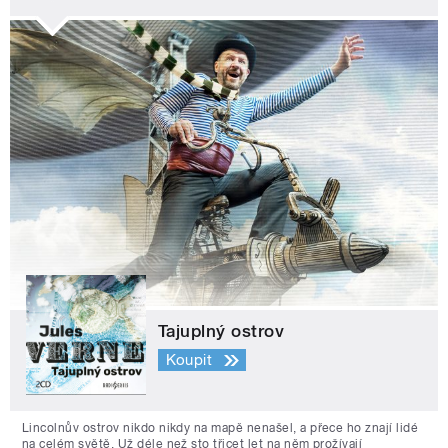
Tajuplný ostrov
Koupit
Lincolnův ostrov nikdo nikdy na mapě nenašel, a přece ho znají lidé
na celém světě. Už déle než sto třicet let na něm prožívají