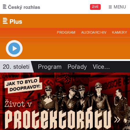
Přejít k hlavnímu obsahu
MENU
ŽIVĚ
PROGRAM
AUDIOARCHIV
KAMERY
20. století
Program
Pořady
Více
…