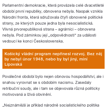
Parlamentní demokracie, která provázela celé dvacetileté
období první republiky, obnovena nebyla. Naopak vznikla
Národní fronta, která sdružovala čtyři obnovené politické
strany, ze kterých pouze jedna byla nesocialistická.
Vlivná prvorepubliková strana – agrárníci – obnovena
nebyla. Pod záminkou její „odpovědnosti“ za události
vedoucí ke konci Československa.
Košický vládní program nepřinesl rozvoj. Bez něj
by nebyl únor 1948, nebo by byl jiný, míní
Lipovská
Poválečné období bylo nejen obnovou hospodářství, ale i
snahou vyrovnat se s obdobím nacismu. Zasedaly
retribuční soudy, ale i tam se objevovala různá politicky
motivovaná a lživá obvinění.
„Nejznámější je příklad národně socialistického politika