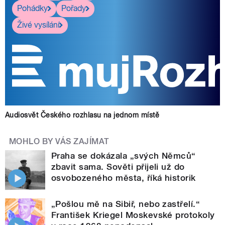
Pohádky
Pořady
Živé vysílání
Audiosvět Českého rozhlasu na jednom místě
MOHLO BY VÁS ZAJÍMAT
Praha se dokázala „svých Němců“
zbavit sama. Sověti přijeli už do
osvobozeného města, říká historik
„Pošlou mě na Sibiř, nebo zastřelí.“
František Kriegel Moskevské protokoly