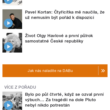
Pavel Kortan: Čtyřicítka mě naučila, že
už nemusím být pořád k dispozici
Život Olgy Havlové a první půlrok
samostatné České republiky
Jak nás naladíte na DABu
VÍCE Z POŘADU
Bylo po půl čtvrté, když se ozval první
výbuch… Za tragédii na dole Pluto
nebyl nikdo potrestán