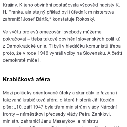
Krajiny. K jeho obvinění postačovala výpověď nacisty K.
H. Franka, ale stejný příklad byl i úředník ministerstva
zahraničí Josef Bártík,“ konstatuje Rokoský.
Ve výčtu projevů omezování svobody můžeme
pokračovat – třeba takové obvinění slovenských politiků
z Demokratické unie. Ti byli v hledáčku komunistů třeba
proto, že v roce 1946 vyhráli volby na Slovensku. A čeští
demokraté mlčeli.
Krabičková aféra
Mezi politicky orientované útoky a skandály je řazena i
takzvaná krabičková aféra, o které historik Jiří Kocián
píše: „10. září 1947 byla třem ministrům vlády Národní
fronty – náměstkovi předsedy vlády Petru Zenklovi,
ministru zahraničí Janu Masarykovi a ministru