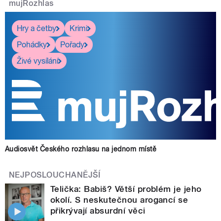
mujRozhlas
Hry a četby
Krimi
Pohádky
Pořady
Živé vysílání
Audiosvět Českého rozhlasu na jednom místě
NEJPOSLOUCHANĚJŠÍ
Telička: Babiš? Větší problém je jeho
okolí. S neskutečnou arogancí se
přikrývají absurdní věci