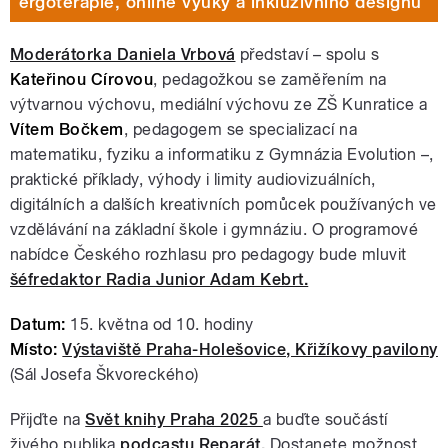
ergoterapie, online výuky a inkluzivního designu
Moderátorka Daniela Vrbová
představí – spolu s
Kateřinou Círovou
, pedagožkou se zaměřením na
výtvarnou výchovu, mediální výchovu ze ZŠ Kunratice a
Vítem Bočkem
, pedagogem se specializací na
matematiku, fyziku a informatiku z Gymnázia Evolution –,
praktické příklady, výhody i limity audiovizuálních,
digitálních a dalších kreativních pomůcek používaných ve
vzdělávání na základní škole i gymnáziu. O programové
nabídce Českého rozhlasu pro pedagogy bude mluvit
šéfredaktor Radia Junior Adam Kebrt.
Datum:
15. května od 10. hodiny
Místo:
Výstaviště Praha-Holešovice, Křižíkovy pavilony
(Sál Josefa Škvoreckého)
Přijďte na
Svět knihy Praha 2025
a buďte součástí
živého publika
podcastu Reparát
.
Dostanete možnost