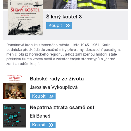
Šikmý kostel 3
Koupit
Románová kronika ztraceného města - léta 1945–1961. Karin
Lednická předkládá do značné míry převratný, dosavadní paradigma
měnící obraz hornického regionu, jehož zahlazenou historii stále
překrývá tlustá vrstva mýtů a zakořeněných stereotypů o „černé
zemi a rudém kraji“.
Babské rady ze života
Jaroslava Vykoupilová
Koupit
Nepatrná ztráta osamělosti
Eli Beneš
Koupit