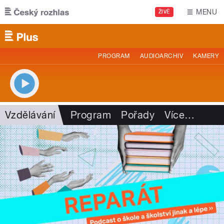
Přejít k hlavnímu obsahu
MENU
ŽIVĚ
PROGRAM
AUDIOARCHIV
KAMERY
Vzdělávání
Program
Pořady
Více
…