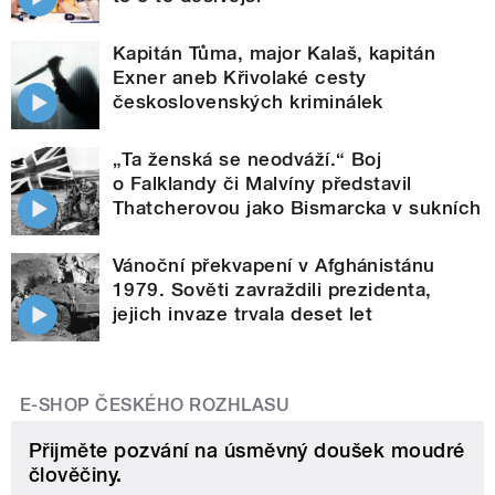
Kapitán Tůma, major Kalaš, kapitán
Exner aneb Křivolaké cesty
československých kriminálek
„Ta ženská se neodváží.“ Boj
o Falklandy či Malvíny představil
Thatcherovou jako Bismarcka v sukních
Vánoční překvapení v Afghánistánu
1979. Sověti zavraždili prezidenta,
jejich invaze trvala deset let
E-SHOP ČESKÉHO ROZHLASU
Přijměte pozvání na úsměvný doušek moudré
člověčiny.