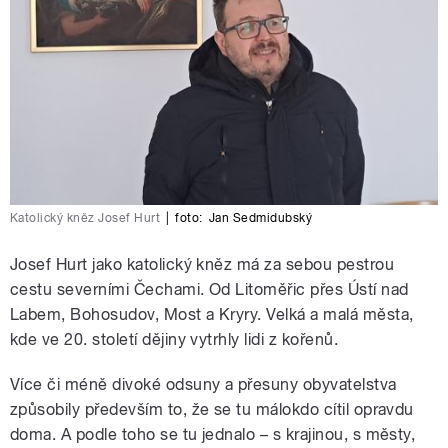
Katolický kněz Josef Hurt
|
foto:
Jan Sedmidubský
Josef Hurt jako katolický kněz má za sebou pestrou
cestu severními Čechami. Od Litoměřic přes Ústí nad
Labem, Bohosudov, Most a Kryry. Velká a malá města,
kde ve 20. století dějiny vytrhly lidi z kořenů.
Více či méně divoké odsuny a přesuny obyvatelstva
způsobily především to, že se tu málokdo cítil opravdu
doma. A podle toho se tu jednalo – s krajinou, s městy,