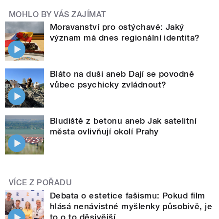
MOHLO BY VÁS ZAJÍMAT
Moravanství pro ostýchavé: Jaký
význam má dnes regionální identita?
Bláto na duši aneb Dají se povodně
vůbec psychicky zvládnout?
Bludiště z betonu aneb Jak satelitní
města ovlivňují okolí Prahy
VÍCE Z POŘADU
Debata o estetice fašismu: Pokud film
hlásá nenávistné myšlenky působivě, je
to o to děsivější