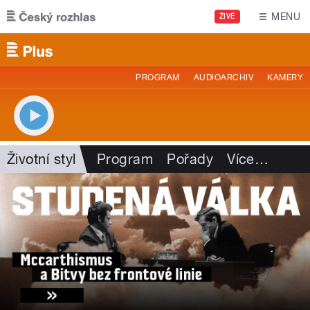
Přejít k hlavnímu obsahu
MENU
ŽIVĚ
PROGRAM
AUDIOARCHIV
KAMERY
Životní styl
Program
Pořady
Více
…