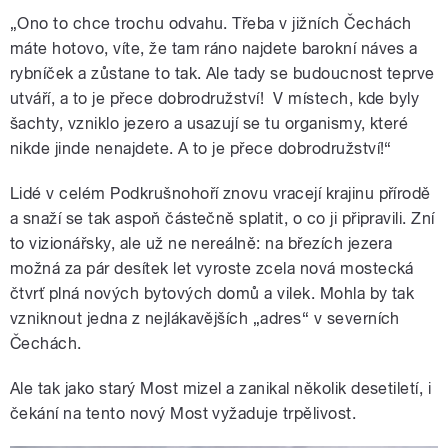
„Ono to chce trochu odvahu. Třeba v jižních Čechách
máte hotovo, víte, že tam ráno najdete barokní náves a
rybníček a zůstane to tak. Ale tady se budoucnost teprve
utváří, a to je přece dobrodružství! V místech, kde byly
šachty, vzniklo jezero a usazují se tu organismy, které
nikde jinde nenajdete. A to je přece dobrodružství!“
Lidé v celém Podkrušnohoří znovu vracejí krajinu přírodě
a snaží se tak aspoň částečně splatit, o co ji připravili. Zní
to vizionářsky, ale už ne nereálně: na březích jezera
možná za pár desítek let vyroste zcela nová mostecká
čtvrť plná nových bytových domů a vilek. Mohla by tak
vzniknout jedna z nejlákavějších „adres“ v severních
Čechách.
Ale tak jako starý Most mizel a zanikal několik desetiletí, i
čekání na tento nový Most vyžaduje trpělivost.