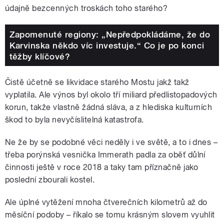
údajně bezcenných troskách toho starého?
Zapomenuté regiony: „Nepředpokládáme, že do
Karvinska někdo víc investuje.“ Co je po konci
těžby klíčové?
Čistě účetně se likvidace starého Mostu jakž takž
vyplatila. Ale výnos byl okolo tří miliard předlistopadových
korun, takže vlastně žádná sláva, a z hlediska kulturních
škod to byla nevyčíslitelná katastrofa.
Ne že by se podobné věci neděly i ve světě, a to i dnes –
třeba porýnská vesnička Immerath padla za oběť důlní
činnosti ještě v roce 2018 a taky tam příznačně jako
poslední zbourali kostel.
Ale úplné vytěžení mnoha čtverečních kilometrů až do
měsíční podoby – říkalo se tomu krásným slovem vyuhlit