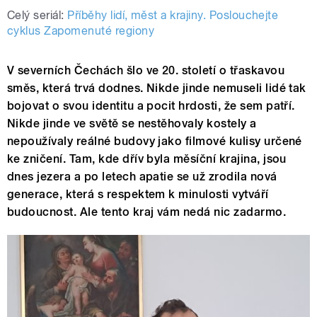
Celý seriál:
Příběhy lidí, měst a krajiny. Poslouchejte
cyklus Zapomenuté regiony
V severních Čechách šlo ve 20. století o třaskavou
směs, která trvá dodnes. Nikde jinde nemuseli lidé tak
bojovat o svou identitu a pocit hrdosti, že sem patří.
Nikde jinde ve světě se nestěhovaly kostely a
nepoužívaly reálné budovy jako filmové kulisy určené
ke zničení. Tam, kde dřív byla měsíční krajina, jsou
dnes jezera a po letech apatie se už zrodila nová
generace, která s respektem k minulosti vytváří
budoucnost. Ale tento kraj vám nedá nic zadarmo.