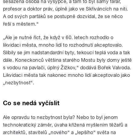
sesazená osoba na výsypce, a tam to byl samý farář,
profesor a doktor práv, úplně jako ve Skřiváncích na niti.
A od svých parťáků se postupně dozvídal, že se něco
řeší s městem.“
„Ale je nutné říct, že když v 60. letech rozhodlo o
likvidaci města, mnoho lidí to rozhodnutí akceptovalo.
Slíbily se jim nadstandardní byty, tekoucí teplá voda a tak
dále. Koneckonců většina starého Mostu byly domy ještě
s vodou na pavlači, úplný Žižkov,“ dodává Bořek Valvoda.
Likvidaci města tak nakonec mnoho lidí akceptovalo jako
„nezbytnost“.
Co se nedá vyčíslit
Ale opravdu to nezbytnost byla? Nebo to byl jenom
technokratický záměr, úvaha křížená myšlením těžařů a
architektů, stavitelů „nového“ a „lepšího“ světa na