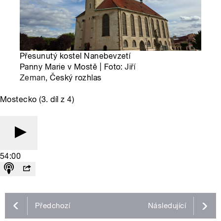
Přesunutý kostel Nanebevzetí
Panny Marie v Mostě | Foto:
Jiří
Zeman
, Český rozhlas
Mostecko (3. díl z 4)
54:00
Předchozí
Následující