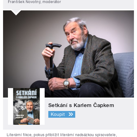
František Novotný, moderátor
Setkání s Karlem Čapkem
Koupit
Literární fikce, pokus přiblížit literární nadsázkou spisovatele,