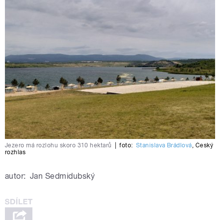
Jezero má rozlohu skoro 310 hektarů
|
foto:
Stanislava Brádlová
,
Český
rozhlas
autor:
Jan Sedmidubský