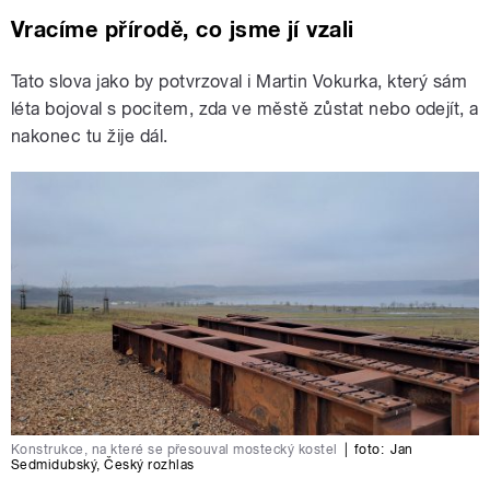
Vracíme přírodě, co jsme jí vzali
Tato slova jako by potvrzoval i Martin Vokurka, který sám
léta bojoval s pocitem, zda ve městě zůstat nebo odejít, a
nakonec tu žije dál.
Konstrukce, na které se přesouval mostecký kostel
|
foto:
Jan
Sedmidubský
,
Český rozhlas