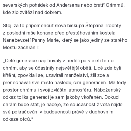
severských pohádek od Andersena nebo bratří Grimmů,
kde zlo zvítězí nad dobrem.
Stojí za to připomenout slova biskupa Štěpána Trochty
z poslední mše konané před přestěhováním kostela
Nanebevzetí Panny Marie, který se jako jediný ze starého
Mostu zachránil:
„Celé generace naplňovaly v neděli po staletí tento
chrám, aby se účastnily nejsvětější oběti. Lidé zde byli
křtění, zpovídali se, uzavírali manželství, žili zde a
přenechávali své místo následujícím generacím. Má tedy
prostor chrámu i svoji zvláštní atmosféru. Náboženský
odkaz tolika generací je sem jakoby vkořeněn. Dokud
chrám bude stát, je naděje, že současnost života najde
své pokračování v budoucnosti právě v duchovním
odkaze otců.“