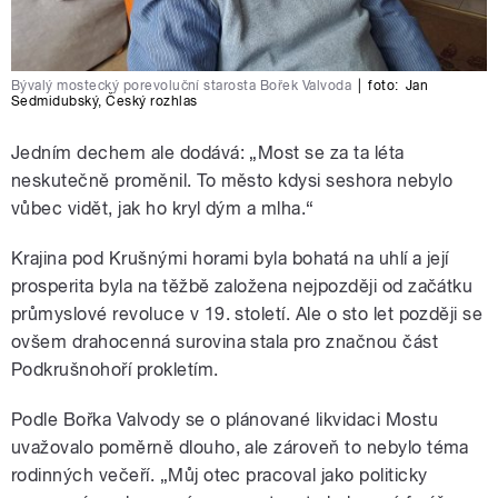
Bývalý mostecký porevoluční starosta Bořek Valvoda
|
foto:
Jan
Sedmidubský
,
Český rozhlas
Jedním dechem ale dodává: „Most se za ta léta
neskutečně proměnil. To město kdysi seshora nebylo
vůbec vidět, jak ho kryl dým a mlha.“
Krajina pod Krušnými horami byla bohatá na uhlí a její
prosperita byla na těžbě založena nejpozději od začátku
průmyslové revoluce v 19. století. Ale o sto let později se
ovšem drahocenná surovina stala pro značnou část
Podkrušnohoří prokletím.
Podle Bořka Valvody se o plánované likvidaci Mostu
uvažovalo poměrně dlouho, ale zároveň to nebylo téma
rodinných večeří. „Můj otec pracoval jako politicky