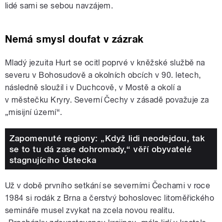
lidé sami se sebou navzájem.
Nemá smysl doufat v zázrak
Mladý jezuita Hurt se ocitl poprvé v kněžské službě na
severu v Bohosudově a okolních obcích v 90. letech,
následně sloužil i v Duchcově, v Mostě a okolí a
v městečku Kryry. Severní Čechy v zásadě považuje za
„misijní území“.
Zapomenuté regiony: „Když lidi neodejdou, tak
se to tu dá zase dohromady,“ věří obyvatelé
stagnujícího Ústecka
Už v době prvního setkání se severními Čechami v roce
1984 si rodák z Brna a čerstvý bohoslovec litoměřického
semináře musel zvykat na zcela novou realitu.