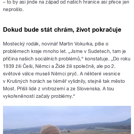
– to by asi jinde na západ od našich hranice asi přece jen
neprošlo.
Dokud bude stát chrám, život pokračuje
Mostecký rodák, novinář Martin Vokurka, píše o
problémech kraje mnoho let. „Jsme v Sudetech, tam je
příčina našich sociálních problémů,“ konstatuje. „Do roku
1939 žili Češi, Němci a Židé žili společně, ale po 2.
světové válce museli Němci pryč. A některé vesnice
v Krušných horách se téměř vylidnily, stejně tak město
Most. Přišli lidé z vnitrozemí a ze Slovenska. A tou
vykořeněností začaly problémy.“