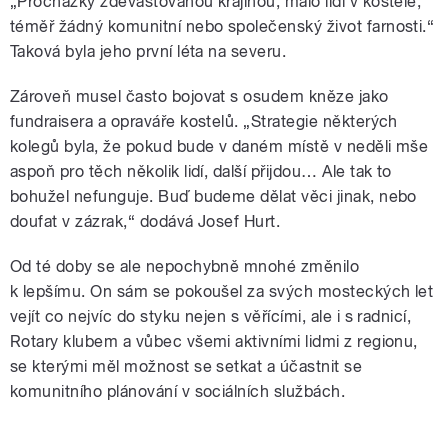
„Procházky zdevastovanou krajinou, málo lidí v kostele,
téměř žádný komunitní nebo společenský život farnosti.“
Taková byla jeho první léta na severu.
Zároveň musel často bojovat s osudem kněze jako
fundraisera a opraváře kostelů. „Strategie některých
kolegů byla, že pokud bude v daném místě v neděli mše
aspoň pro těch několik lidí, další přijdou… Ale tak to
bohužel nefunguje. Buď budeme dělat věci jinak, nebo
doufat v zázrak,“ dodává Josef Hurt.
Od té doby se ale nepochybně mnohé změnilo
k lepšímu. On sám se pokoušel za svých mosteckých let
vejít co nejvíc do styku nejen s věřícími, ale i s radnicí,
Rotary klubem a vůbec všemi aktivními lidmi z regionu,
se kterými měl možnost se setkat a účastnit se
komunitního plánování v sociálních službách.