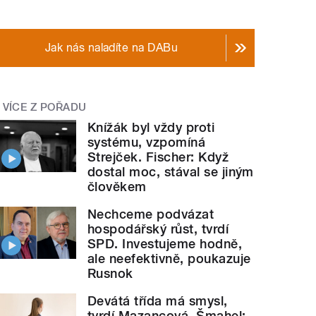
Jak nás naladíte na DABu
VÍCE Z POŘADU
Knížák byl vždy proti
systému, vzpomíná
Strejček. Fischer: Když
dostal moc, stával se jiným
člověkem
Nechceme podvázat
hospodářský růst, tvrdí
SPD. Investujeme hodně,
ale neefektivně, poukazuje
Rusnok
Devátá třída má smysl,
tvrdí Mazancová. Šmahel: