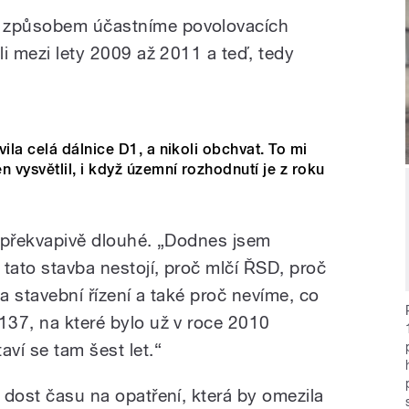
m způsobem účastníme povolovacích
ili mezi lety 2009 až 2011 a teď, tedy
la celá dálnice D1, a nikoli obchvat. To mi
vysvětlil, i když územní rozhodnutí je z roku
j překvapivě dlouhé. „Dodnes jsem
tato stavba nestojí, proč mlčí ŘSD, proč
 a stavební řízení a také proč nevíme, co
137, na které bylo už v roce 2010
aví se tam šest let.“
l dost času na opatření, která by omezila