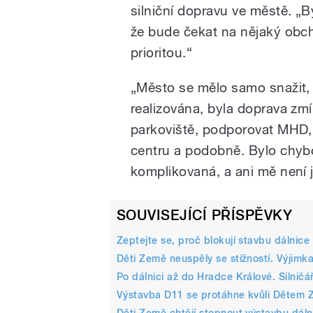
silniční dopravu ve městě. „B
že bude čekat na nějaký obch
prioritou.“
„Město se mělo samo snažit,
realizována, byla doprava zm
parkoviště, podporovat MHD, 
centru a podobně. Bylo chybo
komplikovaná, a ani mě není j
SOUVISEJÍCÍ PŘÍSPĚVKY
Zeptejte se, proč blokují stavbu dálnice
Děti Země neuspěly se stížností. Výjimka
Po dálnici až do Hradce Králové. Silničá
Výstavba D11 se protáhne kvůli Dětem Ze