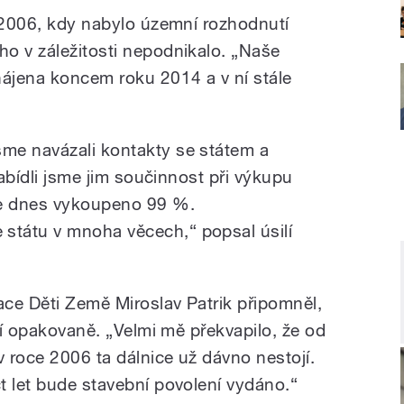
u 2006, kdy nabylo územní rozhodnutí
o v záležitosti nepodnikalo. „Naše
hájena koncem roku 2014 a v ní stále
me navázali kontakty se státem a
nabídli jsme jim součinnost při výkupu
je dnes vykoupeno 99 %.
tátu v mnoha věcech,“ popsal úsilí
ce Děti Země Miroslav Patrik připomněl,
ají opakovaně. „Velmi mě překvapilo, že od
 roce 2006 ta dálnice už dávno nestojí.
t let bude stavební povolení vydáno.“