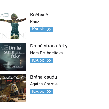
Kněhyně
Kaczi
Koupit
Druhá strana řeky
Nora Eckhardtová
Koupit
Brána osudu
Agatha Christie
Koupit