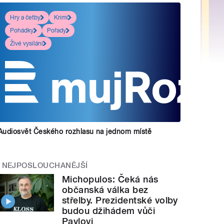
Hry a četby
Krimi
Pohádky
Pořady
Živé vysílání
Audiosvět Českého rozhlasu na jednom místě
NEJPOSLOUCHANĚJŠÍ
Michopulos: Čeká nás
občanská válka bez
střelby. Prezidentské volby
budou džihádem vůči
Pavlovi