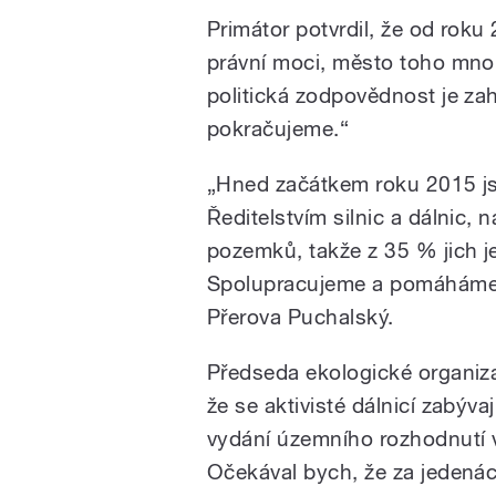
Primátor potvrdil, že od rok
právní moci, město toho mnoh
politická zodpovědnost je za
pokračujeme.“
„Hned začátkem roku 2015 js
Ředitelstvím silnic a dálnic, 
pozemků, takže z 35 % jich 
Spolupracujeme a pomáháme s
Přerova Puchalský.
Předseda ekologické organiza
že se aktivisté dálnicí zabýv
vydání územního rozhodnutí v
Očekával bych, že za jedenác