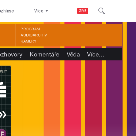
ozhlase
Více
ŽIVĚ
PROGRAM
AUDIOARCHIV
KAMERY
ozhovory
Komentáře
Věda
Více
…