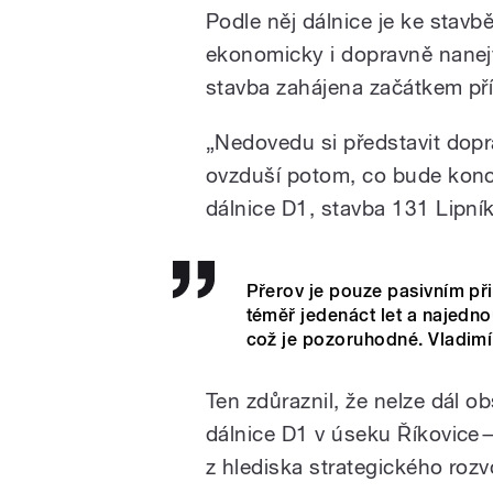
Podle něj dálnice je ke stavb
ekonomicky i dopravně nanej
stavba zahájena začátkem pří
„Nedovedu si představit dopra
ovzduší potom, co bude konc
dálnice D1, stavba 131 Lipní
Přerov je pouze pasivním při
téměř jedenáct let a najedno
což je pozoruhodné. Vladimí
Ten zdůraznil, že nelze dál o
dálnice D1 v úseku Říkovice—P
z hlediska strategického rozvo