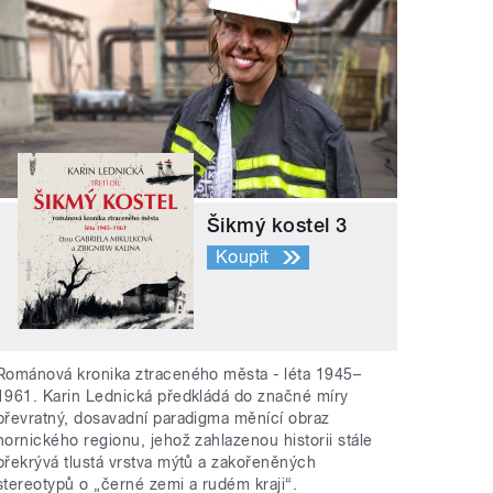
Šikmý kostel 3
Koupit
Románová kronika ztraceného města - léta 1945–
1961. Karin Lednická předkládá do značné míry
převratný, dosavadní paradigma měnící obraz
hornického regionu, jehož zahlazenou historii stále
překrývá tlustá vrstva mýtů a zakořeněných
stereotypů o „černé zemi a rudém kraji“.