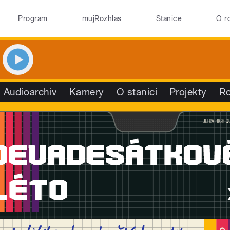
Program
mujRozhlas
Stanice
O r
Audioarchiv
Kamery
O stanici
Projekty
R