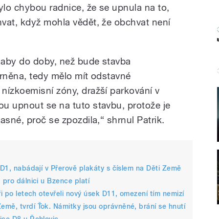
ylo chybou radnice, že se upnula na to,
vat, když mohla vědět, že obchvat není
 aby do doby, než bude stavba
írněna, tedy mělo mít odstavné
nízkoemisní zóny, dražší parkování v
u upnout se na tuto stavbu, protože je
asné, proč se zpozdila,“ shrnul Patrik.
 D1, nabádají v Přerově plakáty s číslem na Děti Země
 pro dálnici u Bzence platí
ři po letech otevřeli nový úsek D11, omezení tím nemizí
mě, tvrdí Ťok. Námitky jsou oprávněné, brání se hnutí