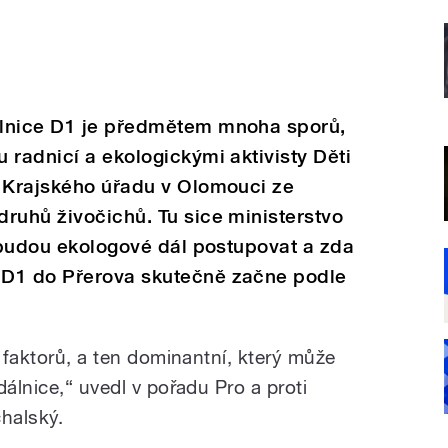
álnice D1 je předmětem mnoha sporů,
 radnicí a ekologickými aktivisty Děti
u Krajského úřadu v Olomouci ze
ruhů živočichů. Tu sice ministerstvo
k budou ekologové dál postupovat a zda
 D1 do Přerova skutečně začne podle
z faktorů, a ten dominantní, který může
dálnice,“ uvedl v pořadu Pro a proti
chalský.