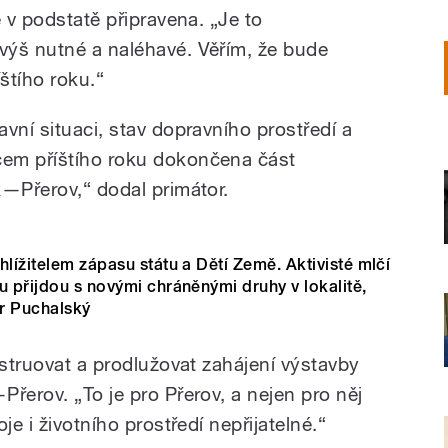
ě v podstatě připravena. „Je to
výš nutné a naléhavé. Věřím, že bude
štího roku.“
vní situaci, stav dopravního prostředí a
em příštího roku dokončena část
k—Přerov,“ dodal primátor.
hlížitelem zápasu státu a Dětí Země. Aktivisté mlčí
u přijdou s novými chráněnými druhy v lokalitě,
r Puchalský
bstruovat a prodlužovat zahájení výstavby
řerov. „To je pro Přerov, a nejen pro něj
je i životního prostředí nepřijatelné.“