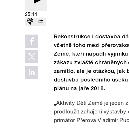
25:44
Rekonstrukce i dostavba d
včetně toho mezi přerovskou
Země, kteří napadli výjimk
zákazu zvláště chráněných d
zamítlo, ale je otázkou, ja
dostavba posledního úseku
plánu na jaře 2018.
„Aktivity Dětí Země je jeden 
prodloužit zahájení výstavby 
primátor Přerova Vladimír Pu