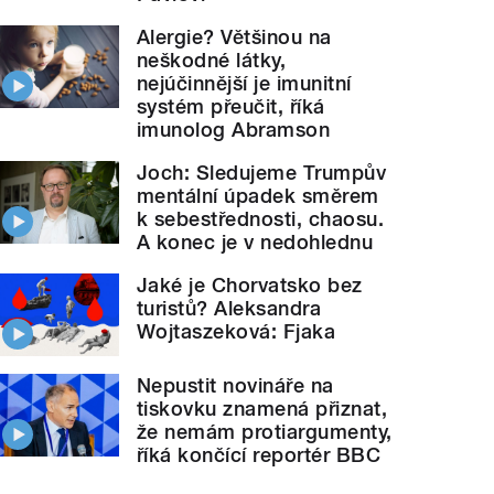
Alergie? Většinou na
neškodné látky,
nejúčinnější je imunitní
systém přeučit, říká
imunolog Abramson
Joch: Sledujeme Trumpův
mentální úpadek směrem
k sebestřednosti, chaosu.
A konec je v nedohlednu
Jaké je Chorvatsko bez
turistů? Aleksandra
Wojtaszeková: Fjaka
Nepustit novináře na
tiskovku znamená přiznat,
že nemám protiargumenty,
říká končící reportér BBC