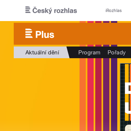
Přejít k hlavnímu obsahu
iRozhlas
Aktuální dění
Program
Pořady