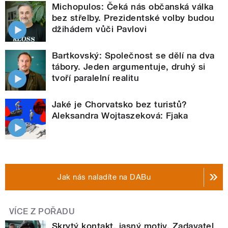
Michopulos: Čeká nás občanská válka
bez střelby. Prezidentské volby budou
džihádem vůči Pavlovi
Bartkovský: Společnost se dělí na dva
tábory. Jeden argumentuje, druhý si
tvoří paralelní realitu
Jaké je Chorvatsko bez turistů?
Aleksandra Wojtaszeková: Fjaka
Jak nás naladíte na DABu
VÍCE Z POŘADU
Skrytý kontakt, jasný motiv. Zadavatel