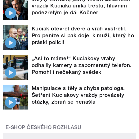
vraždy Kuciaka uniká trestu, hlavním
podezřelým je dál Kočner
Kuciak otevřel dveře a vrah vystřelil.
Pro peníze si pak dojel k muži, který ho
práskl policii
„Asi to máme!“ Kuciakovy vrahy
odhalily kamery a zapomenutý telefon.
Pomohl i nečekaný svědek
Manipulace s těly a chyba patologa.
Šetření Kuciakovy vraždy provázely
otázky, zbraň se nenašla
E-SHOP ČESKÉHO ROZHLASU