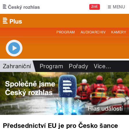
Přejít k hlavnímu obsahu
MENU
ŽIVĚ
PROGRAM
AUDIOARCHIV
KAMERY
Zahraniční
Program
Pořady
Více
…
Předsednictví EU je pro Česko šance