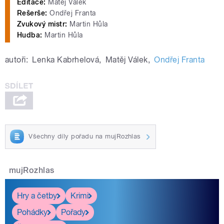
Editace:
Matěj Válek
Rešerše:
Ondřej Franta
Zvukový mistr:
Martin Hůla
Hudba:
Martin Hůla
autoři:
Lenka Kabrhelová
,
Matěj Válek
,
Ondřej Franta
Všechny díly pořadu na mujRozhlas
mujRozhlas
Hry a četby
Krimi
Pohádky
Pořady