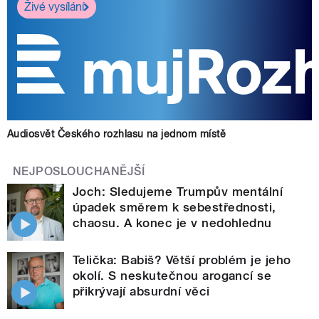
Živé vysílání
Audiosvět Českého rozhlasu na jednom místě
NEJPOSLOUCHANĚJŠÍ
Joch: Sledujeme Trumpův mentální
úpadek směrem k sebestřednosti,
chaosu. A konec je v nedohlednu
Telička: Babiš? Větší problém je jeho
okolí. S neskutečnou arogancí se
přikrývají absurdní věci