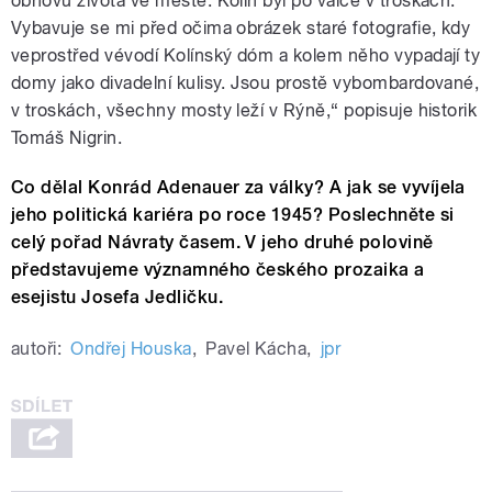
obnovu života ve městě. Kolín byl po válce v troskách.
Vybavuje se mi před očima obrázek staré fotografie, kdy
veprostřed vévodí Kolínský dóm a kolem něho vypadají ty
domy jako divadelní kulisy. Jsou prostě vybombardované,
v troskách, všechny mosty leží v Rýně,“ popisuje historik
Tomáš Nigrin.
Co dělal Konrád Adenauer za války? A jak se vyvíjela
jeho politická kariéra po roce 1945? Poslechněte si
celý pořad Návraty časem. V jeho druhé polovině
představujeme významného českého prozaika a
esejistu Josefa Jedličku.
autoři:
Ondřej Houska
,
Pavel Kácha
,
jpr