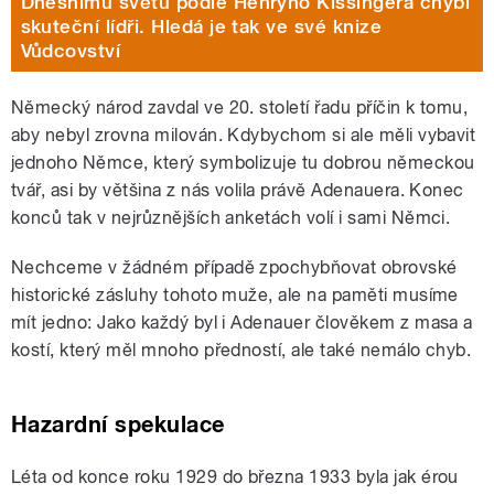
Dnešnímu světu podle Henryho Kissingera chybí
skuteční lídři. Hledá je tak ve své knize
Vůdcovství
Německý národ zavdal ve 20. století řadu příčin k tomu,
aby nebyl zrovna milován. Kdybychom si ale měli vybavit
jednoho Němce, který symbolizuje tu dobrou německou
tvář, asi by většina z nás volila právě Adenauera. Konec
konců tak v nejrůznějších anketách volí i sami Němci.
Nechceme v žádném případě zpochybňovat obrovské
historické zásluhy tohoto muže, ale na paměti musíme
mít jedno: Jako každý byl i Adenauer člověkem z masa a
kostí, který měl mnoho předností, ale také nemálo chyb.
Hazardní spekulace
Léta od konce roku 1929 do března 1933 byla jak érou