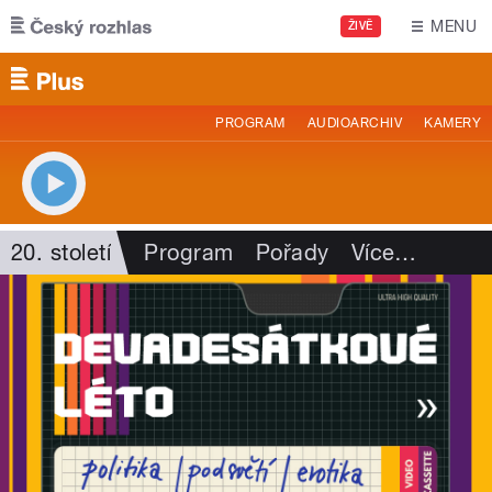
Přejít k hlavnímu obsahu
MENU
ŽIVĚ
PROGRAM
AUDIOARCHIV
KAMERY
20. století
Program
Pořady
Více
…