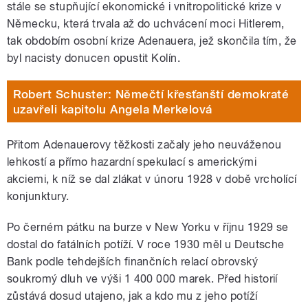
stále se stupňující ekonomické i vnitropolitické krize v
Německu, která trvala až do uchvácení moci Hitlerem,
tak obdobím osobní krize Adenauera, jež skončila tím, že
byl nacisty donucen opustit Kolín.
Robert Schuster: Němečtí křesťanští demokraté
uzavřeli kapitolu Angela Merkelová
Přitom Adenauerovy těžkosti začaly jeho neuváženou
lehkostí a přímo hazardní spekulací s americkými
akciemi, k níž se dal zlákat v únoru 1928 v době vrcholící
konjunktury.
Po černém pátku na burze v New Yorku v říjnu 1929 se
dostal do fatálních potíží. V roce 1930 měl u Deutsche
Bank podle tehdejších finančních relací obrovský
soukromý dluh ve výši 1 400 000 marek. Před historií
zůstává dosud utajeno, jak a kdo mu z jeho potíží