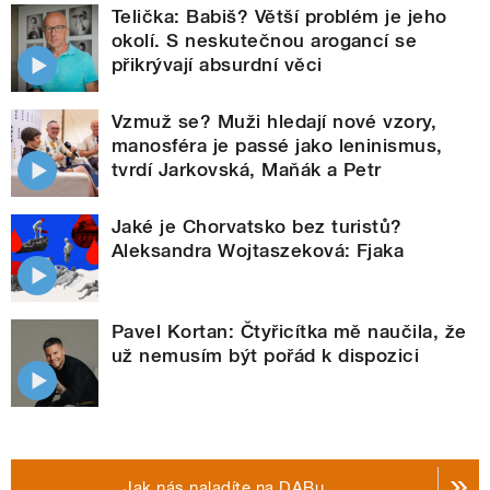
Telička: Babiš? Větší problém je jeho
okolí. S neskutečnou arogancí se
přikrývají absurdní věci
Vzmuž se? Muži hledají nové vzory,
manosféra je passé jako leninismus,
tvrdí Jarkovská, Maňák a Petr
Jaké je Chorvatsko bez turistů?
Aleksandra Wojtaszeková: Fjaka
Pavel Kortan: Čtyřicítka mě naučila, že
už nemusím být pořád k dispozici
Jak nás naladíte na DABu