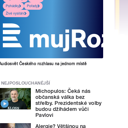
Pohádky
Pořady
Živé vysílání
Audiosvět Českého rozhlasu na jednom místě
NEJPOSLOUCHANĚJŠÍ
Michopulos: Čeká nás
občanská válka bez
střelby. Prezidentské volby
budou džihádem vůči
Pavlovi
Alergie? Většinou na