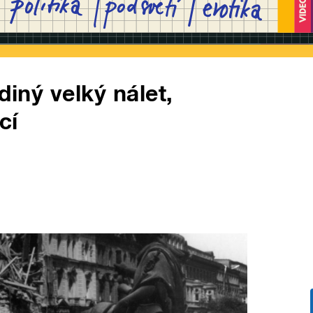
diný velký nálet,
cí