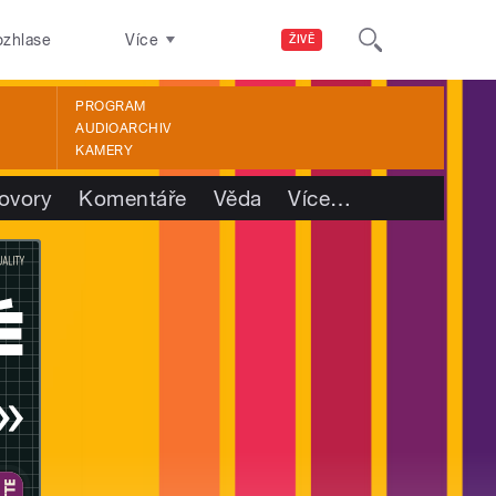
ozhlase
Více
ŽIVĚ
PROGRAM
AUDIOARCHIV
KAMERY
ovory
Komentáře
Věda
Více
…