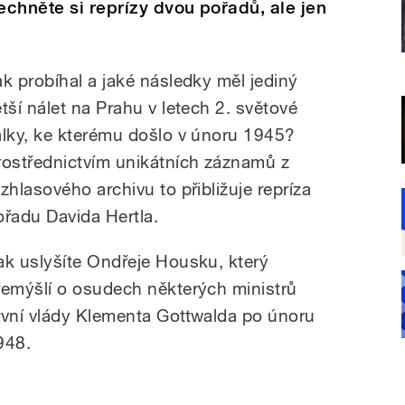
echněte si reprízy dvou pořadů, ale jen
ak probíhal a jaké následky měl jediný
ětší nálet na Prahu v letech 2. světové
álky, ke kterému došlo v únoru 1945?
rostřednictvím unikátních záznamů z
ozhlasového archivu to přibližuje repríza
ořadu Davida Hertla.
ak uslyšíte Ondřeje Housku, který
řemýšlí o osudech některých ministrů
rvní vlády Klementa Gottwalda po únoru
948.