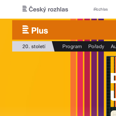
Přejít k hlavnímu obsahu
iRozhlas
20. století
Program
Pořady
Au