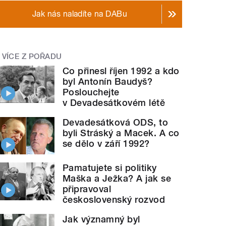
Jak nás naladíte na DABu
VÍCE Z POŘADU
Co přinesl říjen 1992 a kdo
byl Antonín Baudyš?
Poslouchejte
v Devadesátkovém létě
Devadesátková ODS, to
byli Stráský a Macek. A co
se dělo v září 1992?
Pamatujete si politiky
Maška a Ježka? A jak se
připravoval
československý rozvod
Jak významný byl