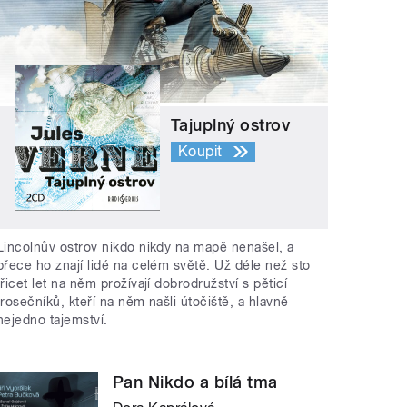
Tajuplný ostrov
Koupit
Lincolnův ostrov nikdo nikdy na mapě nenašel, a
přece ho znají lidé na celém světě. Už déle než sto
třicet let na něm prožívají dobrodružství s pěticí
trosečníků, kteří na něm našli útočiště, a hlavně
nejedno tajemství.
Pan Nikdo a bílá tma