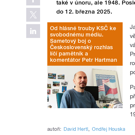
také v únoru, ale 1948. Posl
do 12. března 2025.
J
Od hlásné trouby KSČ ke
svobodnému médiu.
v
Sametový boj o
v
Československý rozhlas
líčí pamětník a
P
komentátor Petr Hartman
r
p
P
p
p
1
autoři:
David Hertl
,
Ondřej Houska