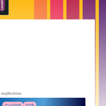
mujRozhlas
Hry a četby
Krimi