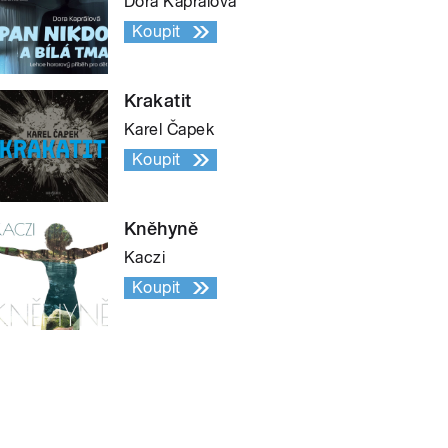
Dora Kaprálová
Koupit
Krakatit
Karel Čapek
Koupit
Kněhyně
Kaczi
Koupit