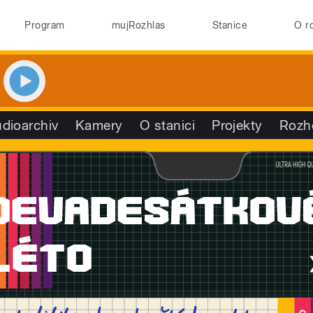
Program
mujRozhlas
Stanice
O r
dioarchiv
Kamery
O stanici
Projekty
Rozh