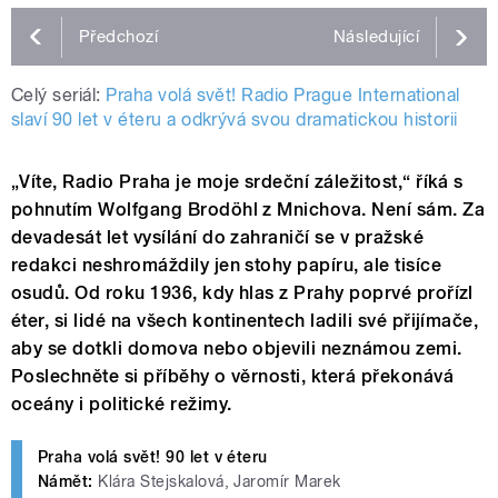
Předchozí
Následující
Celý seriál:
Praha volá svět! Radio Prague International
slaví 90 let v éteru a odkrývá svou dramatickou historii
„Víte, Radio Praha je moje srdeční záležitost,“ říká s
pohnutím Wolfgang Brodöhl z Mnichova. Není sám. Za
devadesát let vysílání do zahraničí se v pražské
redakci neshromáždily jen stohy papíru, ale tisíce
osudů. Od roku 1936, kdy hlas z Prahy poprvé prořízl
éter, si lidé na všech kontinentech ladili své přijímače,
aby se dotkli domova nebo objevili neznámou zemi.
Poslechněte si příběhy o věrnosti, která překonává
oceány i politické režimy.
Praha volá svět! 90 let v éteru
Námět:
Klára Stejskalová, Jaromír Marek