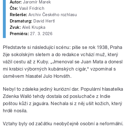
Autor:
Jaromír Marek
Čte:
Vasil Fridrich
Rešerše:
Archiv Českého rozhlasu
Dramaturg:
David Hertl
Zvuk:
Aleš Krupka
Premiéra:
27. 3. 2026
Představte si následující scénu: píše se rok 1938, Praha
žije sokolským sletem a do redakce vchází muž, který
vážil cestu až z Kuby. „Jmenoval se Juan Mata a donesl
mi krabici výborných kubánských cigár,“ vzpomínal s
úsměvem hlasatel Julo Horváth.
Nebyl to zdaleka jediný kuriózní dar. Populární hlasatelka
Zdenka Walló tehdy dostala od posluchače z Indie
poštou kůži z jaguára. Nechala si z něj ušít kožich, který
hrdě nosila.
Vztahy byly od začátku neobyčejně osobní a neformální.