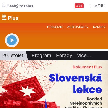
Přejít k hlavnímu obsahu
MENU
ŽIVĚ
PROGRAM
AUDIOARCHIV
KAMERY
20. století
Program
Pořady
Více
…