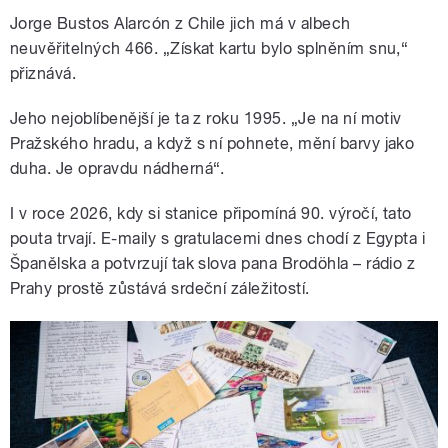
Jorge Bustos Alarcón z Chile jich má v albech
neuvěřitelných 466. „Získat kartu bylo splněním snu,“
přiznává.
Jeho nejoblíbenější je ta z roku 1995. „Je na ní motiv
Pražského hradu, a když s ní pohnete, mění barvy jako
duha. Je opravdu nádherná“.
I v roce 2026, kdy si stanice připomíná 90. výročí, tato
pouta trvají. E-maily s gratulacemi dnes chodí z Egypta i
Španělska a potvrzují tak slova pana Brodöhla – rádio z
Prahy prostě zůstává srdeční záležitostí.