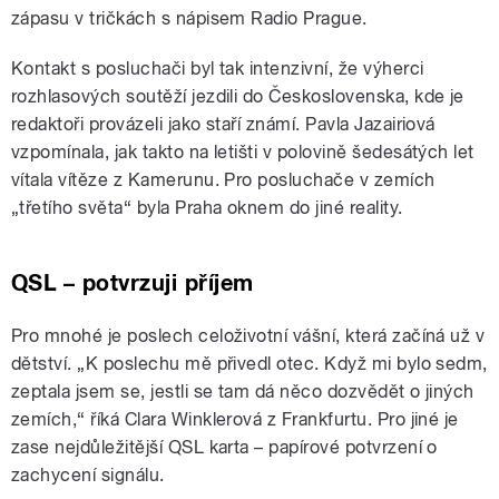
zápasu v tričkách s nápisem Radio Prague.
Kontakt s posluchači byl tak intenzivní, že výherci
rozhlasových soutěží jezdili do Československa, kde je
redaktoři provázeli jako staří známí. Pavla Jazairiová
vzpomínala, jak takto na letišti v polovině šedesátých let
vítala vítěze z Kamerunu. Pro posluchače v zemích
„třetího světa“ byla Praha oknem do jiné reality.
QSL – potvrzuji příjem
Pro mnohé je poslech celoživotní vášní, která začíná už v
dětství. „K poslechu mě přivedl otec. Když mi bylo sedm,
zeptala jsem se, jestli se tam dá něco dozvědět o jiných
zemích,“ říká Clara Winklerová z Frankfurtu. Pro jiné je
zase nejdůležitější QSL karta – papírové potvrzení o
zachycení signálu.