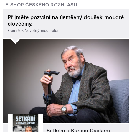
E-SHOP ČESKÉHO ROZHLASU
Přijměte pozvání na úsměvný doušek moudré
člověčiny.
František Novotný, moderátor
Setkání s Karlem Čapkem