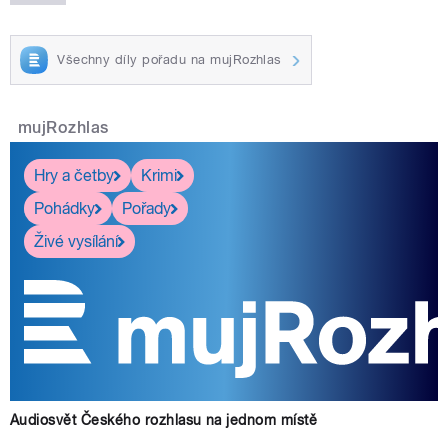
Všechny díly pořadu na mujRozhlas
mujRozhlas
Hry a četby
Krimi
Pohádky
Pořady
Živé vysílání
Audiosvět Českého rozhlasu na jednom místě