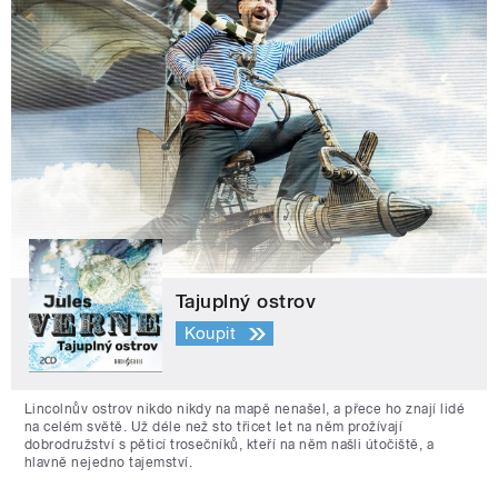
Tajuplný ostrov
Koupit
Lincolnův ostrov nikdo nikdy na mapě nenašel, a přece ho znají lidé
na celém světě. Už déle než sto třicet let na něm prožívají
dobrodružství s pěticí trosečníků, kteří na něm našli útočiště, a
hlavně nejedno tajemství.