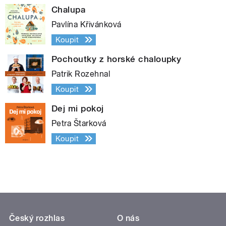
Chalupa
Pavlína Křivánková
Koupit
Pochoutky z horské chaloupky
Patrik Rozehnal
Koupit
Dej mi pokoj
Petra Štarková
Koupit
Český rozhlas
O nás