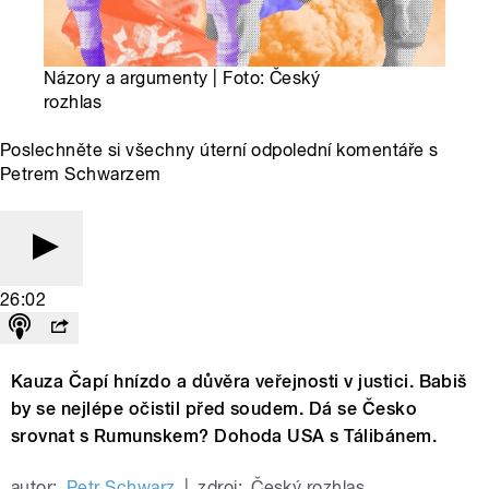
Názory a argumenty | Foto: Český
rozhlas
Poslechněte si všechny úterní odpolední komentáře s
Petrem Schwarzem
26:02
Kauza Čapí hnízdo a důvěra veřejnosti v justici. Babiš
by se nejlépe očistil před soudem. Dá se Česko
srovnat s Rumunskem? Dohoda USA s Tálibánem.
autor:
Petr Schwarz
|
zdroj:
Český rozhlas