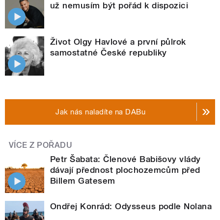
už nemusím být pořád k dispozici
Život Olgy Havlové a první půlrok
samostatné České republiky
Jak nás naladíte na DABu
VÍCE Z POŘADU
Petr Šabata: Členové Babišovy vlády
dávají přednost plochozemcům před
Billem Gatesem
Ondřej Konrád: Odysseus podle Nolana