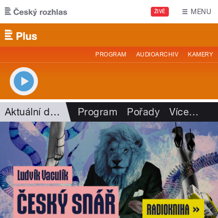
Přejít k hlavnímu obsahu
MENU
ŽIVĚ
PROGRAM
AUDIOARCHIV
KAMERY
Aktuální dění
Program
Pořady
Více
…