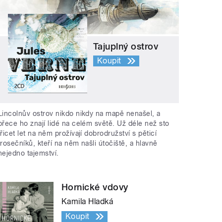
Tajuplný ostrov
Koupit
Lincolnův ostrov nikdo nikdy na mapě nenašel, a
přece ho znají lidé na celém světě. Už déle než sto
třicet let na něm prožívají dobrodružství s pěticí
trosečníků, kteří na něm našli útočiště, a hlavně
nejedno tajemství.
Hornické vdovy
Kamila Hladká
Koupit