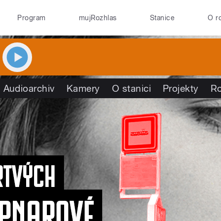
Program
mujRozhlas
Stanice
O r
Audioarchiv
Kamery
O stanici
Projekty
R