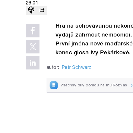
26:01
Hra na schovávanou nekonč
výdajů zahrnout nemocnici. 
První jména nové maďarské 
konec glosa Ivy Pekárkové.
autor:
Petr Schwarz
Všechny díly pořadu na mujRozhlas