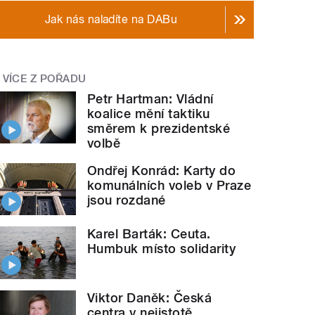
Jak nás naladíte na DABu
VÍCE Z POŘADU
Petr Hartman: Vládní
koalice mění taktiku
směrem k prezidentské
volbě
Ondřej Konrád: Karty do
komunálních voleb v Praze
jsou rozdané
Karel Barták: Ceuta.
Humbuk místo solidarity
Viktor Daněk: Česká
centra v nejistotě