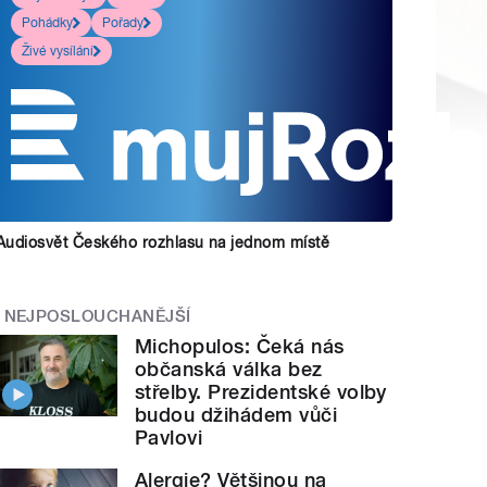
Pohádky
Pořady
Živé vysílání
Audiosvět Českého rozhlasu na jednom místě
NEJPOSLOUCHANĚJŠÍ
Michopulos: Čeká nás
občanská válka bez
střelby. Prezidentské volby
budou džihádem vůči
Pavlovi
Alergie? Většinou na