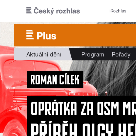
Přejít k hlavnímu obsahu
iRozhlas
Aktuální dění
Program
Pořady