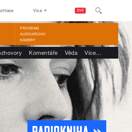
ozhlase
Více
ŽIVĚ
PROGRAM
AUDIOARCHIV
KAMERY
ozhovory
Komentáře
Věda
Více
…