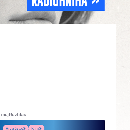
mujRozhlas
Hry a četby
Krimi