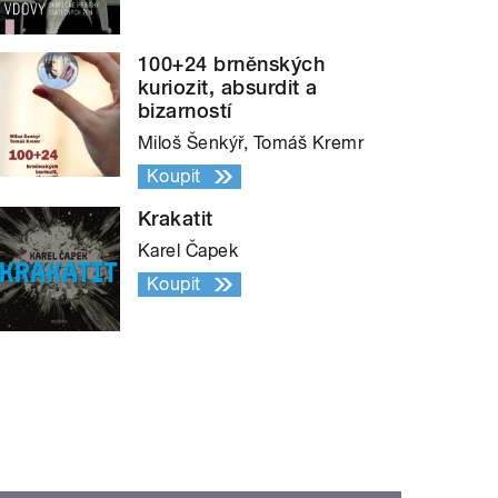
100+24 brněnských
kuriozit, absurdit a
bizarností
Miloš Šenkýř, Tomáš Kremr
Koupit
Krakatit
Karel Čapek
Koupit