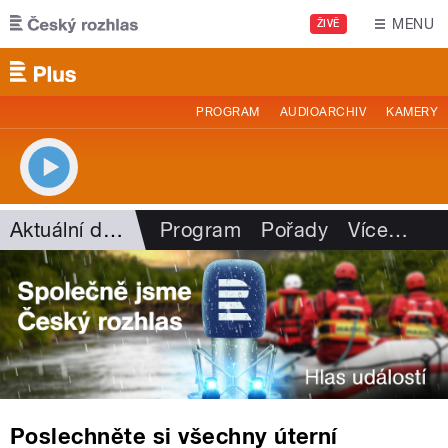
Přejít k hlavnímu obsahu
MENU
ŽIVĚ
PROGRAM
AUDIOARCHIV
KAMERY
Aktuální dění
Program
Pořady
Více
…
Poslechněte si všechny úterní