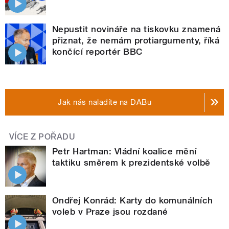
Nepustit novináře na tiskovku znamená
přiznat, že nemám protiargumenty, říká
končící reportér BBC
Jak nás naladíte na DABu
VÍCE Z POŘADU
Petr Hartman: Vládní koalice mění
taktiku směrem k prezidentské volbě
Ondřej Konrád: Karty do komunálních
voleb v Praze jsou rozdané