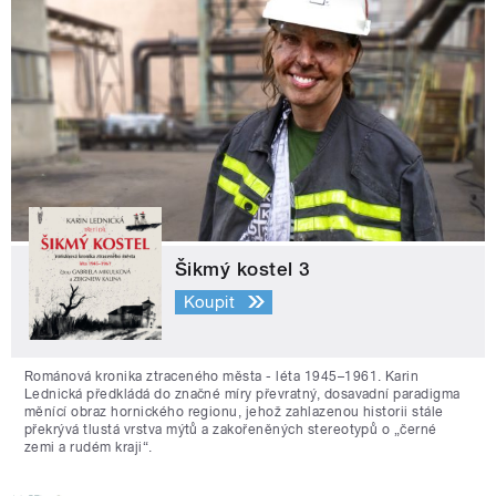
Šikmý kostel 3
Koupit
Románová kronika ztraceného města - léta 1945–1961. Karin
Lednická předkládá do značné míry převratný, dosavadní paradigma
měnící obraz hornického regionu, jehož zahlazenou historii stále
překrývá tlustá vrstva mýtů a zakořeněných stereotypů o „černé
zemi a rudém kraji“.