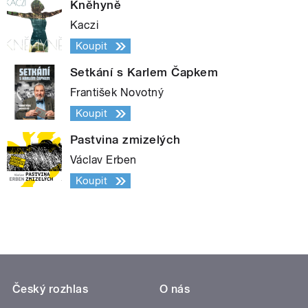
Kněhyně
Kaczi
Koupit
Setkání s Karlem Čapkem
František Novotný
Koupit
Pastvina zmizelých
Václav Erben
Koupit
Český rozhlas
O nás