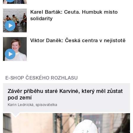
Karel Barták: Ceuta. Humbuk místo
solidarity
Viktor Daněk: Česká centra v nejistotě
E-SHOP ČESKÉHO ROZHLASU
Závěr příběhu staré Karviné, který měl zůstat
pod zemí
Karin Lednická, spisovatelka