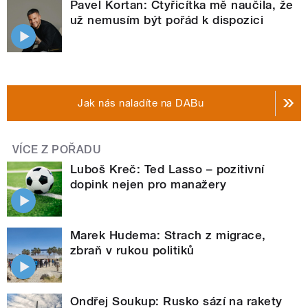
Pavel Kortan: Čtyřicítka mě naučila, že
už nemusím být pořád k dispozici
Jak nás naladíte na DABu
VÍCE Z POŘADU
Luboš Kreč: Ted Lasso – pozitivní
dopink nejen pro manažery
Marek Hudema: Strach z migrace,
zbraň v rukou politiků
Ondřej Soukup: Rusko sází na rakety