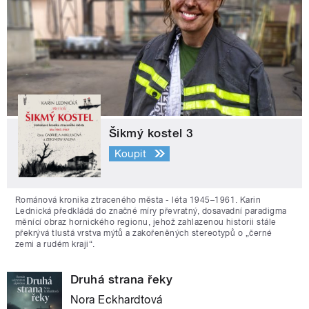
Šikmý kostel 3
Koupit
Románová kronika ztraceného města - léta 1945–1961. Karin
Lednická předkládá do značné míry převratný, dosavadní paradigma
měnící obraz hornického regionu, jehož zahlazenou historii stále
překrývá tlustá vrstva mýtů a zakořeněných stereotypů o „černé
zemi a rudém kraji“.
Druhá strana řeky
Nora Eckhardtová