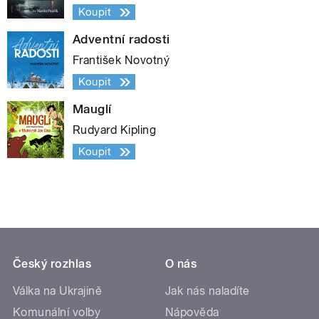
Koupit
Adventní radosti
František Novotný
Koupit
Mauglí
Rudyard Kipling
Koupit
Český rozhlas
O nás
Válka na Ukrajině
Jak nás naladíte
Komunální volby
Nápověda