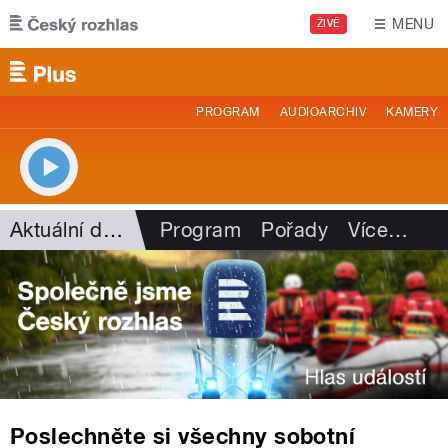
Přejít k hlavnímu obsahu
MENU
ŽIVĚ
PROGRAM
AUDIOARCHIV
KAMERY
Aktuální dění
Program
Pořady
Více
…
Poslechněte si všechny sobotní