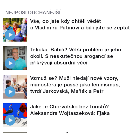
NEJPOSLOUCHANĚJŠÍ
Vše, co jste kdy chtěli vědět
o Vladimiru Putinovi a báli jste se zeptat
Telička: Babiš? Větší problém je jeho
okolí. S neskutečnou arogancí se
přikrývají absurdní věci
Vzmuž se? Muži hledají nové vzory,
manosféra je passé jako leninismus,
tvrdí Jarkovská, Maňák a Petr
Jaké je Chorvatsko bez turistů?
Aleksandra Wojtaszeková: Fjaka