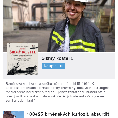
Šikmý kostel 3
Koupit
Románová kronika ztraceného města - léta 1945–1961. Karin
Lednická předkládá do značné míry převratný, dosavadní paradigma
měnící obraz hornického regionu, jehož zahlazenou historii stále
překrývá tlustá vrstva mýtů a zakořeněných stereotypů o „černé
zemi a rudém kraji“.
100+25 brněnských kuriozit, absurdit