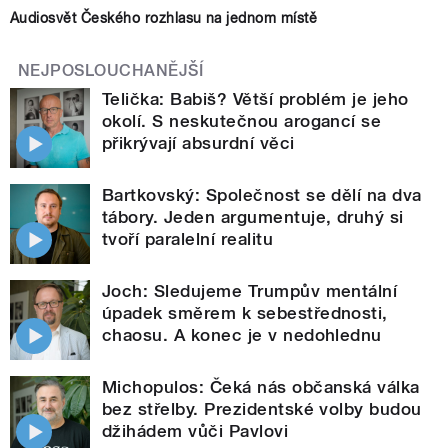
Audiosvět Českého rozhlasu na jednom místě
NEJPOSLOUCHANĚJŠÍ
Telička: Babiš? Větší problém je jeho
okolí. S neskutečnou arogancí se
přikrývají absurdní věci
Bartkovský: Společnost se dělí na dva
tábory. Jeden argumentuje, druhý si
tvoří paralelní realitu
Joch: Sledujeme Trumpův mentální
úpadek směrem k sebestřednosti,
chaosu. A konec je v nedohlednu
Michopulos: Čeká nás občanská válka
bez střelby. Prezidentské volby budou
džihádem vůči Pavlovi