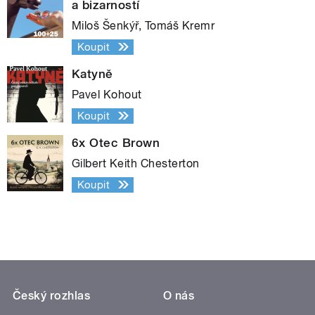
a bizarností
Miloš Šenkýř, Tomáš Kremr
Koupit
Katyně
Pavel Kohout
Koupit
6x Otec Brown
Gilbert Keith Chesterton
Koupit
Český rozhlas
O nás