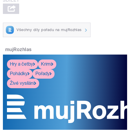
Všechny díly pořadu na mujRozhlas
mujRozhlas
Hry a četby
Krimi
Pohádky
Pořady
Živé vysílání