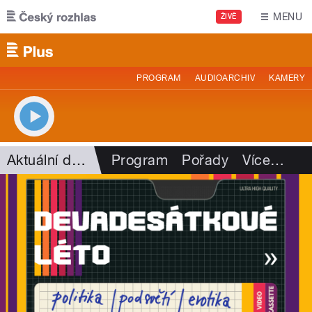
Přejít k hlavnímu obsahu
MENU
ŽIVĚ
PROGRAM
AUDIOARCHIV
KAMERY
Aktuální dění
Program
Pořady
Více
…