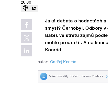
26:00
Jaká debata o hodnotách a 
smysl? Černobyl. Odbory v č
Babiš ve střetu zájmů podle 
mohlo prodražit. A na kone
Konrád.
autor:
Ondřej Konrád
Všechny díly pořadu na mujRozhlas