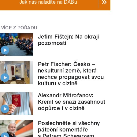
Jak nás naladíte na DABu
VÍCE Z POŘADU
Jefim Fištejn: Na okraji
pozornosti
Petr Fischer: Česko –
nekulturní země, která
nechce propagovat svou
kulturu v cizině
Alexandr Mitrofanov:
Kreml se snaží zasáhnout
odpůrce i v cizině
Poslechněte si všechny
páteční komentáře
s Petrem Schwarzem