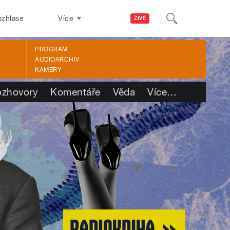
ozhlase
Více
ŽIVĚ
PROGRAM
AUDIOARCHIV
KAMERY
ozhovory
Komentáře
Věda
Více
…