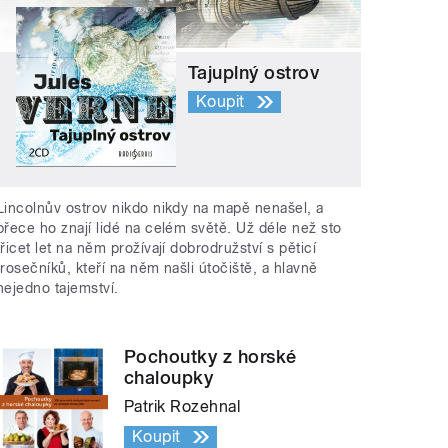
Tajuplný ostrov
Koupit
Lincolnův ostrov nikdo nikdy na mapě nenašel, a
přece ho znají lidé na celém světě. Už déle než sto
třicet let na něm prožívají dobrodružství s pěticí
trosečníků, kteří na něm našli útočiště, a hlavně
nejedno tajemství.
Pochoutky z horské
chaloupky
Patrik Rozehnal
Koupit