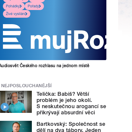
Pohádky
Pořady
Živé vysílání
Audiosvět Českého rozhlasu na jednom místě
NEJPOSLOUCHANĚJŠÍ
Telička: Babiš? Větší
problém je jeho okolí.
S neskutečnou arogancí se
přikrývají absurdní věci
Bartkovský: Společnost se
dělí na dva tábory. Jeden