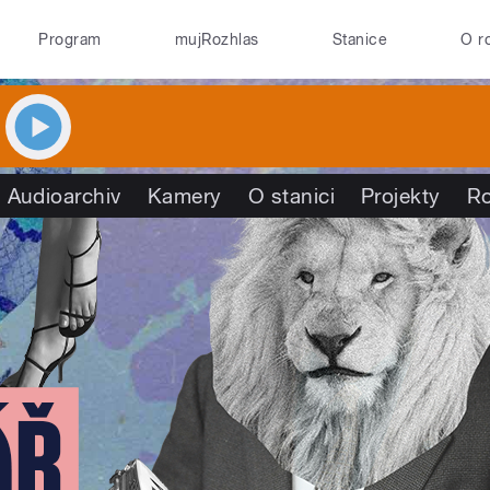
Program
mujRozhlas
Stanice
O r
Audioarchiv
Kamery
O stanici
Projekty
R