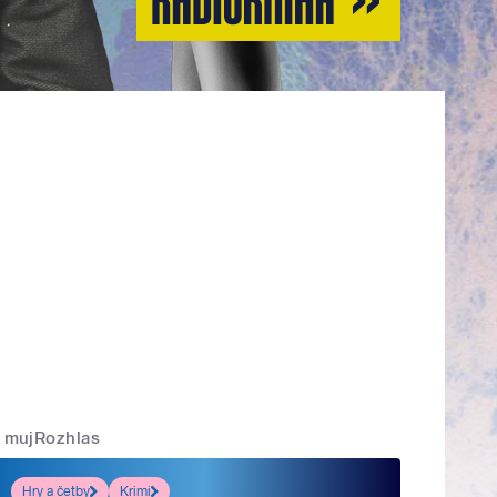
mujRozhlas
Hry a četby
Krimi