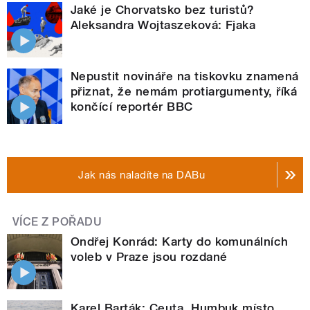
Jaké je Chorvatsko bez turistů?
Aleksandra Wojtaszeková: Fjaka
Nepustit novináře na tiskovku znamená
přiznat, že nemám protiargumenty, říká
končící reportér BBC
Jak nás naladíte na DABu
VÍCE Z POŘADU
Ondřej Konrád: Karty do komunálních
voleb v Praze jsou rozdané
Karel Barták: Ceuta. Humbuk místo