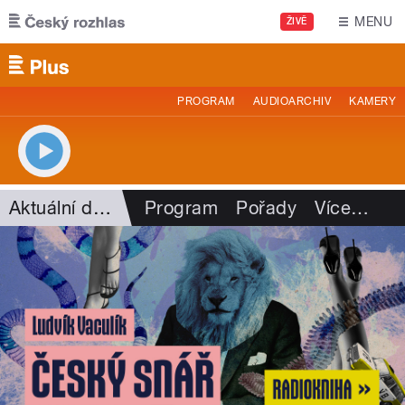
Přejít k hlavnímu obsahu
MENU
ŽIVĚ
PROGRAM
AUDIOARCHIV
KAMERY
Aktuální dění
Program
Pořady
Více
…