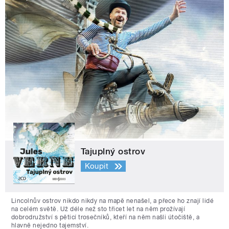
Tajuplný ostrov
Koupit
Lincolnův ostrov nikdo nikdy na mapě nenašel, a přece ho znají lidé
na celém světě. Už déle než sto třicet let na něm prožívají
dobrodružství s pěticí trosečníků, kteří na něm našli útočiště, a
hlavně nejedno tajemství.