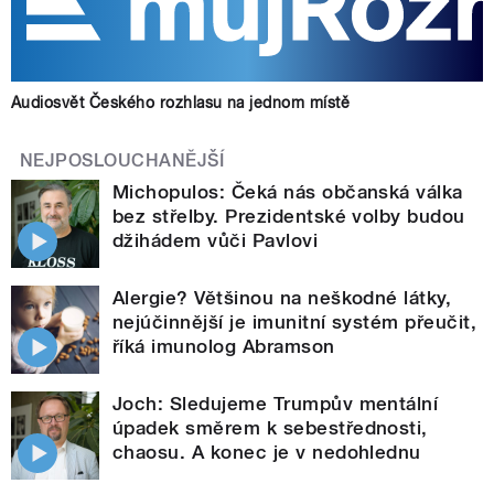
Audiosvět Českého rozhlasu na jednom místě
NEJPOSLOUCHANĚJŠÍ
Michopulos: Čeká nás občanská válka
bez střelby. Prezidentské volby budou
džihádem vůči Pavlovi
Alergie? Většinou na neškodné látky,
nejúčinnější je imunitní systém přeučit,
říká imunolog Abramson
Joch: Sledujeme Trumpův mentální
úpadek směrem k sebestřednosti,
chaosu. A konec je v nedohlednu