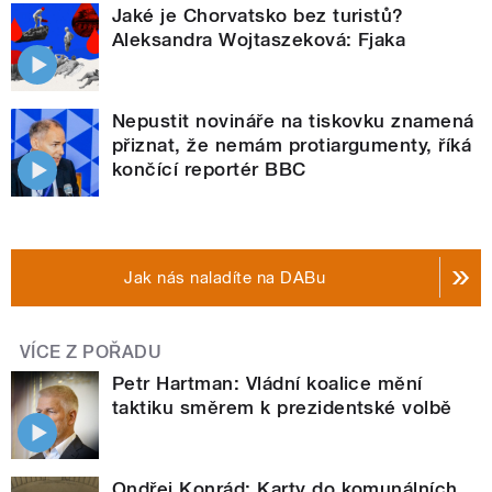
Jaké je Chorvatsko bez turistů?
Aleksandra Wojtaszeková: Fjaka
Nepustit novináře na tiskovku znamená
přiznat, že nemám protiargumenty, říká
končící reportér BBC
Jak nás naladíte na DABu
VÍCE Z POŘADU
Petr Hartman: Vládní koalice mění
taktiku směrem k prezidentské volbě
Ondřej Konrád: Karty do komunálních