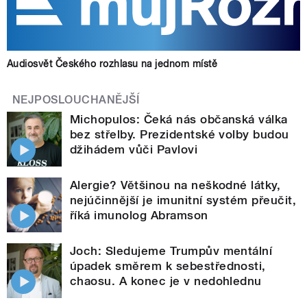
Audiosvět Českého rozhlasu na jednom místě
NEJPOSLOUCHANĚJŠÍ
Michopulos: Čeká nás občanská válka
bez střelby. Prezidentské volby budou
džihádem vůči Pavlovi
Alergie? Většinou na neškodné látky,
nejúčinnější je imunitní systém přeučit,
říká imunolog Abramson
Joch: Sledujeme Trumpův mentální
úpadek směrem k sebestřednosti,
chaosu. A konec je v nedohlednu