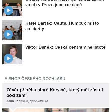
voleb v Praze jsou rozdané
Karel Barták: Ceuta. Humbuk místo
solidarity
Viktor Daněk: Česká centra v nejistotě
E-SHOP ČESKÉHO ROZHLASU
Závěr příběhu staré Karviné, který měl zůstat
pod zemí
Karin Lednická, spisovatelka