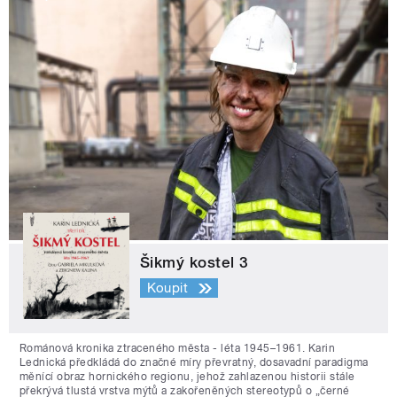
Šikmý kostel 3
Koupit
Románová kronika ztraceného města - léta 1945–1961. Karin
Lednická předkládá do značné míry převratný, dosavadní paradigma
měnící obraz hornického regionu, jehož zahlazenou historii stále
překrývá tlustá vrstva mýtů a zakořeněných stereotypů o „černé