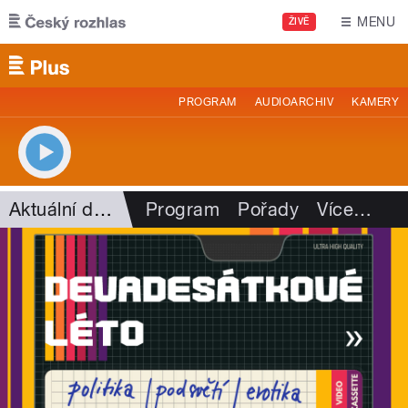
Přejít k hlavnímu obsahu
MENU
ŽIVĚ
PROGRAM
AUDIOARCHIV
KAMERY
Aktuální dění
Program
Pořady
Více
…