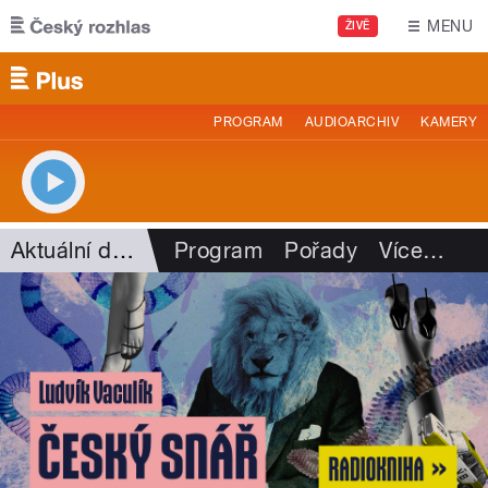
Přejít k hlavnímu obsahu
MENU
ŽIVĚ
PROGRAM
AUDIOARCHIV
KAMERY
Aktuální dění
Program
Pořady
Více
…