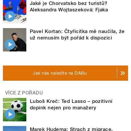
Jaké je Chorvatsko bez turistů?
Aleksandra Wojtaszeková: Fjaka
Pavel Kortan: Čtyřicítka mě naučila, že
už nemusím být pořád k dispozici
Jak nás naladíte na DABu
VÍCE Z POŘADU
Luboš Kreč: Ted Lasso – pozitivní
dopink nejen pro manažery
Marek Hudema: Strach z migrace,